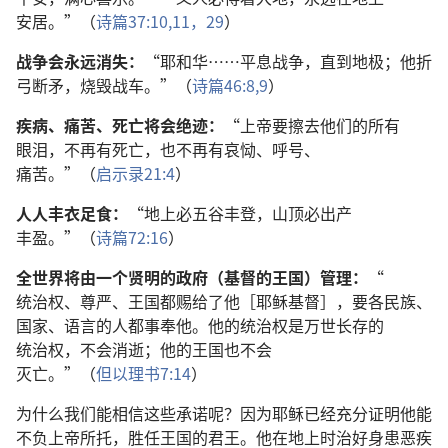
安居
。”（
诗篇
37:10,11，
29
）
战争
会
永远
消失
：
“
耶和华
……
平息
战争
，
直到
地极
；
他
折
弓
断
矛
，
烧毁
战车
。”（
诗篇
46:8,9
）
疾病
、
痛苦
、
死亡
将
会
绝迹
：
“
上帝
要
擦
去
他们
的
所有
眼泪
，
不
再
有
死亡
，
也
不
再
有
哀恸
、
呼号
、
痛苦
。”（
启示录
21:4
）
人人
丰衣足食
：
“
地
上
必
五谷丰登
，
山顶
必
出产
丰盈
。”（
诗篇
72:16
）
全
世界
将
由
一
个
贤明
的
政府
（
基督
的
王国
）
管理
：
“
统治权
、
尊严
、
王国
都
赐
给
了
他
［
耶稣
基督
］，
要
各
民族
、
国家
、
语言
的
人
都
事奉
他
。
他
的
统治权
是
万世
长存
的
统治权
，
不
会
消逝
；
他
的
王国
也
不
会
灭亡
。”（
但以理书
7:14
）
为什么
我们
能
相信
这些
承诺
呢
？
因为
耶稣
已经
充分
证明
他
能
不
负
上帝
所
托
，
胜任
王国
的
君王
。
他
在
地
上
时
治
好
身
患
恶疾