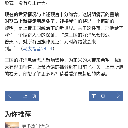
形式
，
没有
真正
行善
。
现在
的
世界
情况
与
上述
预言
十分
吻合
，
这
说明
痛苦
的
黑暗
时期
马上
就
要
走
到
尽头
了
。
迎接
我们
的
将
是
一
个
崭新
的
黎明
，
是
上帝
王国
统治
下
的
新世界
。
关于
这
件
事
，
耶稣
给
了
我们
一
个
振奋
人心
的
保证
：“
这
王国
的
好消息
会
传
遍
普天下
，
对
所有
国族
作
见证
；
到时
终结
就
会
来
到
。”（
马太福音
24:14
）
王国
的
好消息
给
恶人
敲
响
警钟
，
为
正义
的
人
带
来
希望
。
我们
大
有
理由
相信
，
上帝
承诺
的
福分
近
在
眼前
了
。
关于
上帝
所
赐
的
福分
，
你
想
了解
更
多
吗
？
请
看看
杂志
封底
的
内容
。
上一页
下一页
为你推荐
更多热门话题