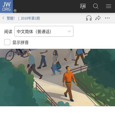
JW.ORG
登
录
更
搜
显
（打
改
索
示
警醒！ | 2018年第1期
开
网
JW.ORG
菜
新
站
单
阅读
窗
语
口）
言
显示拼音