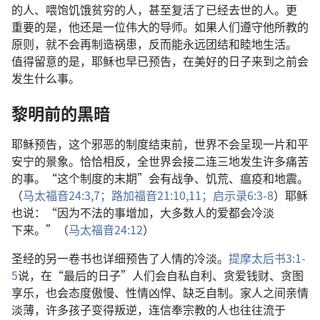
的
人
、
喂
饱
饥饿
贫穷
的
人
，
甚至
复活
了
已经
去世
的
人
。
更
重要
的
是
，
他
还是
一
位
伟大
的
导师
。
如果
人们
遵守
他
所
教
的
原则
，
就
不
会
再
制造
祸患
，
反而
能
永远
团结
和睦
地
生活
。
值得
留意
的
是
，
耶稣
也
早已
预告
，
在
美好
的
日子
来
到
之前
会
发生
什么
事
。
黎明
前
的
黑暗
耶稣
预告
，
这个
邪恶
的
制度
结束
前
，
世界
不
会
呈现
一
片
和平
安宁
的
景象
。
恰恰
相反
，
全
世界
会
接二连三
地
发生
许多
痛苦
的
事
。“
这个
制度
的
末期
”
会
有
战争
、
饥荒
、
瘟疫
和
地震
。
（
马太福音
24:3,
7；
路加福音
21:10,11；
启示录
6:3-8
）
耶稣
也
说
：“
因为
不法
的
事
增加
，
大多数
人
的
爱
都
会
冷淡
下来
。”（
马太福音
24:12
）
圣经
的
另
一
卷
书
也
详细
预告
了
人情
的
冷淡
。
提摩太后书
3:1-
5
说
，
在
“
最后
的
日子
”
人们
会
自私自利
、
贪爱
钱财
、
贪图
享乐
，
也
会
态度
傲慢
、
性情
凶悍
、
缺乏
自制
。
家人
之
间
亲情
淡薄
，
许多
孩子
变
得
叛逆
，
连
信奉
宗教
的
人
也
往往
流
于