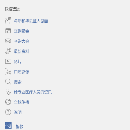
路
快速链接
与耶和华见证人见面
查询聚会
（打
开
查询大会
（打
新
开
窗
最新资料
新
口）
窗
影片
口）
口述影像
搜索
给专业医疗人员的资讯
全球传播
说明
捐款
（打