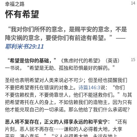
幸福
之
路
怀有希望
“
我
对
你们
所
怀
的
意念
，
是
赐
平安
的
意念
，
不
是
降
灾祸
的
意念
，
要
使
你们
有
前途
有
希望
。”
——
耶利米书
29:11
“
希望
是
信仰
的
基础
，”
《
焦虑
时代
的
希望
》（
英语
）
一
书
说
，“
希望
是
无助
、
孤独
和
恐惧
最好
的
解
药
。”
圣经
也
表明
希望
对
人类
来
说
必
不可
少
；
但
圣经
也
提醒
我们
不要
把
希望
寄托
在
错误
的
对象
上
。
诗篇
146:3
说
：“
你们
不要
信赖
权贵
，
不要
倚靠
世人
，
他们
不
能
拯救
你们
。”
与其
把
希望
寄托
在
人
的
身上
，
不如
信赖
我们
的
造物主
，
因为
只有
他
才
能
兑现
自己
的
一切
承诺
。
那么
他
给
了
我们
什么
承诺
呢
？
恶人
将
不复
存在
，
正义
的
人
得享
永远
的
和平
安宁
：
“
还
有
片刻
，
恶人
就
不
再
存在
……
谦和
的
人
必
得
着
大地
，
大
享
平安
，
满心
喜乐
。”“
义人
必
得
着
大地
，
永远
在
地
上