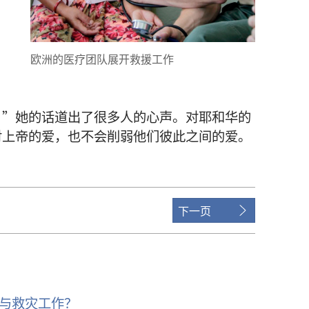
欧洲
的
医疗
团队
展开
救援
工作
。”
她
的
话
道
出
了
很
多
人
的
心声
。
对
耶和华
的
对
上帝
的
爱
，
也
不
会
削弱
他们
彼此
之
间
的
爱
。
。
下一页
与救灾工作？