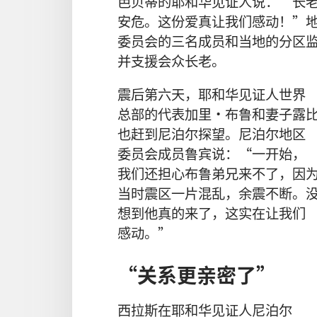
芭贝蒂
的
耶和华见证人
说
：“
长
安危
。
这
份
爱
真
让
我们
感动
！”
委员会
的
三
名
成员
和
当地
的
分区
并
支援
会众
长老
。
震
后
第
六
天
，
耶和华见证人
世界
总部
的
代表
加里
·
布鲁
和
妻子
露
也
赶
到
尼泊尔
探望
。
尼泊尔
地区
委员会
成员
鲁宾
说
：“
一
开始
，
我们
还
担心
布鲁
弟兄
来
不
了
，
因
当时
震区
一
片
混乱
，
余震
不断
。
想
到
他
真
的
来
了
，
这
实在
让
我们
感动
。”
“
关系
更
亲密
了
”
西拉斯
在
耶和华见证人
尼泊尔