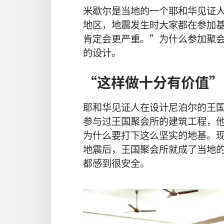
米歇尔
是
当地
的
一
个
耶和华见证
地区
，
地震
发生
时
大家
都
在
参加
肯定
会
更
严重
。”
为什么
参加
聚
的
设计
。
“
这样
做
十分
有
价值
”
耶和华见证人
在
设计
尼泊尔
的
王
参与
过
王国聚会所
的
建筑
工程
，
为什么
要
打
下
这么
坚实
的
地基
。
地震
后
，
王国聚会所
就
成
了
当地
都
感到
很
安全
。