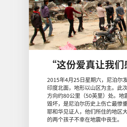
“这份爱真让我们
2015
年
4
月
25
日
星期六
，
尼泊尔
印度
北面
，
地形
以
山区
为
主
。
此
方向
约
80
公里
（50
英里
）
处
。
地
毁坏
，
是
尼泊尔
历史
上
伤亡
最
惨
耶和华见证人
，
他们
所
住
的
地区
的
两
个
孩子
不幸
在
地震
中
丧生
。