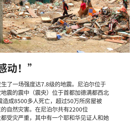
感动！”
发生
了
一
场
强度
达
7.8
级
的
地震
。
尼泊尔
位于
次
地震
的
震中
（
震
央
）
位于
首都
加德满都
西北
震
造成
8500
多
人
死亡
，
超过
50
万
所
房屋
被
重
的
自然
灾害
。
在
尼泊尔
共
有
2200
位
大都
受灾
严重
，
其中
有
一
个
耶和华见证人
和
她