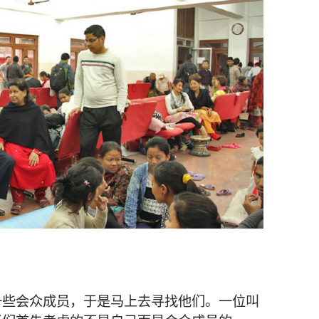
一些
会众
成员
，
于是
马上
去
寻找
他们
。
一
位
叫