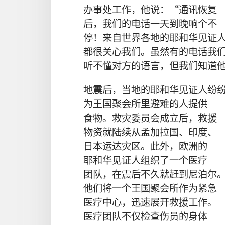
办事处
工作
，
他
说
：“
通讯
恢复
后
，
我们
的
电话
一天到晚
响
个
不
停
！
来自
世界
各
地
的
耶和华见证
都
很
关心
我们
。
虽然
有
的
电话
我
听
不
懂
对方
的
语言
，
但
我们
知道
地震
后
，
当地
的
耶和华见证人
纷
为
王国聚会所
里
避难
的
人
提供
食物
。
救灾
委员会
成立
后
，
救援
物资
就
陆续
从
孟加拉国
、
印度
、
日本
运
达
灾区
。
此外
，
欧洲
的
耶和华见证人
组织
了
一
个
医疗
团队
，
在
震
后
不久
就
赶
到
尼泊尔
他们
将
一
个
王国聚会所
作为
紧急
医疗
中心
，
迅速
展开
救援
工作
。
医疗
团队
不仅
检查
伤员
的
身体