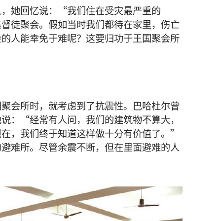
人
，
她
回忆
说
：“
我们
住
在
受灾
最
严重
的
基督徒
聚会
。
假如
当时
我们
都
待
在
家
里
，
伤亡
会
的
人
能
幸免于难
呢
？
这
要
归功
于
王国聚会所
国聚会所
时
，
就
考虑
到
了
抗震
性
。
巴哈杜尔
曾
他
说
：“
经常
有
人
问
，
我们
的
建筑物
不
算
大
，
现在
，
我们
终于
知道
这样
做
十分
有
价值
了
。”
的
避难所
。
尽管
余震
不断
，
但
在
里面
避难
的
人