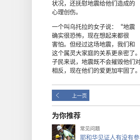
状况
，
还
抚慰
地震
给
他们
造成
的
心理
创伤
。
一
个
叫
乌托拉
的
女子
说
：“
地震
确实
很
恐怖
，
现在
想
起来
都
很
害怕
。
但
经过
这
场
地震
，
我们
和
这个
属灵
大家庭
的
关系
更
亲密
了
子民
来
说
，
地震
既
不
会
摧毁
他们
相反
，
现在
他们
的
爱
更加
牢固
了
上一页
为你推荐
常见问题
耶和华见证人有没有参