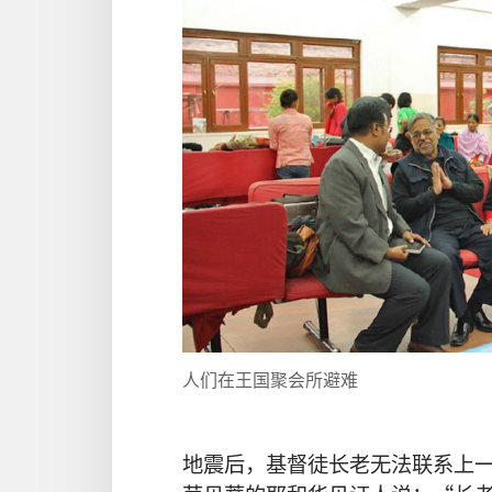
人们
在
王国聚会所
避难
地震
后
，
基督徒
长老
无法
联系
上