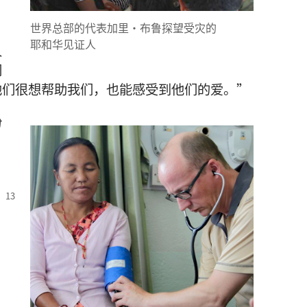
世界
总部
的
代表
加里
·
布鲁
探望
受灾
的
耶和华见证人
人
们
他们
很
想
帮助
我们
，
也
能
感受
到
他们
的
爱
。”
纷
。