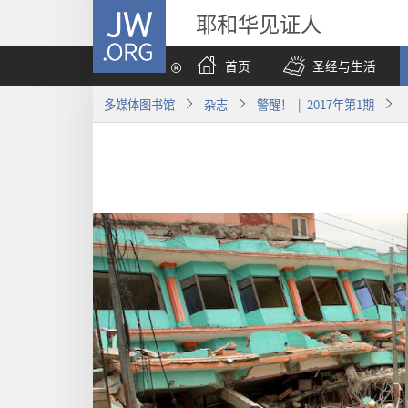
JW.ORG
耶和华见证人
首页
圣经与生活
多媒体图书馆
杂志
警醒！ | 2017年第1期