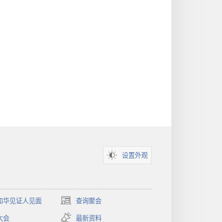
设置外观
和华见证人见面
查询聚会
（打
开
大会
最新资料