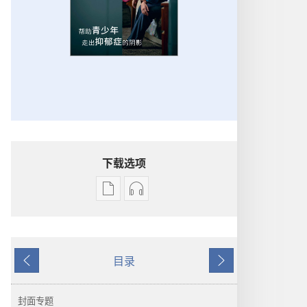
下载选项
出
音
版
频
物
下
下
载
目录
载
选
上
下
选
项
一
一
项
警
页
页
封面专题