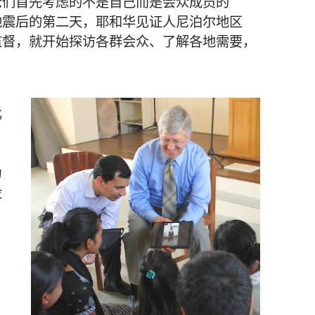
老们
首先
考虑
的
不是
自己
而
是
会众
成员
的
地震
后
的
第
二
天
，
耶和华见证人
尼泊尔
地区
监督
，
就
开始
探访
各
群
会众
、
了解
各
地
需要
，
比
为
没