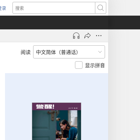
登录
（打
搜
开
索
新
窗
口）
阅读
显示拼音