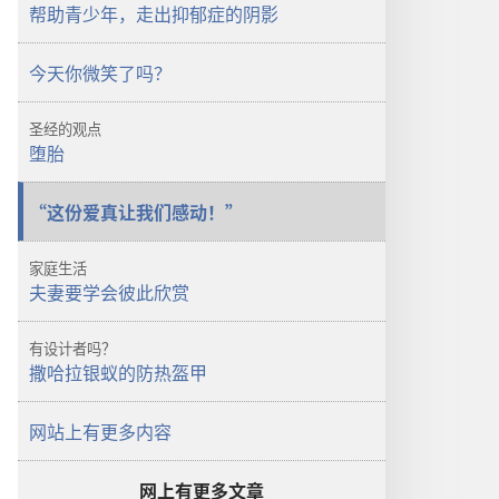
警
醒！
帮助青少年，走出抑郁症的阴影
醒！
帮
帮
助
今天你微笑了吗？
助
青
青
少
圣经的观点
少
年，
堕胎
年，
走
走
出
“这份爱真让我们感动！”
出
抑
抑
郁
家庭生活
郁
症
夫妻要学会彼此欣赏
症
的
的
阴
有设计者吗？
阴
影
撒哈拉银蚁的防热盔甲
影
网站上有更多内容
网上有更多文章