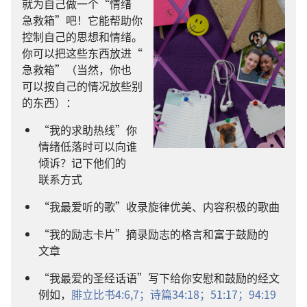
就
为
自己
做
一
个
“
情绪
急救
箱
”
吧
！
它
能
帮助
你
控制
自己
的
思想
和
情绪
。
你
可以
把
这些
东西
放
进
“
急救
箱
”（
当然
，
你
也
可以
按
自己
的
情况
放
些
别
的
东西
）：
“
我
的
求助
热线
”
你
情绪
低落
时
可以
向
谁
倾诉
？
记
下
他们
的
联系
方式
“
我
最
爱
听
的
歌
”
收录
旋律
优美
、
内容
积极
的
歌曲
“
我
的
励志
卡片
”
摘录
励志
的
格言
和
富于
鼓励
的
文章
“
我
最
爱
的
圣经
话语
”
写
下
给
你
安慰
和
鼓励
的
经文
例如
，
腓立比书
4:6,7；
诗篇
34:18；
51:17；
94:19