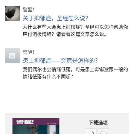
警醒！
关于抑郁症，圣经怎么说？
为什么有些人会患上抑郁症？圣经可以怎样帮助你
应付消极情绪？请看看这篇文章怎么说。
警醒！
患上抑郁症——究竟是怎样的？
我们偶尔也会情绪低落，可是患上
抑郁症
跟一般的
情绪低落有什么不同呢？
下载选项