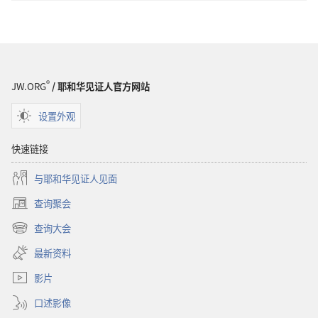
警
醒！
醒！
换
换
个
个
角
角
度
®
JW.ORG
/ 耶和华见证人官方网站
度
过
过
生
设置外观
生
活
活
快速链接
与耶和华见证人见面
查询聚会
（打
开
查询大会
（打
新
开
窗
最新资料
新
口）
窗
影片
口）
口述影像