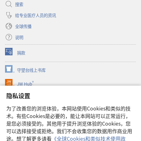
搜索
给专业医疗人员的资讯
全球传播
说明
捐款
（打
开
新
守望台线上书库
（打
窗
开
口）
®
JW Hub
新
（打
窗
开
隐私设置
口）
JW Library®
新
窗
为了改善您的浏览体验，本网站使用Cookies和类似的技
口）
Watchtower Library
术。有些Cookies是必要的，能让本网站可以正常运行，
是您必须接受的。其他用于提升浏览体验的Cookies，您
可以选择接受或拒绝。我们不会收集您的数据用作商业用
途。想了解更多请看
《全球Cookies和类似技术使用政