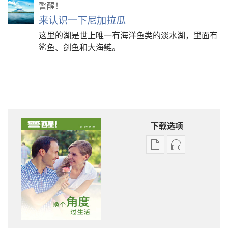
警醒！
来认识一下尼加拉瓜
这里的湖是世上唯一有海洋鱼类的淡水湖，里面有
鲨鱼、剑鱼和大海鲢。
下载选项
出
音
版
频
物
下
下
载
载
选
选
项
项
警