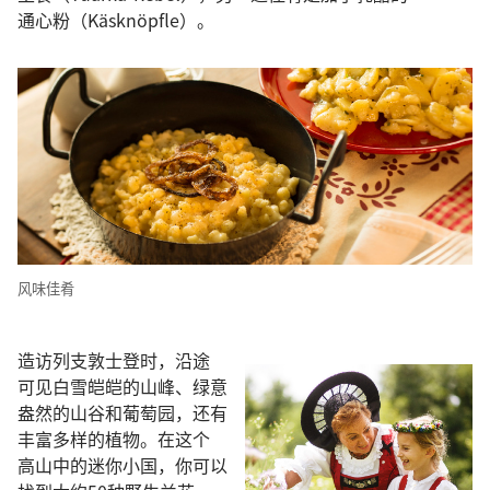
通心粉
（Käsknöpfle）。
风味
佳肴
造访
列支敦士登
时
，
沿途
可见
白雪
皑皑
的
山峰
、
绿
意
盎然
的
山谷
和
葡萄园
，
还
有
丰富
多样
的
植物
。
在
这个
高山
中
的
迷你
小国
，
你
可以