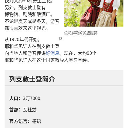
找
到
大约
50
种
野生
兰花
。
另外
，
列支敦士登
有
博物馆
、
剧院
和
酿
酒
厂
。
不论
是
夏天
或
是
冬天
，
游客
都
很
喜欢
来
这里
观光
。
色彩
鲜艳
的
民族
服饰
从
1920
年代
开始
，
耶和华见证人
在
列支敦士登
向
当地人
和
游客
传讲
好消息
。
现在
，
大约
90
个
耶和华见证人
在
这个
国家
教导
人
学习
圣经
。
列支敦士登
简介
人口
：
3
万
7000
首都
：
瓦杜兹
官方
语言
：
德语