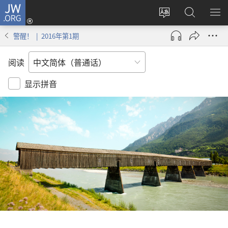
JW.ORG
登
录
更
搜
显
（打
改
索
示
警醒！ | 2016年第1期
开
网
JW.ORG
菜
新
站
单
阅读
窗
语
口）
言
显示拼音