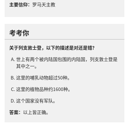
主要
信仰
：
罗马
天主教
考考
你
关于
列支敦士登
，
以下
的
描述
是
对
还是
错
？
世上
有
两
个
被
内陆国
包围
的
内陆国
，
列支敦士登
是
其中
之
一
。
这里
的
哺乳动物
超过
50
种
。
这里
的
植物
品种
约
1600
种
。
这个
国家
没有
军队
。
答案
：
以上
皆
正确
。