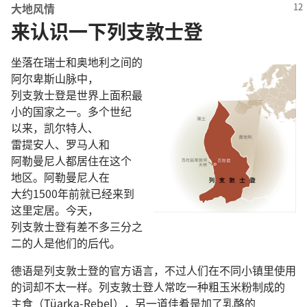
大地
风情
来认识一下列支敦士登
坐落
在
瑞士
和
奥地利
之
间
的
阿尔卑斯
山脉
中
，
列支敦士登
是
世界
上
面积
最
小
的
国家
之
一
。
多
个
世纪
以来
，
凯尔特人
、
雷提安人
、
罗马人
和
阿勒曼尼人
都
居住
在
这个
地区
。
阿勒曼尼人
在
大约
1500
年
前
就
已经
来
到
这里
定居
。
今天
，
列支敦士登
有
差不多
三
分
之
二
的
人
是
他们
的
后代
。
德语
是
列支敦士登
的
官方
语言
，
不过
人们
在
不
同
小镇
里
使用
的
词
却
不
太
一样
。
列支敦士登
人
常
吃
一
种
粗
玉米粉
制
成
的
主食
（Tüarka-Rebel），
另
一
道
佳肴
是
加
了
乳酪
的