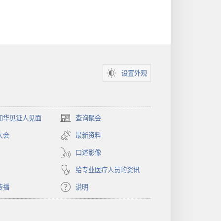
设置外观
和华见证人见面
查询聚会
（打
开
大会
最新资料
新
窗
口述影像
口）
给专业医疗人员的资讯
传播
说明