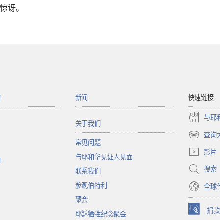
惊讶。
馆
新闻
快速链接
与耶
关于我们
查询
（打
常见问题
开
影片
与耶和华见证人见面
新
函
窗
搜索
联系我们
口）
参观伯特利
全球
聚会
捐款
耶稣牺牲纪念聚会
（打