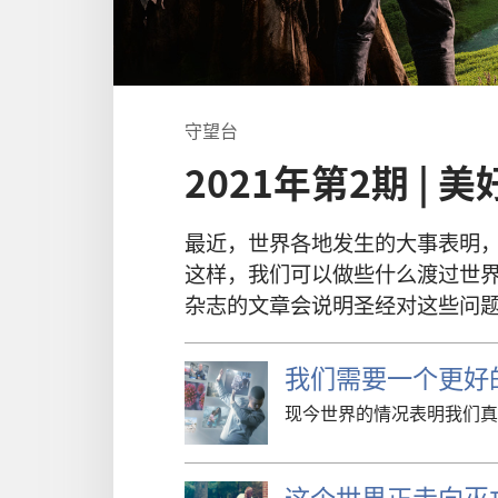
守望台
2021年第2期 |
美
最近
，
世界
各
地
发生
的
大事
表明
这样
，
我们
可以
做
些
什么
渡
过
世
杂志
的
文章
会
说明
圣经
对
这些
问
我们需要一个更好
现今世界的情况表明我们真
这个世界正走向灭