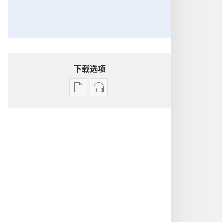
下载选项
出
音
版
频
物
下
下
载
载
选
选
项
项
守
守
望
望
台
台
美
美
好