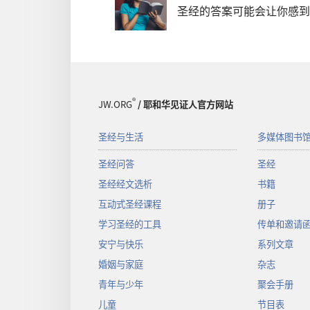
圣经的答案可能会让你感到
®
JW.ORG
/ 耶和华见证人官方网站
圣经与生活
多媒体图书
圣经问答
圣经
圣经经文选析
书籍
互动式圣经课程
册子
学习圣经的工具
传单和邀请
安宁与快乐
系列文章
婚姻与家庭
杂志
青年与少年
聚会手册
儿童
节目表