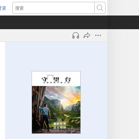
登录
（打
搜
开
索
新
窗
口）