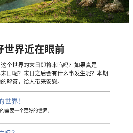
好
世界
近
在
眼前
，
这个
世界
的
末日
即将
来临
吗
？
如果
真
是
界
末日
呢
？
末日
之后
会
有
什么
事
发生
呢
？
本
期
题
的
解答
，
给
人
带
来
安慰
。
的世界！
的需要一个更好的世界。
亡吗？