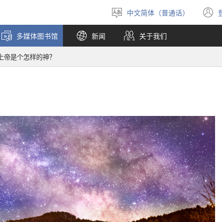
中文简体（普通话）
选
择
多媒体图书馆
新闻
关于我们
语
言
上帝是个怎样的神？