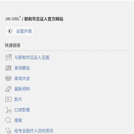
台
上
上
帝
帝
真
®
JW.ORG
/ 耶和华见证人官方网站
真
的
的
关
设置外观
关
心
心
你
快速链接
你
吗？
与耶和华见证人见面
吗？
查询聚会
（打
开
查询大会
（打
新
开
窗
最新资料
新
口）
窗
影片
口）
口述影像
搜索
给专业医疗人员的资讯