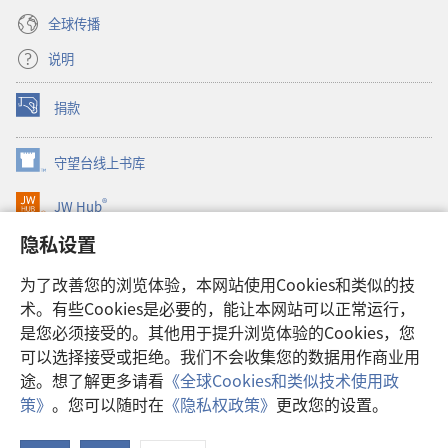
全球传播
说明
捐款
（打
开
新
守望台线上书库
（打
窗
开
口）
®
JW Hub
新
（打
窗
开
隐私设置
口）
JW Library®
新
窗
为了改善您的浏览体验，本网站使用Cookies和类似的技
口）
Watchtower Library
术。有些Cookies是必要的，能让本网站可以正常运行，
是您必须接受的。其他用于提升浏览体验的Cookies，您
可以选择接受或拒绝。我们不会收集您的数据用作商业用
途。想了解更多请看
《全球Cookies和类似技术使用政
Copyright
© 2026 Watch Tower Bible and Tract Society of Pennsylvania.
策》
。您可以随时在
《隐私权政策》
更改您的设置。
显
使用条款
|
隐私权政策
|
隐私设置
示