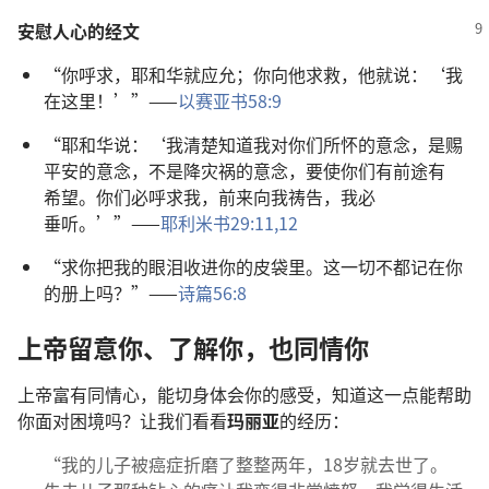
安慰
人心
的
经文
“
你
呼求
，
耶和华
就
应允
；
你
向
他
求救
，
他
就
说
：‘
我
在
这里
！’”——
以赛亚书
58:9
“
耶和华
说
：‘
我
清楚
知道
我
对
你们
所
怀
的
意念
，
是
赐
平安
的
意念
，
不
是
降
灾祸
的
意念
，
要
使
你们
有
前途
有
希望
。
你们
必
呼求
我
，
前
来
向
我
祷告
，
我
必
垂听
。’”——
耶利米书
29:11,12
“
求
你
把
我
的
眼泪
收
进
你
的
皮袋
里
。
这
一切
不
都
记
在
你
的
册
上
吗
？”——
诗篇
56:8
上帝
留意
你
、
了解
你
，
也
同情
你
上帝
富有
同情心
，
能
切身
体会
你
的
感受
，
知道
这
一
点
能
帮助
你
面对
困境
吗
？
让
我们
看看
玛丽亚
的
经历
：
“
我
的
儿子
被
癌症
折磨
了
整整
两
年
，18
岁
就
去世
了
。