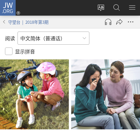
JW.ORG
登
录
更
搜
显
（打
改
索
示
守望台 | 2018年第3期
开
网
JW.ORG
菜
新
站
单
阅读
窗
语
口）
言
显示拼音