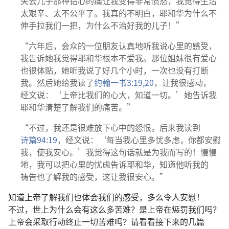
失去
儿子
那
种
钻心
的
痛
让
我
变
得
非常
愤怒
，
我
觉得
生活
太
艰辛
、
太
不
公平
了
。
我
真
的
不
明白
，
耶和华
为什么
不
伸手
拉
我们
一
把
，
为什么
不
治
好
我
的
儿子
！”
“
六
年
后
，
会众
的
一
位
朋友
认真
地
听
我
说
心里
的
感受
，
我
告诉
她
我
觉得
耶和华
根本
不
爱
我
。
那
位
姐妹
很
有
爱心
也
很
体贴
，
她
听
我
说
了
好几
个
小时
，
一
次
也
没有
打
断
我
。
然后
她
给
我
读
了
约翰一书
3:19,20
，
让
我
很
感动
，
经文
说
：‘
上帝
比
我们
的
心
大
，
知道
一切
。’
她
告诉
我
耶和华
清楚
了解
我们
的
痛苦
。”
“
不过
，
我
还是
很
难
放
下
心
中
的
怨恨
。
后来
我
读
到
诗篇
94:19
，
经文
说
：‘
每
当
我
心里
多
忧
多
虑
，
你
都
安慰
我
，
使
我
安心
。’
我
觉得
这
句
话
就是
为
我
而
写
的
！
慢慢
地
，
我
可以
把
心里
的
忧虑
告诉
耶和华
，
知道
他
听
我
的
祷告
也
了解
我
的
感受
，
这
让
我
很
安心
。”
知道
上帝
了解
我们
也
体会
我们
的
感受
，
多么
令
人
安慰
！
不过
，
世上
为什么
会
有
这么
多
苦难
？
是
上帝
在
惩罚
我们
吗
？
上帝
会
采取
行动
终止
一切
苦难
吗
？
请
看看
接
下来
的
几
篇