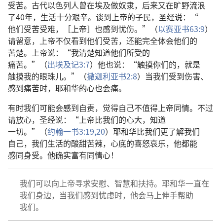
受苦
。
古代
以色列人
曾
在
埃及
做
奴隶
，
后来
又
在
旷野
流浪
了
40
年
，
生活
十分
艰辛
。
谈
到
上帝
的
子民
，
圣经
说
：“
他们
受苦
受难
，［
上帝
］
也
感到
忧伤
。”（
以赛亚书
63:9
）
请
留意
，
上帝
不仅
看
到
他们
受苦
，
还
能
完全
体会
他们
的
苦楚
。
上帝
说
：“
我
清楚
知道
他们
所
受
的
痛苦
。”（
出埃及记
3:7
）
他
也
说
：“
触摸
你们
的
，
就是
触摸
我
的
眼珠儿
。”（
撒迦利亚书
2:8
）
当
我们
受
到
伤害
、
感到
痛苦
时
，
耶和华
的
心
也
会
痛
。
有时
我们
可能
会
感到
自责
，
觉得
自己
不
值得
上帝
同情
。
不过
请
放心
，
圣经
说
：“
上帝
比
我们
的
心
大
，
知道
一切
。”（
约翰一书
3:19,20
）
耶和华
比
我们
更
了解
我们
自己
，
我们
生活
的
酸甜苦辣
，
心底
的
喜怒哀乐
，
他
都
能
感同身受
。
他
确实
富有
同情心
！
我们
可以
向
上帝
寻求
安慰
、
智慧
和
扶持
。
耶和华
一直
在
我们
身边
，
当
我们
感到
忧虑
时
，
他
会
马上
伸手
帮助
我们
。