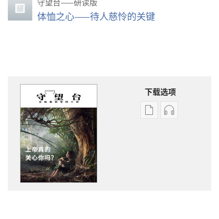
守望台——研读版
体恤之心——待人慈怜的关键
下载选项
出
音
版
频
物
下
下
载
载
选
选
项
项
守
守
望
望
台