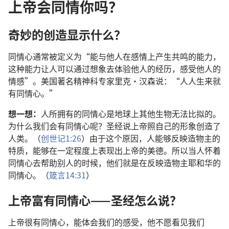
上帝会同情你吗？
奇妙
的
创造
显示
什么
？
同情心
通常
被
定义
为
“
能
与
他人
在
感情
上
产生
共鸣
的
能力
，
这
种
能力
让
人
可以
通过
想象
去
体验
他人
的
经历
，
感受
他人
的
情感
”。
美国
著名
精神科
专家
里克
·
汉森
说
：“
人人
生来
就
有
同情心
。”
想
一
想
：
人
所
拥有
的
同情心
是
地球
上
其他
生物
无法
比拟
的
。
为什么
我们
会
有
同情心
呢
？
圣经
说
上帝
照
自己
的
形象
创造
了
人类
。（
创世记
1:26
）
由于
这个
原因
，
人
能够
反映
造物主
的
特质
，
能够
在
一定
程度
上
表现
出
上帝
的
美德
。
所以
当
人
怀
着
同情心
去
帮助
别人
的
时候
，
他们
就是
在
反映
造物主
耶和华
的
同情心
。（
箴言
14:31
）
上帝
富有
同情心
——
圣经
怎么
说
？
上帝
很
有
同情心
，
能
体会
我们
的
感受
，
他
不
愿
看见
我们