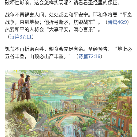
破坏性
影响
。
这
会
怎样
实现
呢
？
请
看看
圣经
里
的
保证
。
战争
不
再
祸害
人间
，
处处
都
会
和平
安宁
。
耶和华
将要
“
平息
战争
，
直到
地极
；
他
折
弓
断
矛
，
烧毁
战车
”。（
诗篇
46:9
）
热爱
和平
的
人
将
会
“
大
享
平安
，
满心
喜乐
”。
（
诗篇
37:11
）
饥荒
不
再
折磨
百姓
，
粮食
会
充足
有余
。
圣经
预告
：“
地
上
必
五谷丰登
，
山顶
必
出产
丰盈
。”（
诗篇
72:16
）