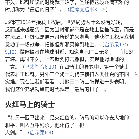
不久
，
耶稣
所
说
的
时期
就
开始
了
，
圣经
把
这
段
充满
苦难
的
时期
称
为
“
最后
的
日子
”。（
提摩太后书
3:1-5
）
耶稣
在
1914
年
接获
王权
后
，
世界
局势
为什么
没有
好转
，
反而
越来越
恶劣
？
因为
当时
耶稣
不
是
在
地
上
登基
作
王
，
而
是
在
天
上
。
耶稣
就是
启示录
所
说
的
米迦勒
，
他
获得
王权
后
立刻
发动
了
一
场
战争
，
把
撒但
和
邪灵
摔
到
地
上
。（
启示录
12:7-
9,
12
）
撒但
被
困
在
地球
附近
，
知道
自己
时日
无
多
，
一直
愤怒
若
狂
。
再
过
不久
，
上帝
就
要
打击
撒但
，
实现
他
对
地球
的
旨意
。（
马太福音
6:10
）
在
四
骑士
的
异象
中
，
第
一
个
骑士
代表
君王
耶稣
，
另外
三
个
骑士
则
代表
横扫
人类
社会
的
不
同
灾难
。
现在
让
我们
看看
，
其他
三
个
骑士
怎样
进一步
表明
，
我们
这个
充满
祸患
的
时代
就是
“
最后
的
日子
”。
火红
马上
的
骑士
“
有
另
一
匹
马
出来
，
是
火红色
的
。
骑
马
的
可以
夺
去
大地
的
和平
，
叫
人
互相
残杀
。
他
还
得
了
一
把
大剑
。”（
启示录
6:4
）