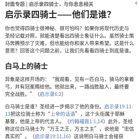
封面
专题
|
启示录
四
骑士
，
与
你
息息相关
启示录四骑士——他们是谁？
你
也
觉得
四
骑士
很
神秘
、
很
可怕
吗
？
如果
你
将
现代
历史
与
圣经
记载
对照
，
就
能
清楚
看
出
四
骑士
象征
什么
。
虽然
骑士
策
马
奔腾
预示
了
灾难
，
但
也
能
给
你
和
家人
带
来
希望
。
这
是
什么
意思
？
回答
这个
问题
之前
，
让
我们
先
看看
四
骑士
到底
是
谁
。
白马
上
的
骑士
异象
是
这样
开场
的
：“
我
观看
，
见
有
一
匹
白马
，
骑
马
的
拿
着
弓
，
并
有
冠冕
赐
给
他
。
他
就
出来
，
一路
战胜
敌人
，
最终
要
完全
战胜
。”（
启示录
6:2
）
白马
骑士
是
谁
？
圣经
进一步
揭示
了
他
的
身份
。
启示录
19:11-
13
把
这
位
骑士
称
为
“
上帝
的
话语
”，
这个
头衔
属于
耶稣
基督
，
他
是
上帝
的
代言人
。（
约翰福音
1:1,
14
）
此外
，
圣经
称
这
位
白马
骑士
为
“
万王之王
，
万主之主
”，
说
他
是
“
忠信
真实
的
”。（
启示录
19:11,
16
）
这
说明
白马
骑士
会
接获