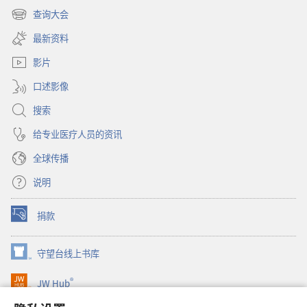
息
相
开
查询大会
相
关
（打
新
关
开
窗
最新资料
新
口）
窗
影片
口）
口述影像
搜索
给专业医疗人员的资讯
全球传播
说明
捐款
（打
开
新
守望台线上书库
（打
窗
开
口）
®
JW Hub
新
（打
窗
开