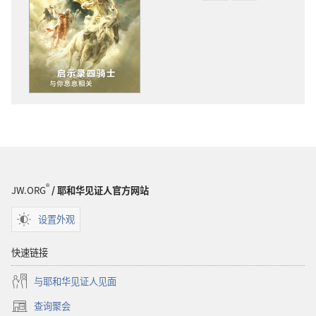
版
频
物
下
下
载
载
选
选
项
项
守
守
望
望
台
台
启
启
示
示
录
®
JW.ORG
/ 耶和华见证人官方网站
录
四
四
骑
设置外观
骑
士，
士，
与
快速链接
与
你
与耶和华见证人见面
你
息
息
息
查询聚会
（打