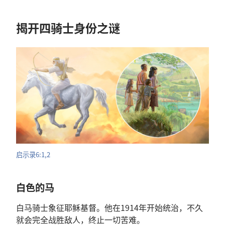
揭
开
四
骑士
身份
之
谜
启示录
6:1,2
白色
的
马
白马
骑士
象征
耶稣
基督
。
他
在
1914
年
开始
统治
，
不久
就
会
完全
战胜
敌人
，
终止
一切
苦难
。