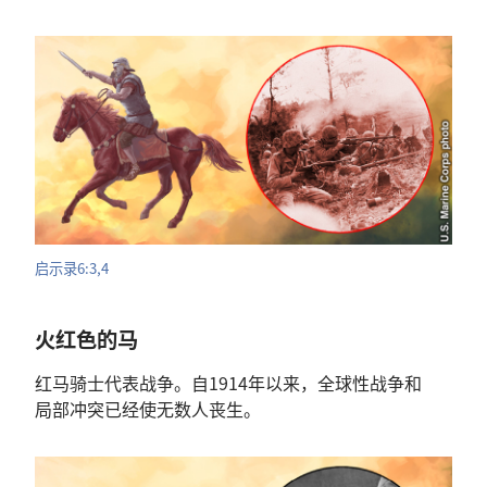
启示录
6:3,4
火红色
的
马
红马
骑士
代表
战争
。
自
1914
年
以来
，
全球性
战争
和
局部
冲突
已经
使
无数
人
丧生
。