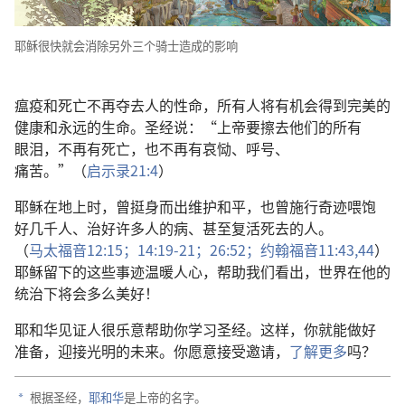
耶稣
很
快
就
会
消除
另外
三
个
骑士
造成
的
影响
瘟疫
和
死亡
不
再
夺
去
人
的
性命
，
所有
人
将
有
机会
得到
完美
的
健康
和
永远
的
生命
。
圣经
说
：“
上帝
要
擦
去
他们
的
所有
眼泪
，
不
再
有
死亡
，
也
不
再
有
哀恸
、
呼号
、
痛苦
。”（
启示录
21:4
）
耶稣
在
地
上
时
，
曾
挺身而出
维护
和平
，
也
曾
施行
奇迹
喂
饱
好几
千
人
、
治
好
许多
人
的
病
、
甚至
复活
死
去
的
人
。
（
马太福音
12:15；
14:19-21；
26:52；
约翰福音
11:43,44
）
耶稣
留
下
的
这些
事迹
温暖
人心
，
帮助
我们
看
出
，
世界
在
他
的
统治
下
将
会
多么
美好
！
耶和华见证人
很
乐意
帮助
你
学习
圣经
。
这样
，
你
就
能
做
好
准备
，
迎接
光明
的
未来
。
你
愿意
接受
邀请
，
了解
更
多
吗
？
根据
圣经
，
耶和华
是
上帝
的
名字
。
a