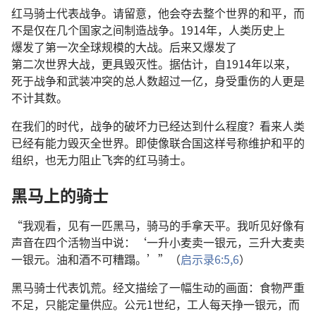
红马
骑士
代表
战争
。
请
留意
，
他
会
夺
去
整个
世界
的
和平
，
而
不
是
仅
在
几
个
国家
之
间
制造
战争
。1914
年
，
人类
历史
上
爆发
了
第
一
次
全球
规模
的
大战
。
后来
又
爆发
了
第二次世界大战
，
更
具
毁灭性
。
据
估计
，
自
1914
年
以来
，
死
于
战争
和
武装
冲突
的
总人数
超过
一亿
，
身受
重伤
的
人
更
是
不计其数
。
在
我们
的
时代
，
战争
的
破坏力
已经
达到
什么
程度
？
看来
人类
已经
有
能力
毁灭
全
世界
。
即使
像
联合国
这样
号称
维护
和平
的
组织
，
也
无力
阻止
飞奔
的
红马
骑士
。
黑马
上
的
骑士
“
我
观看
，
见
有
一
匹
黑马
，
骑
马
的
手
拿
天平
。
我
听见
好像
有
声音
在
四
个
活物
当中
说
：‘
一
升
小麦
卖
一
银元
，
三
升
大麦
卖
一
银元
。
油
和
酒
不可
糟蹋
。’”（
启示录
6:5,6
）
黑马
骑士
代表
饥荒
。
经文
描绘
了
一
幅
生动
的
画面
：
食物
严重
不足
，
只
能
定量
供应
。
公元
1
世纪
，
工人
每
天
挣
一
银元
，
而