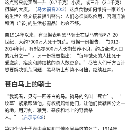
这
点
钱
只
能
买
到
一
升
（0.7
千克
）
小麦
，
或
三
升
（2.1
千克
）
粗糙
的
大麦
。（
马太福音
20:2
）
这
点
食物
如何
维持
一
家
老小
的
生活
？
经文
接着
提
出
警告
：
人们
必须
省吃俭用
，
否则
连
油
和
酒
（
当时
的
生活
必需品
）
也
会
不够
。
自
1914
年
以来
，
有
证据
表明
黑马
骑士
在
纵
马
奔驰
吗
？20
世纪
，
大约
7000
万
人
死
于
饥荒
。
根据
一
份
报告
，“2012-
2014
年
间
，
有
8
亿
零
500
万
人
长期
营养
不良
，
约
占
全球
人口
的
九
分
之
一
”。
另
一
份
报告
指
出
：“
每
年
饿
死
的
人
比
死
于
爱滋病
、
疟疾
和
肺结核
的
总人数
更
多
。”
尽管
人们
千方百计
想
要
解决
饥荒
问题
，
黑马
骑士
却
势不可挡
，
继续
狂奔
。
苍白
马
上
的
骑士
“
我
观看
，
见
有
一
匹
苍白
的
马
。
骑
马
的
名叫
‘
死亡
’。‘
坟墓
’
紧紧
跟随
他
。
有
权柄
赐
给
他们
，
让
他们
管辖
四
分
之
一
的
地
，
用
刀剑
、
粮荒
、
恶疾
和
地
上
的
野兽
杀
人
。”（
启示录
6:8
）
第
四
个
骑士
代表
由
瘟疫
和
其他
原因
导致
的
死亡
。1914
年