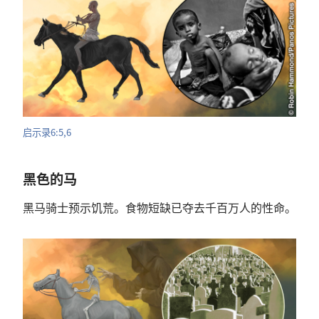
启示录
6:5,6
黑色
的
马
黑马
骑士
预示
饥荒
。
食物
短缺
已
夺
去
千百万
人
的
性命
。