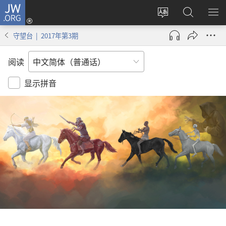
JW.ORG
登
录
更
搜
显
（打
改
索
示
守望台 | 2017年第3期
开
网
JW.ORG
菜
新
站
单
阅读
窗
语
口）
言
显示拼音