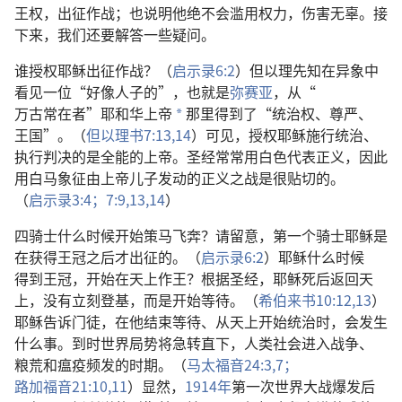
王权
，
出征
作战
；
也
说明
他
绝
不
会
滥用
权力
，
伤害
无辜
。
接
下来
，
我们
还
要
解答
一些
疑问
。
谁
授权
耶稣
出征
作战
？（
启示录
6:2
）
但以理
先知
在
异象
中
看见
一
位
“
好像
人子
的
”，
也
就是
弥赛亚
，
从
“
万古常在者
”
耶和华
上帝
那里
得到
了
“
统治权
、
尊严
、
a
王国
”。（
但以理书
7:13,14
）
可见
，
授权
耶稣
施行
统治
、
执行
判决
的
是
全能
的
上帝
。
圣经
常常
用
白色
代表
正义
，
因此
用
白马
象征
由
上帝
儿子
发动
的
正义
之
战
是
很
贴切
的
。
（
启示录
3:4；
7:9,
13,14
）
四
骑士
什么
时候
开始
策
马
飞奔
？
请
留意
，
第
一
个
骑士
耶稣
是
在
获得
王冠
之后
才
出征
的
。（
启示录
6:2
）
耶稣
什么
时候
得到
王冠
，
开始
在
天
上
作
王
？
根据
圣经
，
耶稣
死
后
返回
天
上
，
没有
立刻
登基
，
而
是
开始
等待
。（
希伯来书
10:12,13
）
耶稣
告诉
门徒
，
在
他
结束
等待
、
从
天
上
开始
统治
时
，
会
发生
什么
事
。
到时
世界
局势
将
急转直下
，
人类
社会
进入
战争
、
粮荒
和
瘟疫
频发
的
时期
。（
马太福音
24:3,
7；
路加福音
21:10,11
）
显然
，
1914
年
第一次世界大战
爆发
后