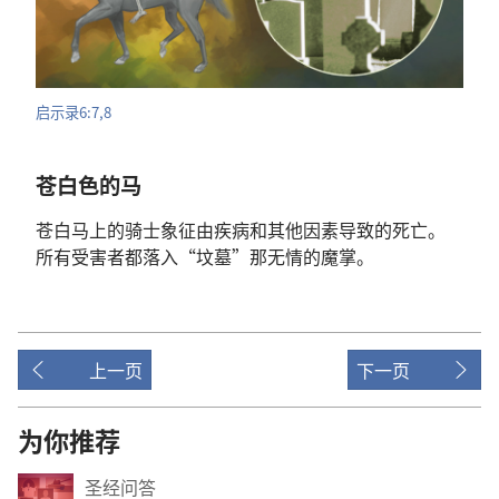
启示录
6:7,8
苍白色
的
马
苍白
马
上
的
骑士
象征
由
疾病
和
其他
因素
导致
的
死亡
。
所有
受害者
都
落
入
“
坟墓
”
那
无情
的
魔掌
。
上一页
下一页
为你推荐
圣经问答