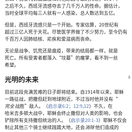
之后
不久
，
西班牙
流感
夺
去
了
几
千万
人
的
性命
。
据
估计
，
当时
全球
平均
每
三
人
就
有
一
人
感染
，
总人数
达到
五
亿
。
但是
，
西班牙
流感
只是
一
个
开始
。
专家
估算
，20
世纪
有
超过
三
亿
人
死
于
天花
。
尽管
医学界
做
了
不
少
努力
，
至今
仍
有
千百万
人
因
肺结核
、
疟疾
和
爱滋病
而
丧命
。
无论
是
战争
、
饥荒
还是
瘟疫
，
带
来
的
结局
都
一样
，
就是
死亡
。
所有
受害者
都
落
入
“
坟墓
”
的
魔掌
，
看
不
到
一丝
希望
。
光明
的
未来
目前
这
段
充满
苦难
的
日子
即将
结束
。
自
1914
年
以来
，
耶稣
一路
征战
，
把
撒但
赶
到
地球
附近
，
不过
当时
他
并
没有
“
完全
战胜
”
敌人
。（
启示录
6:2；
12:9,
12
）
不久
，
在
哈米吉多顿
大战
中
，
耶稣
会
终止
撒但
对
人类
的
影响
，
也
会
铲除
所有
支持
撒但
统治
的
人
。（
启示录
20:1-3
）
耶稣
不仅
会
制止
其他
三
个
骑士
继续
践踏
大地
，
还
会
消除
他们
造成
的