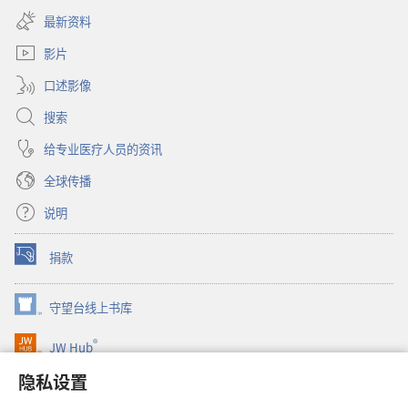
新
开
窗
最新资料
新
口）
窗
影片
口）
口述影像
搜索
给专业医疗人员的资讯
全球传播
说明
捐款
（打
开
新
守望台线上书库
（打
窗
开
口）
®
JW Hub
新
（打
窗
开
隐私设置
口）
JW Library®
新
窗