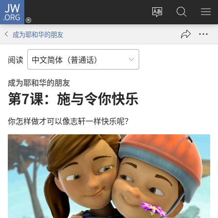
JW.ORG
登
录
更
搜
显
（打
改
索
示
成为耶和华的朋友
开
网
JW.ORG
菜
新
站
单
阅读
窗
语
口）
言
成为耶和华的朋友
第7课：施与令你快乐
你怎样做才可以像志轩一样快乐呢？