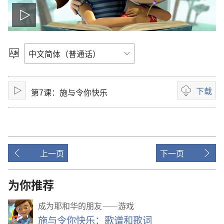
播
放
选
择
影
语
言
下载
第7课：施与令你快乐
片
播
影
放
片
下
载
选
上一页
下一页
项
为你推荐
成为耶和华的朋友——游戏
施与令你快乐：歌谱和歌词