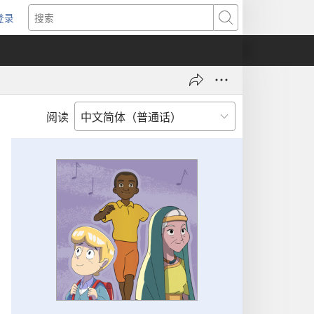
登录
（打
搜
开
索
新
窗
口）
阅读