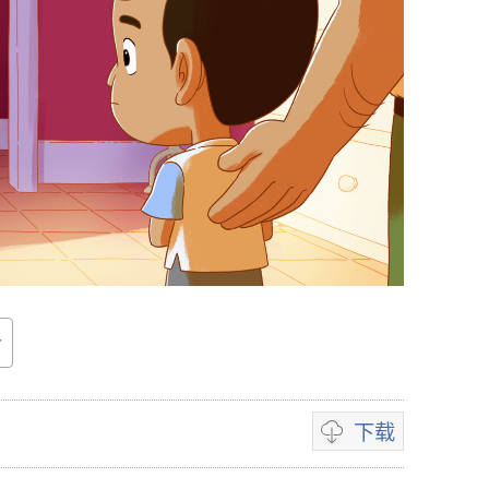
下载
影
片