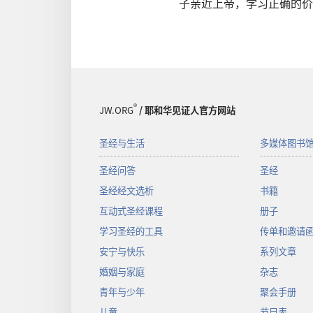
子亲近上帝，学习正确的价
®
JW.ORG
/ 耶和华见证人官方网站
圣经与生活
多媒体图书
圣经问答
圣经
圣经经文选析
书籍
互动式圣经课程
册子
学习圣经的工具
传单和邀请
安宁与快乐
系列文章
婚姻与家庭
杂志
青年与少年
聚会手册
儿童
节目表