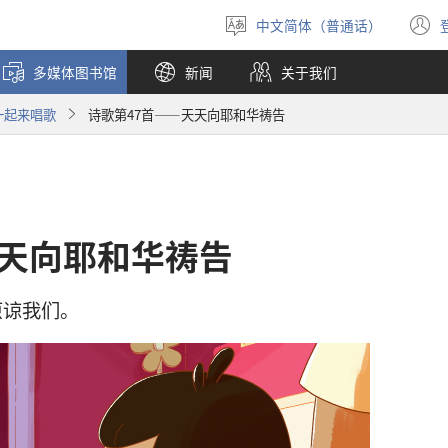
中文简体（普通话）
选
择
多媒体图书馆
新闻
关于我们
语
言
一起来唱歌
诗歌第47首——天天向耶和华祷告
天天向耶和华祷告
原谅我们。