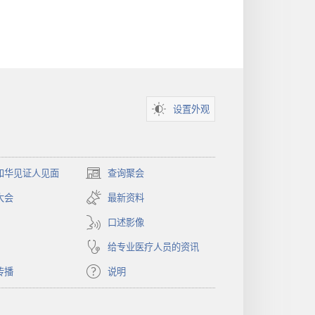
设置外观
和华见证人见面
查询聚会
（打
开
大会
最新资料
新
窗
口述影像
口）
给专业医疗人员的资讯
传播
说明