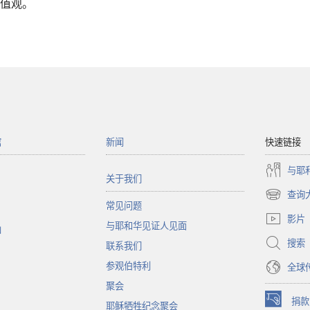
值观。
馆
新闻
快速链接
与耶
关于我们
查询
（打
常见问题
开
影片
与耶和华见证人见面
新
函
窗
搜索
联系我们
口）
参观伯特利
全球
聚会
捐款
耶稣牺牲纪念聚会
（打