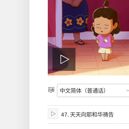
播
放
选
择
语
影
47. 天天向耶和华祷告
言
播
放