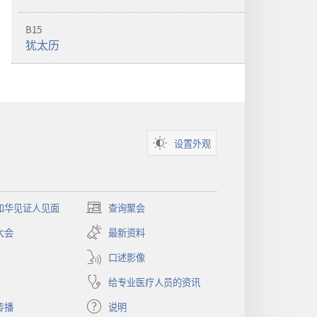
B15
犹太历
设置外观
和华见证人见面
查询聚会
（打
开
大会
最新资料
新
窗
口述影像
口）
给专业医疗人员的资讯
传播
说明