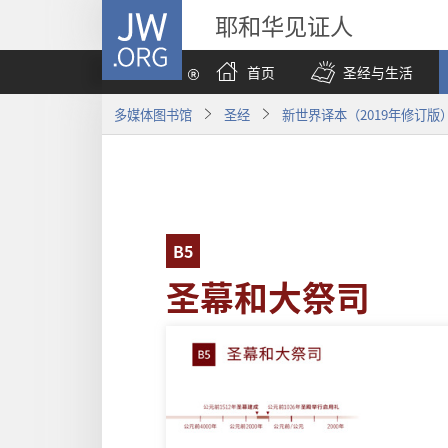
JW.ORG
耶和华见证人
首页
圣经与生活
多媒体图书馆
圣经
新世界译本（2019年修订版
B5
圣幕和大祭司