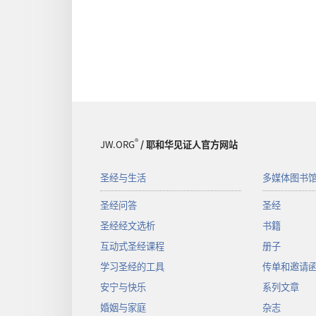
®
JW.ORG
/ 耶和华见证人官方网站
圣经与生活
多媒体图书
圣经问答
圣经
圣经经文选析
书籍
互动式圣经课程
册子
学习圣经的工具
传单和邀请
安宁与快乐
系列文章
婚姻与家庭
杂志