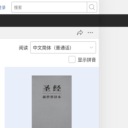
登录
（打
搜
开
索
新
窗
口）
阅读
显示拼音