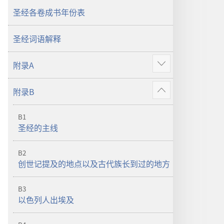
本
（2019
圣经各卷成书年份表
（2019
年
年
修
圣经词语解释
修
订
订
版）
附录A
显
版）
示
附录B
更
显
多
示
B1
更
圣经的主线
多
B2
创世记提及的地点以及古代族长到过的地方
B3
以色列人出埃及