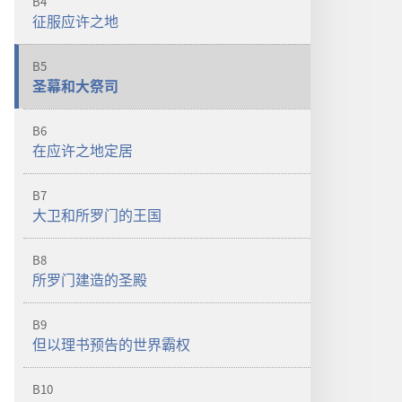
B4
征服应许之地
B5
圣幕和大祭司
B6
在应许之地定居
B7
大卫和所罗门的王国
B8
所罗门建造的圣殿
B9
但以理书预告的世界霸权
B10