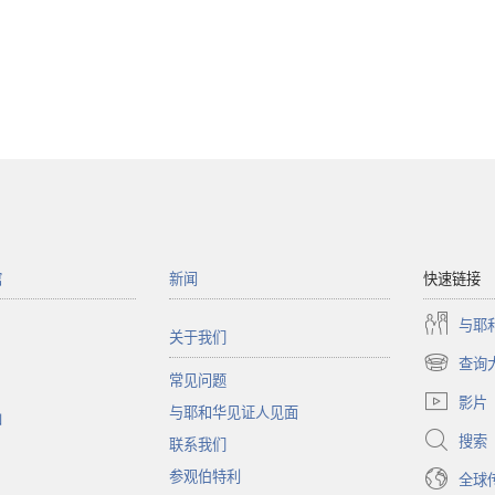
馆
新闻
快速链接
与耶
关于我们
查询
（打
常见问题
开
影片
与耶和华见证人见面
新
函
窗
搜索
联系我们
口）
参观伯特利
全球