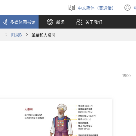
中文简体（普通话）
选
择
多媒体图书馆
新闻
关于我们
语
言
）
附录B
圣幕和大祭司