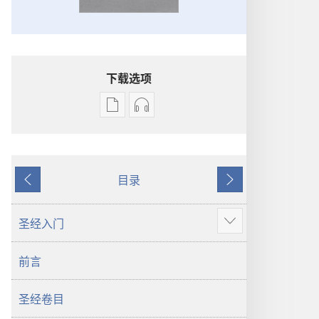
下载选项
出
音
版
频
物
下
下
载
目录
载
选
上
下
选
项
一
一
项
圣
页
页
圣经入门
显
圣
经
示
经
新
前言
更
新
世
多
世
界
圣经卷目
界
译
译
本