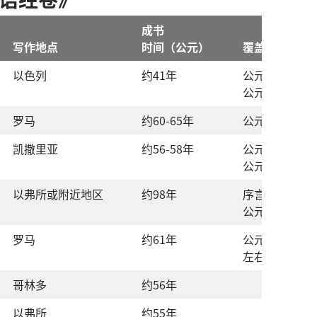
成书
写作
地点
时间
（
公元
）
覆盖
时期
以色列
约
41
年
公元前
2
年
－
公元
33
年
罗马
约
60-65
年
公元
29-33
年
凯撒里亚
约
56-58
年
公元前
3
年
－
公元
33
年
以弗所
或
附近
地区
约
98
年
序言
后
：
公元
29-33
年
罗马
约
61
年
公元
33-61
年
左右
哥林多
约
56
年
以弗所
约
55
年