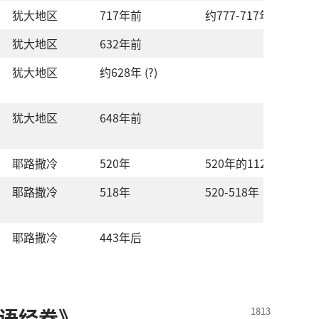
犹大
地区
717
年
前
约
777-717
年
犹大
地区
632
年
前
犹大
地区
约
628
年
(?)
犹大
地区
648
年
前
耶路撒冷
520
年
520
年
的
112
天
耶路撒冷
518
年
520-518
年
耶路撒冷
443
年
后
语
经卷
》