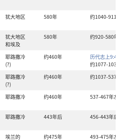
犹大
地区
580
年
约
1040-911
年
犹大
地区
580
年
约
920-580
年
和
埃及
耶路撒冷
约
460
年
历代志上
9:44
后
：
(?)
约
1077-1037
年
耶路撒冷
约
460
年
约
1037-537
年
(?)
耶路撒冷
约
460
年
537-467
年
左右
耶路撒冷
443
年
后
456-443
年
后
埃兰
的
约
475
年
493-475
年
左右