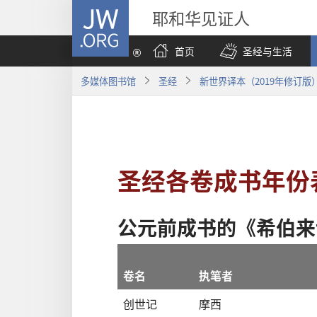
JW.ORG
耶和华见证人
首页
圣经与生活
多媒体图书馆
圣经
新世界译本（2019年修订版
圣经各卷成书年份
公元前
成书
的
《
希伯来
卷名
执笔者
创世记
摩西