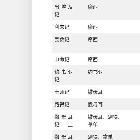
出埃及
摩西
记
利未记
摩西
民数记
摩西
申命记
摩西
约书亚
约书亚
记
士师记
撒母耳
路得记
撒母耳
撒母耳
撒母耳
、
迦得
、
记上
拿单
撒母耳
迦得
、
拿单