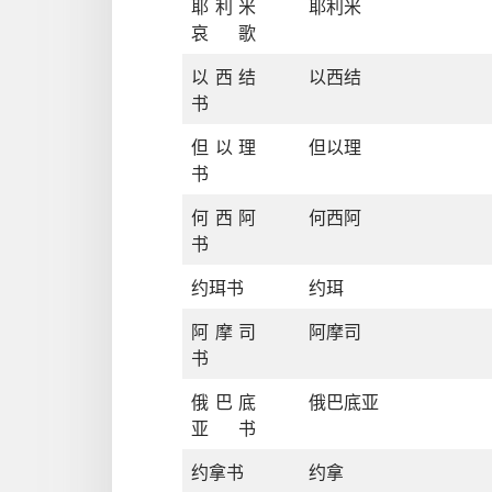
耶利米
耶利米
哀歌
以西结
以西结
书
但以理
但以理
书
何西阿
何西阿
书
约珥书
约珥
阿摩司
阿摩司
书
俄巴底
俄巴底亚
亚书
约拿书
约拿