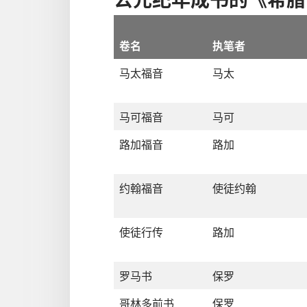
卷名
执笔者
马太福音
马太
马可福音
马可
路加福音
路加
约翰福音
使徒
约翰
使徒行传
路加
罗马书
保罗
哥林多前书
保罗