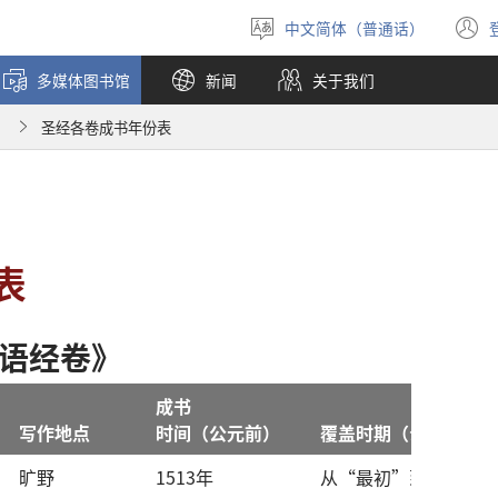
中文简体（普通话）
选
择
多媒体图书馆
新闻
关于我们
语
言
）
圣经各卷成书年份表
表
语
经卷
》
成书
写作
地点
时间
（
公元前
）
覆盖
时期
（
公元前
）
旷野
1513
年
从
“
最初
”
到
1657
年