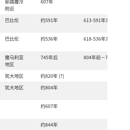
耶路撒冷
607
年
附近
巴比伦
约
591
年
613-591
年
左右
巴比伦
约
536
年
618-536
年
左右
撒马利亚
745
年
后
804
年
前
－745
年
后
地区
犹大
地区
约
820
年
(?)
犹大
地区
约
804
年
约
607
年
约
844
年