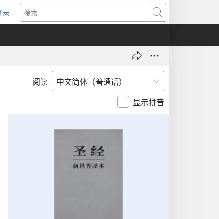
登录
（打
搜
开
索
新
窗
口）
阅读
显示拼音