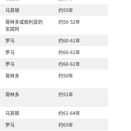
马其顿
约
55
年
哥林多
或
叙利亚
的
约
50-52
年
安提阿
罗马
约
60-61
年
罗马
约
60-61
年
罗马
约
60-61
年
哥林多
约
50
年
哥林多
约
51
年
马其顿
约
61-64
年
罗马
约
65
年