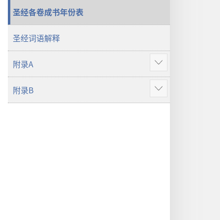
本
（2019
圣经各卷成书年份表
（2019
年
年
修
圣经词语解释
修
订
订
版）
附录A
显
版）
示
附录B
更
显
多
示
更
多