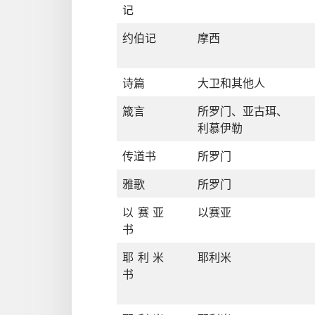
记
约伯记
摩西
诗篇
大卫
和
其他
人
箴言
所罗门
、
亚古珥
、
利慕伊勒
传道书
所罗门
雅歌
所罗门
以赛亚
以赛亚
书
耶利米
耶利米
书