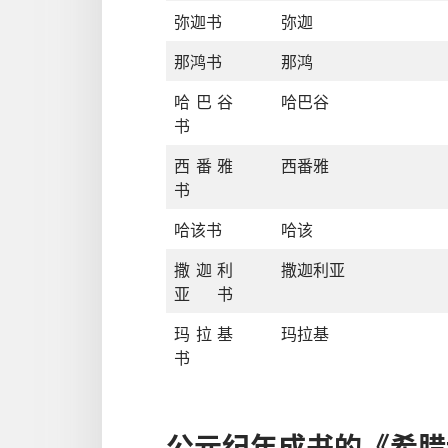
弥迦书
弥迦
那鸿书
那鸿
哈巴谷
哈巴谷
书
西番雅
西番雅
书
哈该书
哈该
撒迦利
撒迦利亚
亚书
玛拉基
玛拉基
书
公元
纪年
成书
的
《
希腊