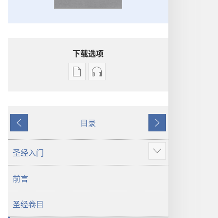
下载选项
出
音
版
频
物
下
下
载
目录
载
选
上
下
选
项
一
一
项
圣
页
页
圣经入门
显
圣
经
示
经
新
前言
更
新
世
多
世
界
圣经卷目
界
译
译
本