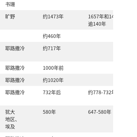
书珊
旷野
约
1473
年
1657
年
和
1473
年
之
间
逾
140
年
约
460
年
耶路撒冷
约
717
年
耶路撒冷
1000
年
前
耶路撒冷
约
1020
年
耶路撒冷
732
年
后
约
778-732
年
后
犹大
580
年
647-580
年
地区
、
埃及