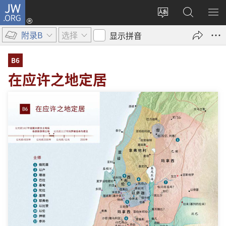
JW.ORG
登
录
更
搜
显
（打
改
索
示
附录B
选择
显示拼音
开
网
JW.ORG
菜
新
站
单
B6
窗
语
在应许之地定居
口）
言