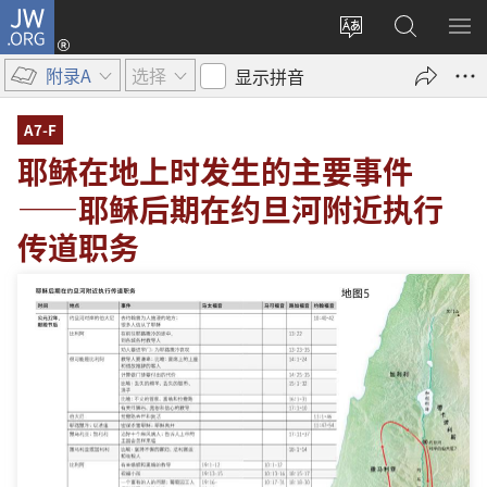
JW.ORG
登
录
更
搜
显
（打
改
索
示
附录A
选择
显示拼音
开
网
JW.ORG
菜
新
站
单
A7-F
窗
语
耶稣在地上时发生的主要事件
口）
言
——耶稣后期在约旦河附近执行
传道职务