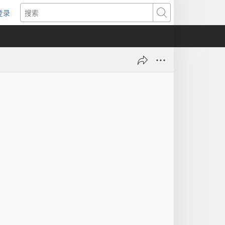
登录
（打
搜
开
索
新
窗
口）