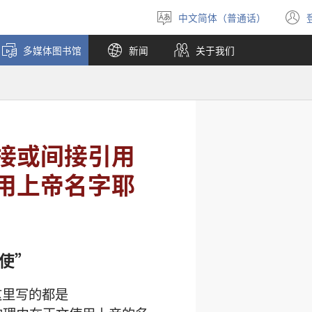
中文简体（普通话）
选
择
多媒体图书馆
新闻
关于我们
语
言
接或间接引用
用上帝名字耶
使”
这里写的都是