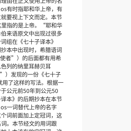
足的理由在正文使用上帝的名
·os有时指耶和华上帝，有
位就要视上下文而定。本节
在这里指的是上帝。“耶和华
希伯来语原文中出现过很多
个词组在《七十子译本》
期抄本中出现时，希腊语词
或“使者”）的后面都有用希
以色列的纳里耳赫贝耳
弗干河”）发现的一份《七十子
就用了这样的写法。根据一
于公元前50年到公元50
子译本》的后期抄本在本节
·os一词替代上帝的名字
这个词前面加上定冠词，这
有名词。本节经文的用词跟