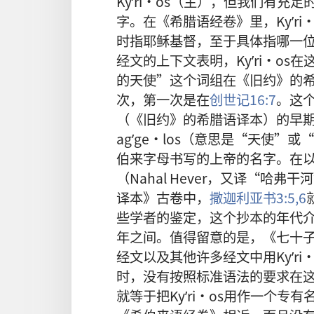
Kyʹri·os（主），但我们有充
字。在《希腊语经卷》里，Kyʹri
时指耶稣基督，至于具体指哪一
经文的上下文表明，Kyʹri·os
的天使”这个词组在《旧约》的
次，第一次是在
创世记16:7
。这
（《旧约》的希腊语译本）的早
agʹge·los（意思是“天使”
伯来字母书写的上帝的名字。在
（Nahal Hever，又译“哈
译本》古卷中，
撒迦利亚书3:5,6
些学者的鉴定，这个抄本的年代介
年之间。值得留意的是，《七十
经文以及其他许多经文中用Kyʹri
时，没有按照标准语法的要求在
就等于把Kyʹri·os用作一个专