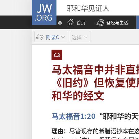
JW.ORG
耶和华见证人
首页
圣经与生活
附录C
选择
C3
马太福音中并非直
《旧约》但恢复使
和华的经文
马太福音1:20
“耶和华的天
理由：
尽管现存的希腊语抄本在