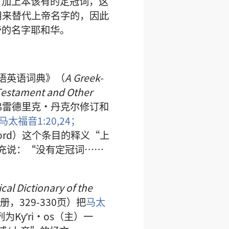
有加上本该有的定冠词，这
是用来替代上帝名字的，因此
帝的名字耶和华。
语英语词典》（
A Greek-
 Testament and Other
弗雷德里克·丹克尔修订和
马太福音1:20,
24；
ord）这个条目的释义“上
充说：“没有定冠词……
cal Dictionary of the
册，329-330页）把
马太
列为Kyʹri·os（主）一