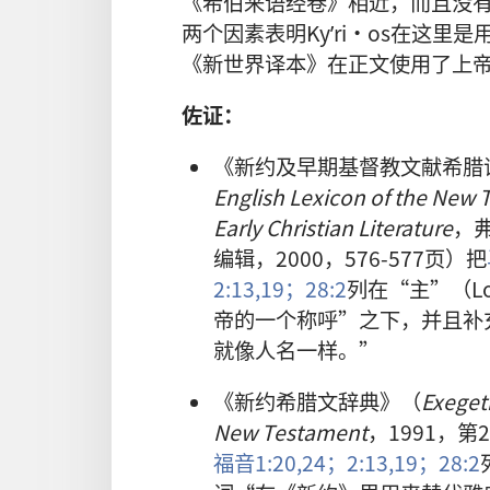
《希伯来语经卷》相近，而且没
两个因素表明Kyʹri·os在这里
《新世界译本》在正文使用了上
佐证：
《新约及早期基督教文献希腊
English Lexicon of the New
Early Christian Literature
，
编辑，2000，576-577页）把
2:13,
19；
28:2
列在“主”（L
帝的一个称呼”之下，并且补
就像人名一样。”
《新约希腊文辞典》（
Exegeti
New Testament
，1991，第2
福音1:20,
24；
2:13,
19；
28:2