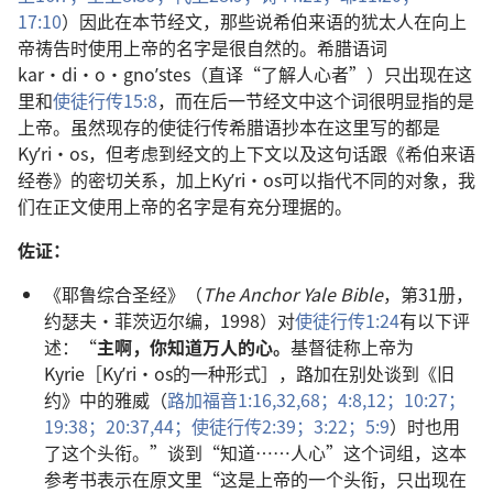
17:10
）因此在本节经文，那些说希伯来语的犹太人在向上
帝祷告时使用上帝的名字是很自然的。希腊语词
kar·di·o·gnoʹstes（直译“了解人心者”）只出现在这
里和
使徒行传15:8
，而在后一节经文中这个词很明显指的是
上帝。虽然现存的使徒行传希腊语抄本在这里写的都是
Kyʹri·os，但考虑到经文的上下文以及这句话跟《希伯来语
经卷》的密切关系，加上Kyʹri·os可以指代不同的对象，我
们在正文使用上帝的名字是有充分理据的。
佐证：
《耶鲁综合圣经》（
The Anchor Yale Bible
，第31册，
约瑟夫·菲茨迈尔编，1998）对
使徒行传1:24
有以下评
述：“
主啊，你知道万人的心。
基督徒称上帝为
Kyrie［Kyʹri·os的一种形式］，路加在别处谈到《旧
约》中的雅威（
路加福音1:16,
32,
68；
4:8,
12；
10:27；
19:38；
20:37,
44；
使徒行传2:39；
3:22；
5:9
）时也用
了这个头衔。”谈到“知道……人心”这个词组，这本
参考书表示在原文里“这是上帝的一个头衔，只出现在