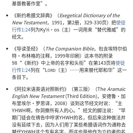
基督教著作里”。
《新约希腊文辞典》（
Exegetical Dictionary of the
New Testament
，1991，第2册，329-330页）把
使徒
行传1:24
列为Kyʹri·os（主）一词用来“替代雅威”的
经文。
《导读圣经》（
The Companion Bible
，包含埃特尔伯
特·布林格的注释，1999年印刷）这本书的附录
98“《新约》中上帝的名字和头衔”在第143页将
使徒
行传1:24
列在“L
（主）……用来替代耶和华”这一
ORD
条目下。
《阿拉米语英语对照新约》（第三版）（The
Aramaic
English New Testament
(Third Edition)，安德鲁·加
布里埃尔·罗思译，2008）谈到这节经文时说：“主
YHWH啊，你洞察所有人的心。”经文的脚注说：“早
期门徒会在祷告中呼求YHWH的名，但后来这种做法并
没有延续下去，因为人们用了某些希腊语词作为通称去
替代YHWH这个专有名字，而这也是他作为立约者的名