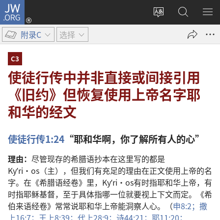
JW.ORG
登
录
更
搜
显
（打
改
索
示
附录C
选择
开
网
JW.ORG
菜
新
站
单
C3
窗
语
使徒行传中并非直接或间接引用
口）
言
《旧约》但恢复使用上帝名字耶
和华的经文
使徒行传1:24
“耶和华啊，你了解所有人的心”
理由：
尽管现存的希腊语抄本在这里写的都是
Kyʹri·os（主），但我们有充足的理由在正文使用上帝的名
字。在《希腊语经卷》里，Kyʹri·os有时指耶和华上帝，有
时指耶稣基督，至于具体指哪一位就要视上下文而定。《希
伯来语经卷》常常说耶和华上帝能洞察人心。（
申8:2；
撒
上16:7；
王上8:39；
代上28:9；
诗44:21；
耶11:20；