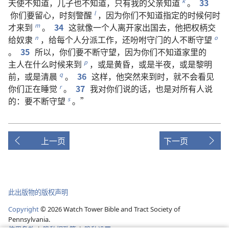
天使
不
知道
，
儿子
也
不
知道
，
只有
我
的
父亲
知道
。
33
k
你们
要
留心
，
时刻
警醒
，
因为
你们
不
知道
指定
的
时候
何
时
l
才
来
到
。
34
这
就
像
一
个
人
离开
家
出国
去
，
他
把
权柄
交
m
给
奴隶
，
给
每
个
人
分派
工作
，
还
吩咐
守门
的
人
不断
守望
n
o
。
35
所以
，
你们
要
不断
守望
，
因为
你们
不
知道
家
里
的
主人
在
什么
时候
来
到
，
或
是
黄昏
，
或
是
半夜
，
或
是
黎明
p
前
，
或
是
清晨
。
36
这样
，
他
突然
来
到
时
，
就
不
会
看见
q
你们
正在
睡觉
。
37
我
对
你们
说
的
话
，
也
是
对
所有
人
说
r
的
：
要
不断
守望
。”
s
上一页
下一页
此出版物的版权声明
Copyright
©
2026
Watch Tower Bible and Tract Society of
Pennsylvania.