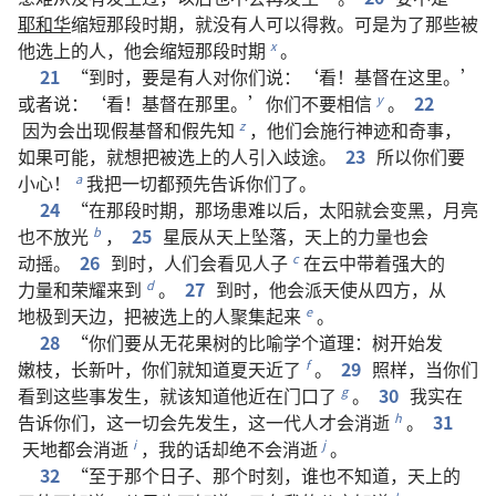
耶和华
缩短
那
段
时期
，
就
没有
人
可以
得救
。
可是
为了
那些
被
他
选
上
的
人
，
他
会
缩短
那
段
时期
。
x
21
“
到时
，
要是
有
人
对
你们
说
：‘
看
！
基督
在
这里
。’
或者
说
：‘
看
！
基督
在
那里
。’
你们
不要
相信
。
22
y
因为
会
出现
假基督
和
假先知
，
他们
会
施行
神迹
和
奇事
，
z
如果
可能
，
就
想
把
被
选
上
的
人
引
入
歧途
。
23
所以
你们
要
小心
！
我
把
一切
都
预先
告诉
你们
了
。
a
24
“
在
那
段
时期
，
那
场
患难
以后
，
太阳
就
会
变
黑
，
月亮
也
不
放
光
，
25
星辰
从
天
上
坠落
，
天
上
的
力量
也
会
b
动摇
。
26
到时
，
人们
会
看见
人子
在
云
中
带
着
强大
的
c
力量
和
荣耀
来
到
。
27
到时
，
他
会
派
天使
从
四方
，
从
d
地极
到
天边
，
把
被
选
上
的
人
聚集
起来
。
e
28
“
你们
要
从
无花果树
的
比喻
学
个
道理
：
树
开始
发
嫩枝
，
长
新
叶
，
你们
就
知道
夏天
近
了
。
29
照样
，
当
你们
f
看
到
这些
事
发生
，
就
该
知道
他
近
在
门口
了
。
30
我
实在
g
告诉
你们
，
这
一切
会
先
发生
，
这
一
代
人
才
会
消逝
。
31
h
天地
都
会
消逝
，
我
的
话
却
绝
不
会
消逝
。
i
j
32
“
至于
那个
日子
、
那个
时刻
，
谁
也
不
知道
，
天
上
的