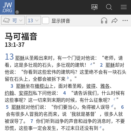
JW.ORG
登
录
更
搜
显
（打
改
索
示
可
13
显示拼音
开
网
JW.ORG
菜
新
站
单
马可福音
窗
语
13:1-37
口）
言
13
耶稣
从
圣殿
出来
时
，
有
一
个
门徒
对
他
说
：“
老师
，
请
看
，
这
是
多
壮观
的
石头
，
多
壮观
的
建筑
！
”
2
耶稣
却
对
a
他
说
：“
你
看
到
这些
宏伟
的
建筑
吗
？
这里
绝
不
会
有
一
块
石头
留
在
石头
上
，
全都
会
被
拆
下来
。”
b
3
耶稣
坐
在
橄榄山
上
，
面对
着
圣殿
，
彼得
、
雅各
、
约翰
、
安得烈
私下
问
他
说
：
4
“
请
告诉
我们
，
什么
时候
有
这些
事
呢
？
这
一切
来
到
末期
的
时候
，
有
什么
征象
呢
？
”
c
5
耶稣
就
对
他们
说
：“
你们
要
当心
，
免得
被
人
误导
。
6
d
会
有
很
多
人
冒
我
的
名
而
来
，
说
‘
我
就是
基督
’，
很
多
人
就
被
误导
了
。
7
你们
听
到
战争
的
声音
和
战争
的
消息
时
，
不要
恐慌
，
这些
事
一定
会
发生
，
不过
末日
还
没有
到
。
e