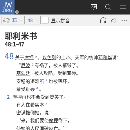
JW.ORG
登
录
更
搜
显
（打
改
索
示
耶
48
显示拼音
开
网
JW.ORG
菜
新
站
单
耶利米书
窗
语
48:1-47
口）
言
48
关于
摩押
，
以色列
的
上帝
、
天军
的
统帅
耶和华
说
：
a
“
尼波
有
祸
了
，
被
人
摧毁
了
。
b
基烈廷
被
人
攻陷
，
受
到
羞辱
。
c
安稳
的
避难所
也
被
毁坏
，
*
蒙受
耻辱
。
d
2
摩押
再
也
不
会
受
到
赞美
了
。
有
人
在
希实本
e
密谋
推倒
她
，
说
：
‘
来
，
我们
要
使
摩押
倒
下
，
使
她
的
人民
国破家亡
。’