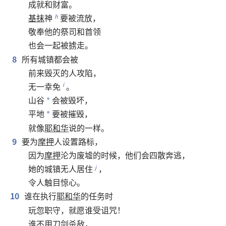
成就
和
财富
。
基抹
神
要
被
流放
，
h
敬奉
他
的
祭司
和
首领
也
会
一起
被
掳
走
。
8
所有
城镇
都
会
被
前
来
毁灭
的
人
攻陷
，
无一幸免
。
i
山谷
会
被
毁坏
，
*
平地
要
被
摧毁
，
*
就
像
耶和华
说
的
一样
。
9
要
为
摩押
人
设置
路标
，
因为
摩押
沦
为
废墟
的
时候
，
他们
会
四散
奔逃
，
她
的
城镇
无
人
居住
，
j
令
人
触目惊心
。
10
谁
在
执行
耶和华
的
任务
时
玩忽职守
，
就
愿
谁
受
诅咒
！
谁
不用
刀剑
杀
敌
，