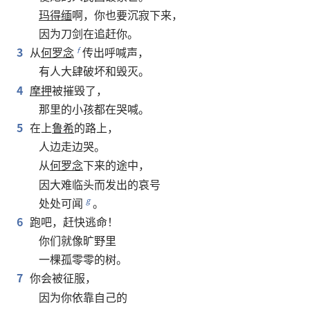
玛得缅
啊
，
你
也
要
沉寂
下来
，
因为
刀剑
在
追赶
你
。
3
从
何罗念
传
出
呼喊声
，
f
有
人
大肆
破坏
和
毁灭
。
4
摩押
被
摧毁
了
，
那里
的
小孩
都
在
哭
喊
。
5
在
上
鲁希
的
路
上
，
人
边
走
边
哭
。
从
何罗念
下来
的
途
中
，
因
大难临头
而
发出
的
哀号
处处
可
闻
。
g
6
跑
吧
，
赶快
逃命
！
你们
就
像
旷野
里
一
棵
孤零零
的
树
。
7
你
会
被
征服
，
因为
你
依靠
自己
的