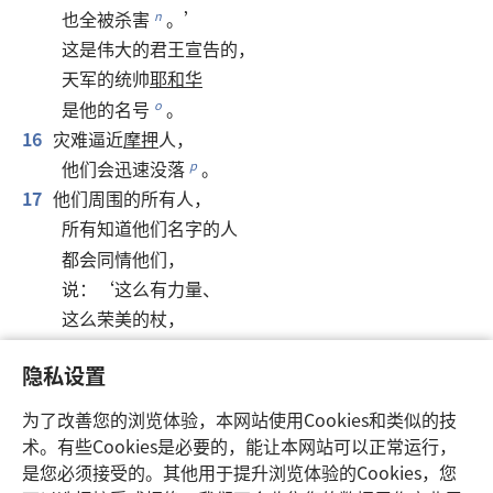
也
全
被
杀害
。’
n
这
是
伟大
的
君王
宣告
的
，
天军
的
统帅
耶和华
是
他
的
名号
。
o
16
灾难
逼近
摩押
人
，
他们
会
迅速
没落
。
p
17
他们
周围
的
所有
人
，
所有
知道
他们
名字
的
人
都
会
同情
他们
，
说
：‘
这么
有
力量
、
这么
荣美
的
杖
，
竟然
被
折
断
了
！’
隐私设置
18
底本
城
的
居民
啊
，
q
放弃
你
荣耀
的
地位
，
为了改善您的浏览体验，本网站使用Cookies和类似的技
坐
着
忍受
干渴
吧
，
*
术。有些Cookies是必要的，能让本网站可以正常运行，
因为
要
毁灭
摩押
的
人
是您必须接受的。其他用于提升浏览体验的Cookies，您