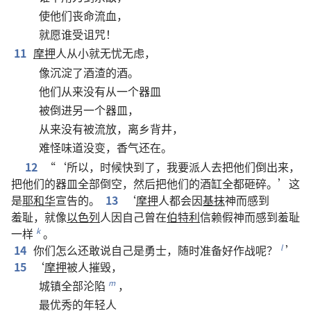
使
他们
丧命
流血
，
就
愿
谁
受
诅咒
！
11
摩押
人
从小
就
无忧无虑
，
像
沉淀
了
酒渣
的
酒
。
他们
从来
没有
从
一
个
器皿
被
倒
进
另
一
个
器皿
，
从来
没有
被
流放
，
离乡背井
，
难怪
味道
没
变
，
香气
还
在
。
12
“‘
所以
，
时候
快
到
了
，
我
要
派
人
去
把
他们
倒
出来
，
把
他们
的
器皿
全部
倒
空
，
然后
把
他们
的
酒缸
全都
砸
碎
。’
这
是
耶和华
宣告
的
。
13
‘
摩押
人
都
会
因
基抹
神
而
感到
羞耻
，
就
像
以色列
人
因
自己
曾
在
伯特利
信赖
假神
而
感到
羞耻
一样
。
k
14
你们
怎么
还
敢
说
自己
是
勇士
，
随时
准备
好
作战
呢
？
’
l
15
‘
摩押
被
人
摧毁
，
城镇
全部
沦陷
，
m
最
优秀
的
年轻人