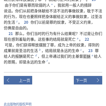
由于
你们
是
有
罪
而
软弱
的
人
，
我
就
用
一般
人
的
措辞
*
说话
。
你们
从前
把
身体
献
给
不洁
不法
的
事
做
奴隶
，
耽
于
不法
的
行为
，
现在
也
要
照样
把
身体
献
给
正义
的
事
做
奴隶
，
过
圣洁
的
生活
。
20
你们
以前
是
罪
的
奴隶
，
不
受
正义
约束
，
z
仿佛
是
自由
的
。
21
那么
，
你们
当时
的
行为
有
什么
结果
呢
？
不过
是
让
你们
现在
感到
羞耻
的
事
。
这些
事
的
结局
就是
死亡
。
22
a
可是
，
你们
获得
释放
摆脱
了
罪
，
成为
上帝
的
奴隶
，
得到
的
成果
就是
圣洁
的
生活
，
结局
就是
永远
的
生命
。
23
罪
b
c
给
人
的
报酬
是
死亡
，
但
上帝
通过
我们
的
主
基督
耶稣
给
人
d
e
的
恩赐
，
却
是
永远
的
生命
。
f
上一页
下一页
此出版物的版权声明