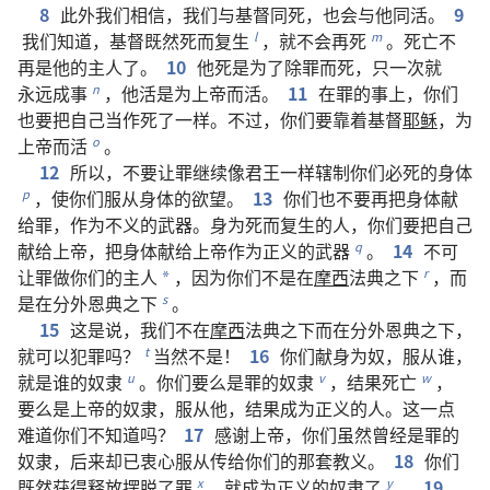
8
此外
我们
相信
，
我们
与
基督
同
死
，
也
会
与
他
同
活
。
9
我们
知道
，
基督
既然
死
而
复生
，
就
不
会
再
死
。
死亡
不
l
m
再
是
他
的
主人
了
。
10
他
死
是
为了
除
罪
而
死
，
只
一
次
就
永远
成事
，
他
活
是
为
上帝
而
活
。
11
在
罪
的
事
上
，
你们
n
也
要
把
自己
当作
死
了
一样
。
不过
，
你们
要
靠
着
基督
耶稣
，
为
上帝
而
活
。
o
12
所以
，
不要
让
罪
继续
像
君王
一样
辖制
你们
必
死
的
身体
，
使
你们
服从
身体
的
欲望
。
13
你们
也
不要
再
把
身体
献
p
给
罪
，
作为
不义
的
武器
。
身
为
死
而
复生
的
人
，
你们
要
把
自己
献
给
上帝
，
把
身体
献
给
上帝
作为
正义
的
武器
。
14
不可
q
让
罪
做
你们
的
主人
，
因为
你们
不
是
在
摩西
法典
之
下
，
而
r
*
是
在
分外
恩典
之
下
。
s
15
这
是
说
，
我们
不在
摩西
法典
之
下
而
在
分外
恩典
之
下
，
就
可以
犯罪
吗
？
当然
不
是
！
16
你们
献身
为
奴
，
服从
谁
，
t
就是
谁
的
奴隶
。
你们
要么
是
罪
的
奴隶
，
结果
死亡
，
u
v
w
要么
是
上帝
的
奴隶
，
服从
他
，
结果
成为
正义
的
人
。
这
一
点
难道
你们
不
知道
吗
？
17
感谢
上帝
，
你们
虽然
曾经
是
罪
的
奴隶
，
后来
却
已
衷心
服从
传
给
你们
的
那
套
教义
。
18
你们
既然
获得
释放
摆脱
了
罪
，
就
成为
正义
的
奴隶
了
。
19
x
y