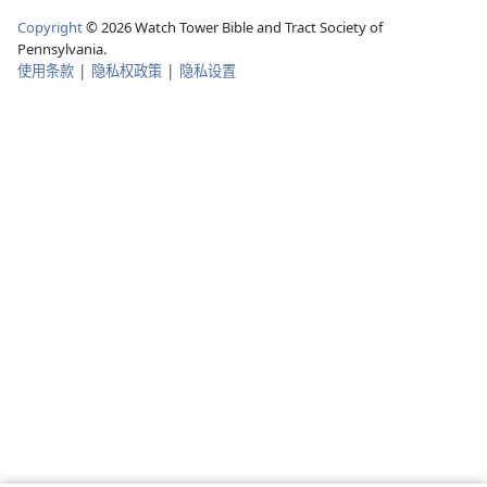
Copyright
©
2026
Watch Tower Bible and Tract Society of
Pennsylvania.
使用条款
|
隐私权政策
|
隐私设置