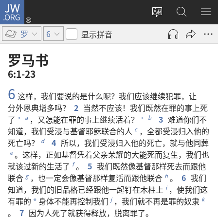
JW.ORG
登
录
更
搜
显
（打
改
索
示
罗
6
显示拼音
开
网
JW.ORG
菜
新
站
单
罗马书
窗
语
6:1-23
口）
言
6
这样
，
我们
要
说
的
是
什么
呢
？
我们
应该
继续
犯罪
，
让
分外
恩典
增多
吗
？
2
当然
不
应该
！
我们
既然
在
罪
的
事
上
死
了
，
又
怎
能
在
罪
的
事
上
继续
活
着
？
3
难道
你们
不
a
b
*
*
知道
，
我们
受浸
与
基督
耶稣
联合
的
人
，
全都
受浸
归
入
他
的
c
死亡
吗
？
4
所以
，
我们
受浸
归
入
他
的
死亡
，
就
与
他
同
葬
d
。
这样
，
正如
基督
凭
着
父亲
荣耀
的
大能
死
而
复生
，
我们
也
e
就
该
过
新
的
生活
了
。
5
我们
既然
像
基督
那样
死
去
而
跟
他
f
联合
，
也
一定
会
像
基督
那样
复活
而
跟
他
联合
。
6
我们
g
h
知道
，
我们
的
旧品格
已经
跟
他
一起
钉
在
木柱
上
，
使
我们
这
i
有
罪
的
身体
不
能
再
控制
我们
，
我们
就
不
再
是
罪
的
奴隶
j
k
*
。
7
因为
人
死
了
就
获得
释放
，
脱离
罪
了
。