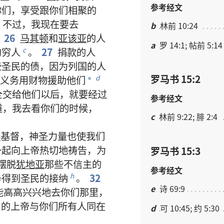
参考经文
你们
，
享受
跟
你们
相
聚
的
不过
，
我
现在
要
去
b
林前 10:24
26
马其顿
和
亚该亚
的
人
a
罗 14:1; 帖前 5:14
的
穷人
。
27
捐款
的
人
c
些
圣民
的
债
，
因为
列国
的
人
罗马书 15:2
义务
用
财物
援助
他们
d
*
全
交
给
他们
以后
，
就
要
经过
参考经文
道
，
我
去
看
你们
的
时候
，
c
林前 9:22; 腓 2:4
稣
基督
，
神圣力量
也
使
我们
一起
向
上帝
热切
地
祷告
，
为
罗马书 15:3
摆脱
犹地亚
那些
不
信
主
的
参考经文
务
得到
圣民
的
接纳
。
32
h
e
诗 69:9
能
高高兴兴
地
去
你们
那里
，
的
上帝
与
你们
所有
人
同
在
d
可 10:45; 约 5:30