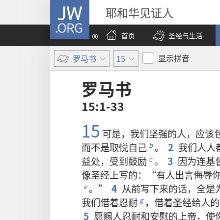
JW.ORG
耶和华见证人
首页
圣经与生活
显示拼音
罗马书
15
罗马书
15:1-33
15
可是
，
我们
坚强
的
人
，
应该
而
不
是
取悦
自己
。
2
我们
人人
b
益处
，
受
到
鼓励
。
3
因为
连
基
c
像
圣经
上
写
的
：“
有
人
出言
侮辱
。”
4
从前
写
下来
的
话
，
全
是
e
我们
借
着
忍耐
，
借
着
圣经
给
人
的
g
5
愿
赐
人
忍耐
和
安慰
的
上帝
，
使