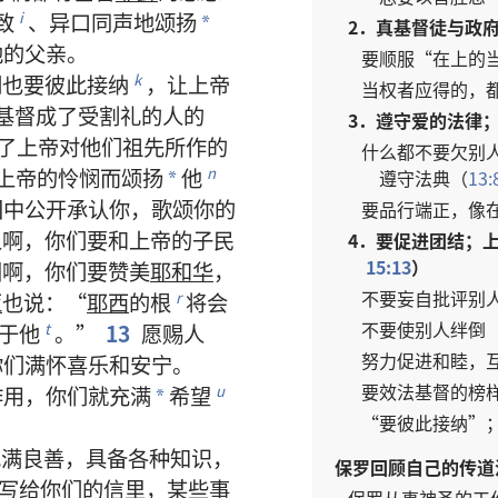
致
、
异口同声
地
颂扬
i
*
2．
真
基督徒
与
政
他
的
父亲
。
要
顺服
“
在
上
的
们
也
要
彼此
接纳
，
让
上帝
k
当权者
应
得
的
，
基督
成
了
受
割礼
的
人
的
3．
遵守
爱
的
法律
了
上帝
对
他们
祖先
所
作
的
什么
都
不要
欠
别
上帝
的
怜悯
而
颂扬
他
n
遵守
法典
（
13:
*
国
中
公开
承认
你
，
歌颂
你
的
要
品行
端正
，
像
人
啊
，
你们
要
和
上帝
的
子民
4．
要
促进
团结
；
15:13
）
国
啊
，
你们
要
赞美
耶和华
，
不要
妄
自
批评
别
亚
也
说
：“
耶西
的
根
将
会
r
不要
使
别人
绊
倒
于
他
。”
13
愿
赐
人
t
努力
促进
和睦
，
你们
满怀
喜乐
和
安宁
。
要
效法
基督
的
榜
作用
，
你们
就
充满
希望
u
*
“
要
彼此
接纳
”
充满
良善
，
具备
各
种
知识
，
保罗
回顾
自己
的
传道
写
给
你们
的
信
里
，
某
些
事