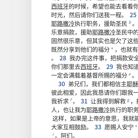
西班牙
的
时候
，
希望
也
能
去
看看
时光
，
然后
请
你们
送
我
一
程
。
25
耶路撒冷
执行
职务
，
援助
圣民
。
b
乐意
捐款
，
援助
耶路撒冷
圣民
中
固然
很
乐意
，
但
其实
也
是
欠
了
这
既然
分享
到
他们
的
福分
，
也
就
有
*
。
28
我
办
完
这
件
事
，
把
捐款
安
你们
那里
去
西班牙
。
29
我
也
知
一定
会
满载
着
基督
所
赐
的
福分
。
e
30
弟兄们
，
我们
都
相信
主
耶
彼此相爱
，
因此
我
恳请
你们
跟
我
我
祈求
，
31
让
我
得到
解救
，
f
g
人
，
也
让
我
为
耶路撒冷
执行
的
职
这样
，
如果
是
上帝
的
意思
，
我
就
大家
互相
鼓励
。
33
愿
赐
人
安宁
*
。
阿们
。
i