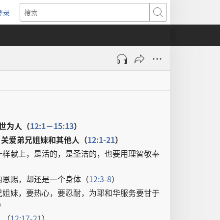
登录
（打
搜
开
索
新
窗
口）
世
为人
（
12:1－15:13
）
；
关爱
弟兄
姐妹
和
其他
人
（
12:1-21
）
一样
献
上
，
是
活
的
，
是
圣洁
的
，
也
要
用
理智
敬奉
）
的
恩赐
，
却
还是
一
个
身体
（
12:3-8
）
兄
姐妹
，
要
热心
，
要
忍耐
，
为
耶和华
服务
要
甘于
）
”（
12:17-21
）