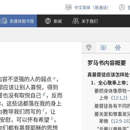
中文简体（普通话）
选
择
多媒体图书馆
新闻
关于我们
语
言
罗马书
内容
概要
真
基督徒
应该
怎样
处
包容
不
坚强
的
人
的
弱点
，
a
1．
全心
敬奉
上帝
都
应该
让
别人
喜悦
，
得到
要
把
身体
像
祭牲
督
也
没有
取悦
自己
，
反而
d
上帝
（
12:1,2
你
，
这些
话
都
落
在
我
的
身上
基督徒
各
有
不
同
为
教导
我们
而
写
的
，
让
f
要
关爱
和
尊重
弟
安慰
，
可以
怀
有
希望
。
h
卑微
（
12:9-16
你们
都
有
基督
耶稣
的
思想
“
总
要
以
善
胜
恶