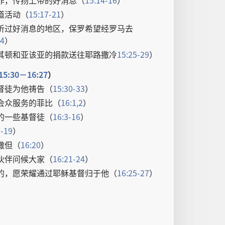
作
，
传扬
上帝
的
好消息
（
15:14-16
）
道
活动
（
15:17-21
）
听
过
好消息
的
地区
，
保罗
希望
经
罗马
去
24
）
其顿
和
亚该亚
的
捐款
送
往
耶路撒冷
15:25-29
）
15:30－16:27
）
督徒
为
他
祷告
（
15:30-33
）
会众
服务
的
菲比
（
16:1,2
）
的
一些
基督徒
（
16:3-16
）
7-19
）
撒但
（
16:20
）
伙伴
问候
大家
（
16:21-24
）
的
，
愿
荣耀
通过
耶稣
基督
归于
他
（
16:25-27
）