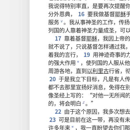
我
说
得
特别
率直
，
是
要
再次
提醒
分外
恩典
，
16
要
我
做
基督
耶稣
服务
。
我
从事
神圣
的
工作
，
传扬
v
列国
的
人
靠
着
神圣力量
成圣
，
可
17
靠
着
基督
耶稣
，
我
因
上帝
就
不
说
了
，
只
说
基督
怎样
通过
我
着
我
的
言行
，
19
用
神迹
奇事
的
的
强大
作用
，
使
列国
的
人
服从
他
*
周游
各
地
，
直到
以利里古
行省
，
20
于是
我
立
下
目标
，
凡是
有
人
都
不
去
那里
宣扬
好消息
，
免得
在
像
圣经
上
写
的
：“
对
他
一无所闻
的
，
将
会
明白
。”
z
22
由于
这个
原因
，
我
多
次
想
23
可是
目前
在
这
一带
，
再
没有
许多
年
来
，
我
一直
盼望
去
你们
那
*