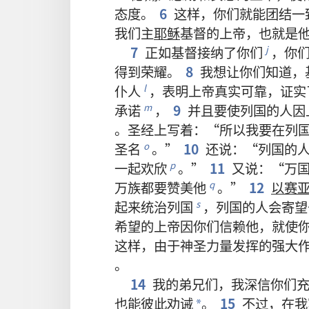
态度
。
6
这样
，
你们
就
能
团结
一
我们
主
耶稣
基督
的
上帝
，
也
就是
7
正如
基督
接纳
了
你们
，
你
j
得到
荣耀
。
8
我
想
让
你们
知道
，
仆人
，
表明
上帝
真实
可靠
，
证实
l
承诺
，
9
并且
要
使
列国
的
人
因
m
。
圣经
上
写
着
：“
所以
我
要
在
列
圣名
。”
10
还
说
：“
列国
的
o
一起
欢欣
。”
11
又
说
：“
万
p
万族
都
要
赞美
他
。”
12
以赛
q
起来
统治
列国
，
列国
的
人
会
寄望
s
希望
的
上帝
因
你们
信赖
他
，
就
使
这样
，
由于
神圣力量
发挥
的
强大
。
14
我
的
弟兄们
，
我
深信
你们
也
能
彼此
劝诫
。
15
不过
，
在
我
*