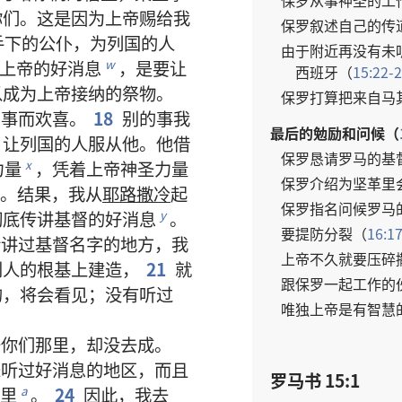
保罗
从事
神圣
的
工
你们
。
这
是
因为
上帝
赐
给
我
保罗
叙述
自己
的
传
手下
的
公仆
，
为
列国
的
人
由于
附近
再
没有
未
上帝
的
好消息
，
是
要
让
w
西班牙
（
15:22-
以
成为
上帝
接纳
的
祭物
。
保罗
打算
把
来自
马
的
事
而
欢喜
。
18
别
的
事
我
最后
的
勉励
和
问候
（
，
让
列国
的
人
服从
他
。
他
借
保罗
恳请
罗马
的
基
力量
，
凭
着
上帝
神圣力量
x
保罗
介绍
为
坚革里
。
结果
，
我
从
耶路撒冷
起
保罗
指名
问候
罗马
彻底
传讲
基督
的
好消息
。
y
要
提防
分裂
（
16:1
传讲
过
基督
名字
的
地方
，
我
上帝
不久
就
要
压
碎
别人
的
根基
上
建造
，
21
就
跟
保罗
一起
工作
的
的
，
将
会
看见
；
没有
听
过
唯独
上帝
是
有
智慧
去
你们
那里
，
却
没
去
成
。
未
听
过
好消息
的
地区
，
而且
罗马书 15:1
里
。
24
因此
，
我
去
a