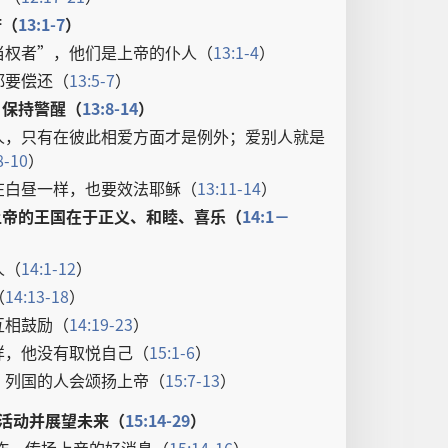
府
（
13:1-7
）
当权者
”，
他们
是
上帝
的
仆人
（
13:1-4
）
都
要
偿还
（
13:5-7
）
；
保持
警醒
（
13:8-14
）
人
，
只有
在
彼此相爱
方面
才
是
例外
；
爱
别人
就是
8-10
）
在
白昼
一样
，
也
要
效法
耶稣
（
13:11-14
）
上帝
的
王国
在于
正义
、
和睦
、
喜乐
（
14:1－
人
（
14:1-12
）
（
14:13-18
）
互相
鼓励
（
14:19-23
）
样
，
他
没有
取悦
自己
（
15:1-6
）
；
列国
的
人
会
颂扬
上帝
（
15:7-13
）
活动
并
展望
未来
（
15:14-29
）