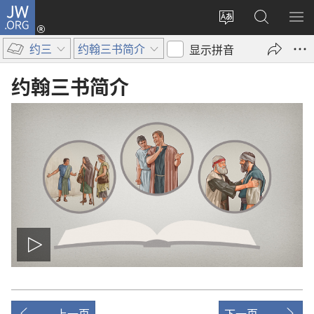
JW.ORG
登
录
更
搜
显
（打
改
索
示
约三
约翰三书简介
显示拼音
开
网
JW.ORG
菜
新
站
单
约翰三书
简介
窗
语
口）
言
播
放
上一页
下一页