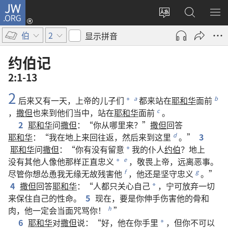
JW.ORG
登
录
更
搜
显
（打
改
索
示
伯
2
显示拼音
开
网
JW.ORG
菜
新
站
单
约伯记
窗
语
2:1-13
口）
言
2
后来
又
有
一
天
，
上帝
的
儿子们
都
来
站
在
耶和华
面前
a
b
*
，
撒但
也
来
到
他们
当中
，
站
在
耶和华
面前
。
c
2
耶和华
问
撒但
：“
你
从
哪里
来
？”
撒但
回答
耶和华
：“
我
在
地
上
来回
往返
，
然后
来
到
这里
。”
3
d
耶和华
问
撒但
：“
你
有
没
有
留意
我
的
仆人
约伯
？
地
上
*
没有
其他
人
像
他
那样
正直
忠义
，
敬畏
上帝
，
远
离
恶事
。
e
*
尽管
你
想
怂恿
我
无缘无故
残害
他
，
他
还是
坚守
忠义
。”
f
g
4
撒但
回答
耶和华
：“
人
都
只
关心
自己
，
宁可
放弃
一切
*
来
保
住
自己
的
性命
。
5
现在
，
要是
你
伸手
伤害
他
的
骨
和
肉
，
他
一定
会
当面
咒骂
你
！
”
h
6
耶和华
对
撒但
说
：“
好
，
他
在
你
手
里
，
但
你
不
可以
*