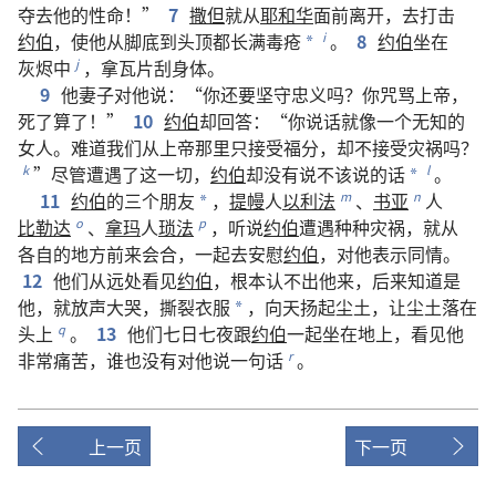
夺
去
他
的
性命
！”
7
撒但
就
从
耶和华
面前
离开
，
去
打击
约伯
，
使
他
从
脚底
到
头顶
都
长
满
毒疮
。
8
约伯
坐
在
i
*
灰烬
中
，
拿
瓦片
刮
身体
。
j
9
他
妻子
对
他
说
：“
你
还
要
坚守
忠义
吗
？
你
咒骂
上帝
，
死
了
算了
！”
10
约伯
却
回答
：“
你
说话
就
像
一
个
无知
的
女人
。
难道
我们
从
上帝
那里
只
接受
福分
，
却
不
接受
灾祸
吗
？
”
尽管
遭遇
了
这
一切
，
约伯
却
没有
说
不
该
说
的
话
。
k
l
*
11
约伯
的
三
个
朋友
，
提幔
人
以利法
、
书亚
人
m
n
*
比勒达
、
拿玛
人
琐法
，
听说
约伯
遭遇
种种
灾祸
，
就
从
o
p
各自
的
地方
前
来
会合
，
一起
去
安慰
约伯
，
对
他
表示
同情
。
12
他们
从
远处
看见
约伯
，
根本
认
不
出
他
来
，
后来
知道
是
他
，
就
放声
大
哭
，
撕裂
衣服
，
向
天
扬
起
尘土
，
让
尘土
落
在
*
头
上
。
13
他们
七
日
七
夜
跟
约伯
一起
坐
在
地
上
，
看见
他
q
非常
痛苦
，
谁
也
没有
对
他
说
一
句
话
。
r
上一页
下一页