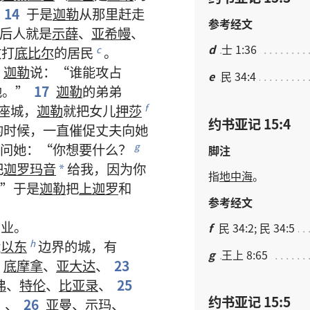
14
于是
迦勒
从
那里
赶
走
参考经文
后人
就是
示薛
、
亚希幔
、
d
士 1:36
攻打
底比尔
的
居民
。
c
迦勒
说
：“
谁
能
攻占
e
民 34:4
他
。”
17
迦勒
的
弟弟
座
城
，
迦勒
就
把
女儿
押莎
f
约书亚记 15:4
的
时候
，
一直
催促
丈夫
向
她
问
她
：“
你
想
要
什么
？
g
脚注
把
迦罗玛音
给
我
，
因为
你
*
指
地中海
。
”
于是
迦勒
把
上迦罗
和
参考经文
产业
。
f
民 34:2; 民 34:5
近
以东
边界
的
城
，
有
h
g
王上 8:65
、
底摩拿
、
亚大达
、
23
弗
、
特伦
、
比亚录
、
25
约书亚记 15:5
）、
26
亚曼
、
示玛
、