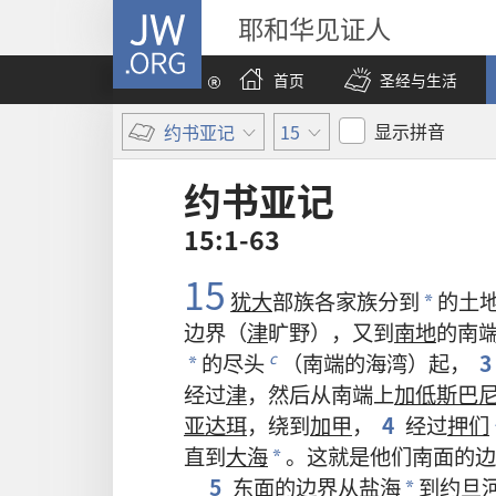
JW.ORG
耶和华见证人
首页
圣经与生活
显示拼音
约书亚记
15
约书亚记
15:1-63
15
犹大
部族
各
家族
分
到
的
土
*
边界
（
津
旷野
），
又
到
南地
的
南
的
尽头
（
南端
的
海湾
）
起
，
3
c
*
经过
津
，
然后
从
南端
上
加低斯巴
亚达珥
，
绕
到
加甲
，
4
经过
押们
直到
大海
。
这
就是
他们
南面
的
边
*
5
东面
的
边界
从
盐海
到
约旦
*