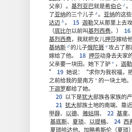
父亲
）。
基烈亚巴
就是
希伯仑
。
z
了
亚纳
的
三
个
儿子
。
亚纳
的
这些
a
达迈
。
15
迦勒
又
从
那里
上去
b
（
底比尔
以前
叫
基烈西费
。）
16
基烈西费
，
我
就
把
女儿
押莎
嫁
给
基纳斯
的
儿子
俄陀聂
攻占
了
那
d
e
嫁
给
了
他
。
18
押莎
动身
去
夫家
父亲
要
一
块
田
。
她
下
了
驴
，
迦勒
*
”
19
她
说
：“
求
你
为
我
祝福
，
之前
给
我
的
是
南方
的
一
块
土地
。
*
下迦罗
都
给
了
她
。
20
以下
是
犹大
部族
各
家族
的
21
犹大
部族
土地
的
南端
、
靠
甲薛
、
以德
、
雅姑珥
、
22
基拿
基底斯
、
夏琐
、
以提楠
、
24
西
夏琐哈达他
、
加略希斯伦
（
夏琐