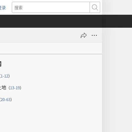
登录
（打
搜
开
索
新
窗
口）
纲
（
1-12
）
土地
（
13-19
）
（
20-63
）