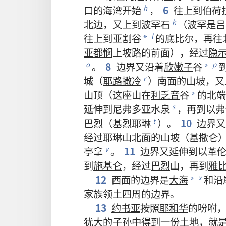
口
的
海湾
开始
，
6
往
上
到
伯荷
h
北边
，
又
上
到
波罕
石
（
波罕
是
吕
k
往
上
到
亚割
谷
的
底比尔
，
再
往
l
*
亚都悯
上坡路
的
前面
），
经过
隐
。
8
边界
又
沿
着
欣嫩子
谷
o
p
*
城
（
耶路撒冷
）
南面
的
山坡
，
又
r
山顶
（
这
座
山
在
利乏音
谷
的
北端
*
延伸
到
尼弗多亚
水泉
，
再
到
以弗
s
巴烈
（
基烈耶琳
）。
10
边界
又
t
经过
耶琳
山
北面
的
山坡
（
基撒仑
亭拿
。
11
边界
又
延伸
到
以革
v
到
施基仑
，
经过
巴烈
山
，
再
到
雅
12
西面
的
边界
是
大海
和
沿
x
*
家族
领土
四周
的
边界
。
13
约书亚
按照
耶和华
的
吩咐
犹大
的
子孙
中
得到
一
份
土地
，
就