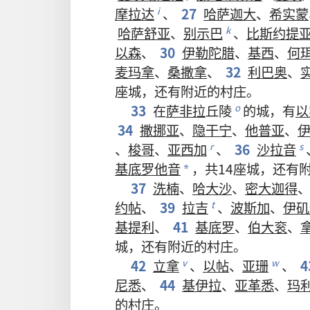
摩拉达
、
27
哈萨迦大
、
希实蒙
i
哈萨舒亚
、
别示巴
、
比斯约提
k
以森
、
30
伊勒陀腊
、
基西
、
何
麦玛拿
、
桑撒拿
、
32
利巴奥
、
座
城
，
还
有
附近
的
村庄
。
33
在
萨非拉
丘陵
的
城
，
有
以
o
34
撒挪亚
、
隐干宁
、
他普亚
、
、
梭哥
、
亚西加
、
36
沙拉音
r
s
基底罗他音
，
共
14
座
城
，
还
有
*
37
洗楠
、
哈大沙
、
密大迦得
约帖
、
39
拉吉
、
波斯加
、
伊矶
t
基提利
、
41
基底罗
、
伯大衮
、
城
，
还
有
附近
的
村庄
。
42
立拿
、
以帖
、
亚珊
、
4
v
w
尼悉
、
44
基伊拉
、
亚革悉
、
玛
的
村庄
。