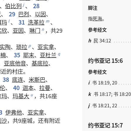
、
伯比列
、
28
j
脚注
亚
、
29
巴烈
、
以因
、
指
死海
。
珥玛
、
31
洗革拉
、
l
m
参考经文
实欣
、
亚因
、
琳门
，
共
29
n
h
民 34:12
实陶
、
琐拉
、
亚实拿
、
p
伊楠
、
35
耶末
、
亚杜兰
q
约书亚记 15:6
、
亚底他音
、
基底拉
、
附近
的
村庄
。
参考经文
、
38
底连
、
米斯巴
、
i
书 18:19, 20
伦
、
40
迦本
、
拉曼
、
k
书 18:17; 书 18:20
拿玛
、
玛基大
，
共
16
座
u
j
书 18:21, 22
3
伊弗他
、
亚实拿
、
利沙
，
共
9
座
城
，
还
有
附近
约书亚记 15:7