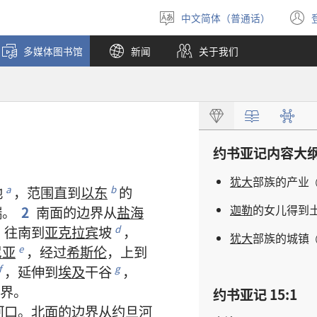
中文简体（普通话）
选
择
多媒体图书馆
新闻
关于我们
语
言
约书亚记
内容
大
犹大
部族
的
产业
地
，
范围
直到
以东
的
a
b
迦勒
的
女儿
得到
端
。
2
南面
的
边界
从
盐海
往
南
到
亚克拉宾
坡
，
d
犹大
部族
的
城镇
尼亚
，
经过
希斯伦
，
上
到
e
，
延伸
到
埃及
干谷
，
f
g
界
。
约书亚记 15:1
河
口
。
北面
的
边界
从
约旦
河