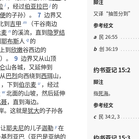
脚注
拉
，
经过
伯亚拉巴
的
i
j
又
译
“
抽签
分
到
”
便
的
子孙
）。
7
边界
又
北
到
吉甲
（
干谷
南边
m
参考经文
示麦
的
溪流
，
直到
隐罗结
n
a
民 26:55
到
耶布斯
人
的
q
b
创 36:19
上
到
欣嫩
谷
西边
的
）。
9
边界
又
从
山顶
仑
山
各
城
，
又
延伸
到
约书亚记 15:2
从
巴烈
向
西
绕
到
西珥
山
，
脚注
），
下
到
伯示麦
，
经过
u
伦
北面
的
山坡
，
然后
延伸
w
指
死海
。
比聂
，
直到
海
边
。
参考经文
岸
。
这
就是
犹大
的
子孙
各
c
民 34:2, 3
，
让
耶夫尼
的
儿子
迦勒
在
y
是
基烈亚巴
（
亚巴
是
亚纳
的
约书亚记 15:3