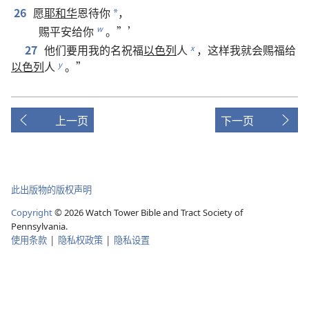
26
愿
耶和华
恩待
你
，
*
赐
平安
给
你
。”’
w
27
他们
要
用
我
的
名
祝福
以色列
人
，
这样
我
就
会
赐
福
给
x
以色列
人
。”
y
上一页
下一页
此出版物的版权声明
Copyright
©
2026
Watch Tower Bible and Tract Society of
Pennsylvania.
使用条款
|
隐私权政策
|
隐私设置