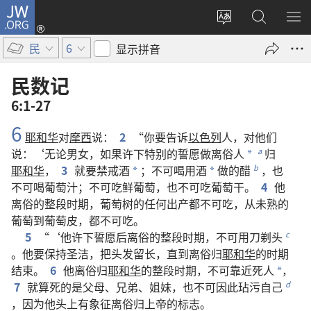
JW.ORG
登
录
更
搜
显
（打
改
索
示
民
6
显示拼音
开
网
JW.ORG
菜
新
站
单
民数记
窗
语
6:1-27
口）
言
6
耶和华
对
摩西
说
：
2
“
你
要
告诉
以色列
人
，
对
他们
说
：‘
无论
男女
，
如果
许
下
特别
的
誓愿
做
离俗人
归
a
*
耶和华
，
3
就
要
禁戒
酒
；
不可
喝
用
酒
做
的
醋
，
也
b
*
*
不可
喝
葡萄汁
；
不可
吃
鲜
葡萄
，
也
不可
吃
葡萄干
。
4
他
离俗
的
整
段
时期
，
葡萄树
的
任何
出产
都
不可
吃
，
从
未
熟
的
葡萄
到
葡萄
皮
，
都
不可
吃
。
5
“‘
他
许
下
誓愿
后
离俗
的
整
段
时期
，
不可
用
刀
剃头
c
。
他
要
保持
圣洁
，
把
头发
留
长
，
直到
离俗
归
耶和华
的
时期
结束
。
6
他
离俗
归
耶和华
的
整
段
时期
，
不可
靠近
死人
，
*
7
就算
死
的
是
父母
、
兄弟
、
姐妹
，
也
不可
因此
玷污
自己
d
，
因为
他
头
上
有
象征
离俗
归
上帝
的
标志
。