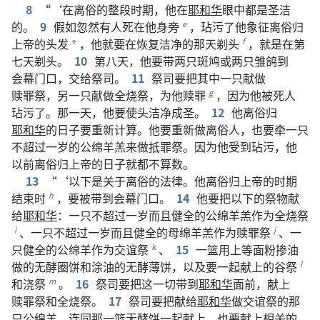
8
“‘
在
离俗
的
整
段
时期
，
他
在
耶和华
眼
中
都
是
圣洁
的
。
9
假如
忽然
有
人
死
在
他
身
旁
，
玷污
了
他
象征
离俗
归
e
上帝
的
头发
，
他
就
要
在
恢复
洁净
的
那
天
剃头
，
就是
在
第
f
*
七
天
剃头
。
10
第
八
天
，
他
要
带
两
只
斑鸠
或
两
只
雏鸽
到
会幕
门口
，
交
给
祭司
。
11
祭司
要
把
其中
一
只
献
做
赎罪祭
，
另
一
只
献
做
全烧祭
，
为
他
赎罪
，
因为
他
被
死人
g
玷污
了
。
那
一
天
，
他
要
使
头
洁净
成圣
。
12
他
离俗
归
耶和华
的
日子
要
重新
计算
。
他
要
重新
做
离俗人
，
也
要
牵
一
只
不
超过
一
岁
的
公
绵羊羔
来
做
抵罪祭
。
因为
他
受
到
玷污
，
他
以前
离俗
归
上帝
的
日子
就
都
不
算数
。
13
“‘
以下
是
关于
离俗
的
法律
。
他
离俗
归
上帝
的
时期
结束
时
，
要
被
带
到
会幕
门口
。
14
他
要
把
以下
的
祭物
献
h
给
耶和华
：
一
只
不
超过
一
岁
而且
健全
的
公
绵羊羔
作为
全烧祭
、
一
只
不
超过
一
岁
而且
健全
的
母
绵羊羔
作为
赎罪祭
、
一
i
j
只
健全
的
公
绵羊
作为
交谊祭
、
15
一
篮
用
上等
面粉
掺
油
k
做
的
无
酵
圈饼
和
涂
油
的
无
酵
薄饼
，
以及
要
一起
献
上
的
谷祭
l
和
浇祭
。
16
祭司
要
把
这
一切
带
到
耶和华
面前
，
献
上
m
赎罪祭
和
全烧祭
。
17
祭司
要
把
献
给
耶和华
做
交谊祭
的
那
只
公
绵羊
，
连同
那
一
篮
无酵饼
一起
献
上
，
也
要
献
上
相关
的