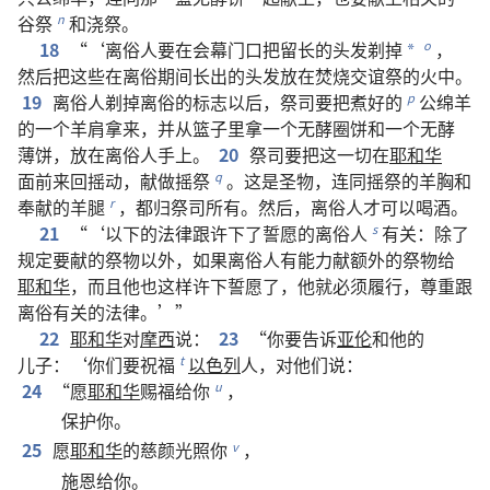
谷祭
和
浇祭
。
n
18
“‘
离俗人
要
在
会幕
门口
把
留
长
的
头发
剃
掉
，
o
*
然后
把
这些
在
离俗
期间
长
出
的
头发
放
在
焚烧
交谊祭
的
火
中
。
19
离俗人
剃
掉
离俗
的
标志
以后
，
祭司
要
把
煮
好
的
公
绵羊
p
的
一
个
羊
肩
拿
来
，
并
从
篮子
里
拿
一
个
无
酵
圈饼
和
一
个
无
酵
薄饼
，
放
在
离俗人
手
上
。
20
祭司
要
把
这
一切
在
耶和华
面前
来回
摇动
，
献
做
摇祭
。
这
是
圣物
，
连同
摇祭
的
羊
胸
和
q
奉献
的
羊
腿
，
都
归
祭司
所有
。
然后
，
离俗人
才
可以
喝
酒
。
r
21
“‘
以下
的
法律
跟
许
下
了
誓愿
的
离俗人
有关
：
除了
s
规定
要
献
的
祭物
以外
，
如果
离俗人
有
能力
献
额外
的
祭物
给
耶和华
，
而且
他
也
这样
许
下
誓愿
了
，
他
就
必须
履行
，
尊重
跟
离俗
有关
的
法律
。’”
22
耶和华
对
摩西
说
：
23
“
你
要
告诉
亚伦
和
他
的
儿子
：‘
你们
要
祝福
以色列
人
，
对
他们
说
：
t
24
“
愿
耶和华
赐
福
给
你
，
u
保护
你
。
25
愿
耶和华
的
慈颜
光照
你
，
v
施
恩
给
你
。