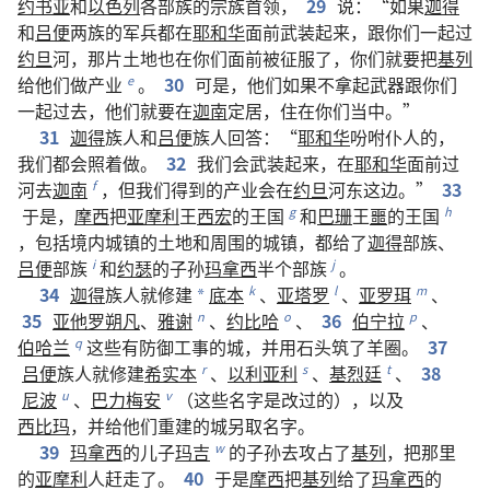
约书亚
和
以色列
各
部族
的
宗族
首领
，
29
说
：“
如果
迦得
和
吕便
两
族
的
军兵
都
在
耶和华
面前
武装
起来
，
跟
你们
一起
过
约旦
河
，
那
片
土地
也
在
你们
面前
被
征服
了
，
你们
就
要
把
基列
给
他们
做
产业
。
30
可是
，
他们
如果
不
拿
起
武器
跟
你们
e
一起
过去
，
他们
就
要
在
迦南
定居
，
住
在
你们
当中
。”
31
迦得
族人
和
吕便
族人
回答
：“
耶和华
吩咐
仆人
的
，
我们
都
会
照
着
做
。
32
我们
会
武装
起来
，
在
耶和华
面前
过
河
去
迦南
，
但
我们
得到
的
产业
会
在
约旦
河
东
这
边
。”
33
f
于是
，
摩西
把
亚摩利
王
西宏
的
王国
和
巴珊
王
噩
的
王国
g
h
，
包括
境
内
城镇
的
土地
和
周围
的
城镇
，
都
给
了
迦得
部族
、
吕便
部族
和
约瑟
的
子孙
玛拿西
半
个
部族
。
i
j
34
迦得
族人
就
修建
底本
、
亚塔罗
、
亚罗珥
、
k
l
m
*
35
亚他罗朔凡
、
雅谢
、
约比哈
、
36
伯宁拉
、
n
o
p
伯哈兰
这些
有
防御
工事
的
城
，
并
用
石头
筑
了
羊圈
。
37
q
吕便
族人
就
修建
希实本
、
以利亚利
、
基烈廷
、
38
r
s
t
尼波
、
巴力梅安
（
这些
名字
是
改
过
的
），
以及
u
v
西比玛
，
并
给
他们
重建
的
城
另
取
名字
。
39
玛拿西
的
儿子
玛吉
的
子孙
去
攻占
了
基列
，
把
那里
w
的
亚摩利
人
赶走
了
。
40
于是
摩西
把
基列
给
了
玛拿西
的