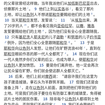
的
父辈
就
曾经
这样
做
。
当年
我
派
他们
从
加低斯巴尼亚
出去
，
侦察
那
片
土地
。
9
他们
上
到
以实各
谷
，
看见
了
那
片
i
j
土地
，
却
让
以色列
人
不
想
进
耶和华
要
赐
给
他们
的
土地
。
k
10
当天
耶和华
发怒
，
发誓
说
：
11
‘
从
埃及
出来
、
满
l
了
20
岁
的
人
，
都
不
会
看见
我
向
亚伯拉罕
、
以撒
、
雅各
m
发誓
要
赐
给
他们
的
土地
，
因为
他们
没有
全心全意
跟随
我
，
n
12
只有
基尼洗
人
耶夫尼
的
儿子
迦勒
和
努恩
的
儿子
约书亚
o
例外
，
因为
他们
全心全意
跟随
耶和华
。’
13
于是
p
q
耶和华
向
以色列
人
发怒
，
让
他们
在
旷野
流浪
40
年
，
直到
在
r
耶和华
眼前
作恶
的
那
一
代
人
全都
死
了
。
14
现在
你们
这
s
一
代
人
竟然
步
你们
父辈
的
后尘
，
也
成为
罪人
，
使
耶和华
对
以色列
人
更加
愤怒
。
15
要是
你们
离弃
他
，
他
一定
会
再次
让
民众
留
在
旷野
，
你们
就
会
使
这
群
人
全都
灭亡
。”
16
后来
，
他们
上
前
对
摩西
说
：“
请
容许
我们
在
这里
为
孩子
建造
城镇
，
拿
石头
为
羊群
筑
羊圈
。
17
但
我们
还是
会
准备
上阵
，
走
在
以色列
人
前面
，
直到
把
他们
带
到
他们
的
t
土地
。
可是
我们
的
孩子
要
住
在
有
防御
工事
的
城镇
里
，
免得
被
这
片
土地
的
居民
伤害
。
18
除非
每
个
以色列
人
都
得到
土地
作为
产业
，
否则
我们
不
会
回家
。
19
我们
不
会
跟
他们
u