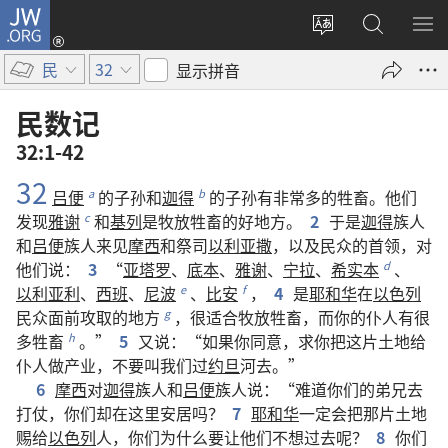
JW.ORG
登
录
更
搜
显
（打
改
索
示
民
32
显示拼音
开
网
JW.ORG
菜
新
站
单
民数记
窗
语
32:1-42
口）
言
32
吕便
的
子孙
和
迦得
的
子孙
有
非常
多
的
牲畜
。
他们
a
b
发现
雅谢
和
基列
是
牧放
牲畜
的
好
地方
。
2
于是
迦得
族人
c
和
吕便
族人
来
见
摩西
和
祭司
以利亚撒
，
以及
民众
的
首领
，
对
他们
说
：
3
“
亚塔罗
、
底本
、
雅谢
、
宁拉
、
希实本
、
d
以利亚利
、
西班
、
尼波
、
比安
，
4
是
耶和华
在
以色列
e
f
民众
面前
攻取
的
地方
，
很
适合
牧放
牲畜
，
而
你
的
仆人
有
很
g
多
牲畜
。”
5
又
说
：“
如果
你
同意
，
求
你
把
这
片
土地
给
h
仆人
做
产业
，
不要
叫
我们
过
约旦
河
去
。”
6
摩西
对
迦得
族人
和
吕便
族人
说
：“
难道
你们
的
弟兄
去
打仗
，
你们
却
在
这里
安居
吗
？
7
耶和华
一定
会
把
那
片
土地
赐
给
以色列
人
，
你们
为什么
要
让
他们
不
想
过去
呢
？
8
你们