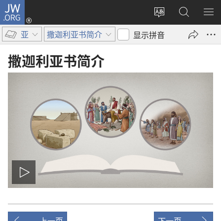
JW.ORG
登
录
更
搜
显
（打
改
索
示
亚
撒迦利亚书简介
显示拼音
开
网
JW.ORG
菜
新
站
单
撒迦利亚书
简介
窗
语
口）
言
播
放
上一页
下一页