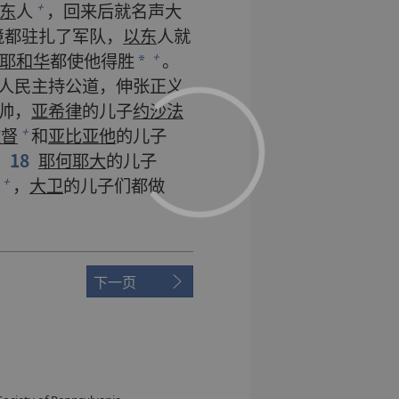
东
人
，
回来
后
就
名声
大
+
境
都
驻扎
了
军队
，
以东
人
就
耶和华
都
使
他
得胜
。
+
*
人民
主持
公道
，
伸张
正义
帅
，
亚希律
的
儿子
约沙法
撒督
和
亚比亚他
的
儿子
+
，
18
耶何耶大
的
儿子
，
大卫
的
儿子们
都
做
+
下一页