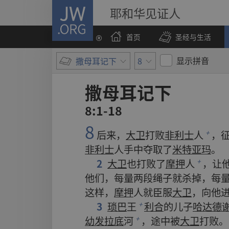
JW.ORG
耶和华见证人
首页
圣经与生活
显示拼音
撒母耳记下
8
撒母耳记下
8:1-18
8
后来
，
大卫
打败
非利士
人
，
+
非利士
人
手
中
夺取
了
米特亚玛
。
2
大卫
也
打败
了
摩押
人
，
让
+
他们
，
每
量
两
段
绳子
就
杀
掉
，
每
这样
，
摩押
人
就
臣服
大卫
，
向
他
3
琐巴
王
利合
的
儿子
哈达德
+
幼发拉底
河
，
途
中
被
大卫
打败
。
+