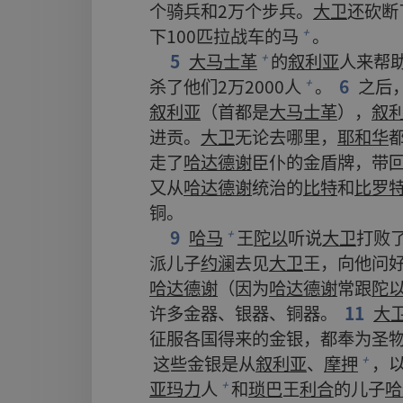
个
骑兵
和
2
万
个
步兵
。
大卫
还
砍
断
下
100
匹
拉
战车
的
马
。
+
5
大马士革
的
叙利亚
人
来
帮
+
杀
了
他们
2
万
2000
人
。
6
之后
+
叙利亚
（
首都
是
大马士革
），
叙
进贡
。
大卫
无论
去
哪里
，
耶和华
走
了
哈达德谢
臣仆
的
金
盾牌
，
带
又
从
哈达德谢
统治
的
比特
和
比罗
铜
。
9
哈马
王
陀以
听说
大卫
打败
+
派
儿子
约澜
去
见
大卫
王
，
向
他
问
哈达德谢
（
因为
哈达德谢
常
跟
陀
许多
金器
、
银器
、
铜器
。
11
大
征服
各
国
得
来
的
金
银
，
都
奉
为
圣
这些
金
银
是
从
叙利亚
、
摩押
，
+
亚玛力
人
和
琐巴
王
利合
的
儿子
哈
+