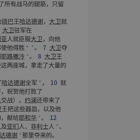
了
所有
战马
的
腿筋
，
只
留
助
琐巴
王
哈达德谢
，
大卫
就
，
大卫
驻军
在
利亚
人
就
臣服
大卫
，
向
他
都
使
他
得胜
。
7
大卫
夺
+
*
回
耶路撒冷
。
8
大卫
王
+
特
这
两
座
城
，
拿
走
了
大量
的
了
哈达德谢
全
军
，
10
就
+
好
，
祝贺
他
打败
了
以
交战
）。
约澜
还
带
来
了
卫
王
把
这些
器皿
，
以及
他
物
，
献
给
耶和华
。
12
+
以及
亚扪
人
、
非利士
人
、
+
达德谢
那里
夺
来
的
。
+