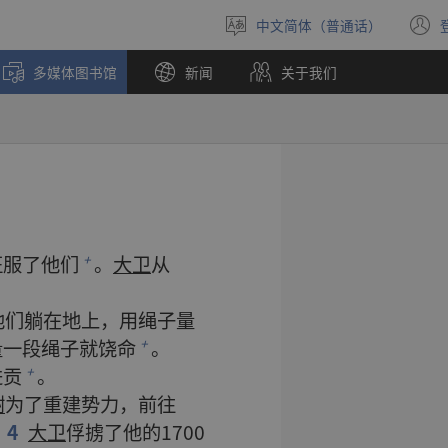
中文简体（普通话）
选
择
多媒体图书馆
新闻
关于我们
语
言
征服
了
他们
。
大卫
从
+
他们
躺
在
地
上
，
用
绳子
量
量
一
段
绳子
就
饶命
。
+
进贡
。
+
谢
为了
重建
势力
，
前往
4
大卫
俘掳
了
他
的
1700