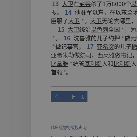
13
大卫
在
盐谷
杀
了
1
万
8000
个
以
振
。
14
他
驻军
以东
，
在
以东
全
臣服
了
大卫
。
大卫
无论
去
哪里
，
+
15
大卫
统治
以色列
全
国
，
为
+
。
16
洗鲁雅
的
儿子
约押
做
元
+
+
做
记事官
，
17
亚希突
的
儿子
+
亚希米勒
做
祭司
，
西莱雅
做
书记
比拿雅
统管
基利提
人
和
比利提
人
+
首领
。
*
上一页
此出版物的版权声明