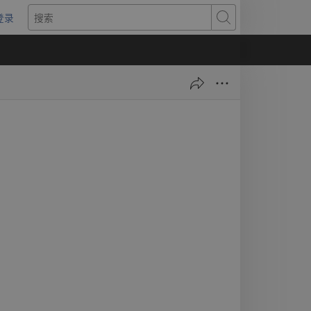
登录
（打
搜
开
索
新
窗
口）