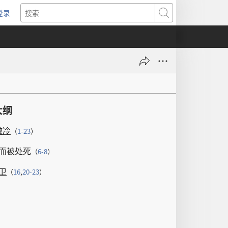
登录
（打
搜
开
索
新
窗
口）
大纲
撒冷
（
1-23
）
而
被
处死
（
6-8
）
卫
（
16
,
20-23
）