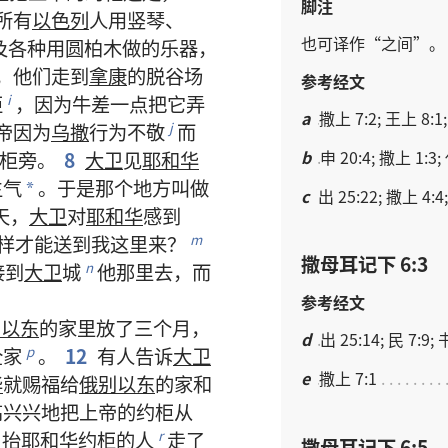
脚注
所有
以色列
人
用
竖琴
、
也
可
译
作
“
之
间
”。
及
各
种
用
圆柏木
做
的
乐器
，
，
他们
走
到
拿康
的
脱谷场
参考经文
柜
，
因为
牛
差一点
把
它
弄
i
a
撒上 7:2; 王上 8:1;
帝
因为
乌撒
行为
不
敬
而
j
b
申 20:4; 撒上 1:3;
柜
旁
。
8
大卫
见
耶和华
生气
。
于是
那个
地方
叫做
*
c
出 25:22; 撒上 4:4;
天
，
大卫
对
耶和华
感到
样
才
能
送
到
我
这里
来
？
m
撒母耳记下 6:3
接
到
大卫
城
他
那里
去
，
而
n
参考经文
别以东
的
家
里
放
了
三
个
月
，
d
出 25:14; 民 7:9; 
全
家
。
12
有
人
告诉
大卫
p
e
撒上 7:1
华
就
赐
福
给
俄别以东
的
家
和
高兴兴
地
把
上帝
的
约柜
从
抬
耶和华
约柜
的
人
走
了
r
撒母耳记下 6:5