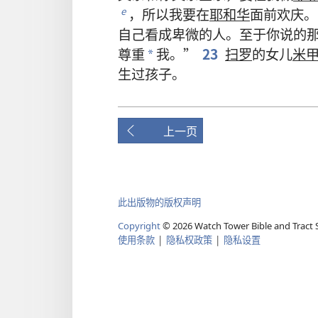
，
所以
我
要
在
耶和华
面前
欢庆
。
e
自己
看
成
卑微
的
人
。
至于
你
说
的
尊重
我
。”
23
扫罗
的
女儿
米
*
生
过
孩子
。
上一页
此出版物的版权声明
Copyright
©
2026
Watch Tower Bible and Tract S
使用条款
|
隐私权政策
|
隐私设置