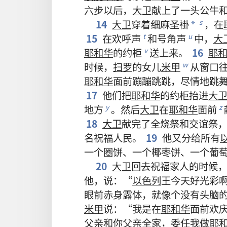
六
步
以后
，
大卫
献
上
了
一
头
公
牛
14
大卫
穿
着
细麻
圣褂
，
在
s
*
15
在
欢呼声
和
号角声
中
，
大
t
u
耶和华
的
约柜
送
上来
。
16
耶
v
时候
，
扫罗
的
女儿
米甲
从
窗口
w
耶和华
面前
蹦蹦跳跳
，
尽情
地
跳
17
他们
把
耶和华
的
约柜
抬
进
大
地方
。
然后
大卫
在
耶和华
面前
y
z
18
大卫
献
完
了
全烧祭
和
交谊祭
名
祝福
人民
。
19
他
又
分
给
所有
一
个
圈饼
、
一
个
椰枣饼
、
一
个
葡
20
大卫
回去
祝福
家人
的
时候
他
，
说
：“
以色列
王
今天
好
光彩
眼前
赤身露体
，
就
像
个
没有
头脑
米甲
说
：“
我
是
在
耶和华
面前
欢
父亲
和
你
父亲
全
家
，
委任
我
做
耶