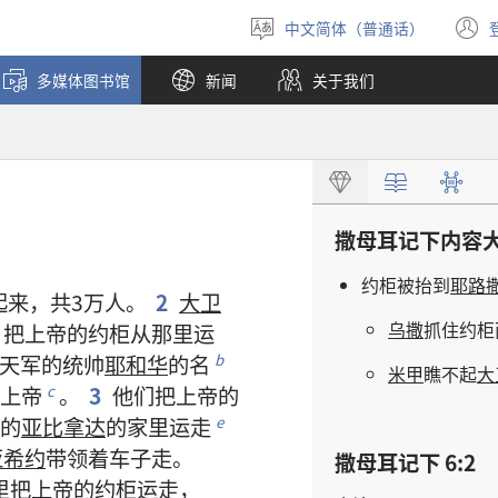
中文简体（普通话）
选
择
多媒体图书馆
新闻
关于我们
语
言
撒母耳记下
内容
约柜
被
抬
到
耶路
起来
，
共
3
万
人
。
2
大卫
乌撒
抓
住
约柜
，
把
上帝
的
约柜
从
那里
运
天军
的
统帅
耶和华
的
名
b
米甲
瞧不起
大
上帝
。
3
他们
把
上帝
的
c
的
亚比拿达
的
家
里
运
走
e
亚希约
带领
着
车子
走
。
撒母耳记下 6:2
里
把
上帝
的
约柜
运
走
，