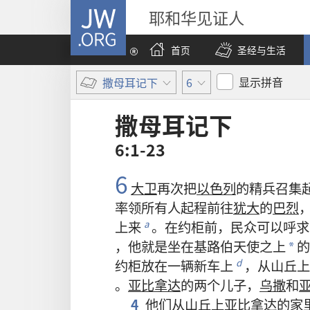
JW.ORG
耶和华见证人
首页
圣经与生活
显示拼音
撒母耳记下
6
撒母耳记下
6:1-23
6
大卫
再次
把
以色列
的
精兵
召集
率领
所有
人
起程
前往
犹大
的
巴烈
上来
。
在
约柜
前
，
民众
可以
呼求
a
，
他
就是
坐
在
基路伯
天使
之
上
的
*
约柜
放
在
一
辆
新车
上
，
从
山丘
上
d
。
亚比拿达
的
两
个
儿子
，
乌撒
和
4
他们
从
山丘
上
亚比拿达
的
家