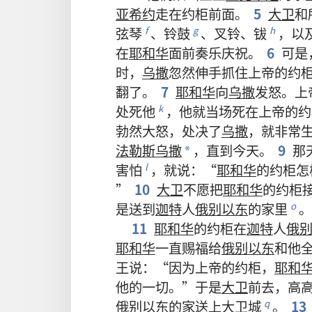
亚希约
走
在
约柜
前面
。
5
大卫
和
弦琴
、
铃鼓
、
叉铃
、
钹
，
以
f
g
h
在
耶和华
面前
奏乐
庆祝
。
6
可是
时
，
乌撒
忽然
伸手
抓
住
上帝
的
约
翻
了
。
7
耶和华
向
乌撒
发怒
。
上
处死
他
，
他
就
当场
死
在
上帝
的
约
k
勃然大怒
，
处决
了
乌撒
，
就
非常
法勒斯乌撒
，
直到
今天
。
9
那
*
害怕
，
就
说
：“
耶和华
的
约柜
怎
l
”
10
大卫
不
愿
把
耶和华
的
约柜
是
送
到
迦特
人
俄别以东
的
家
里
。
o
11
耶和华
的
约柜
在
迦特
人
俄
耶和华
一直
赐
福
给
俄别以东
和
他
王
说
：“
因为
上帝
的
约柜
，
耶和
他
的
一切
。”
于是
大卫
前
去
，
高
俄别以东
的
家
送
上
大卫
城
。
13
q