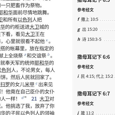
和
一
只
肥畜
作为
祭物
。
参考经文
耶和华
面前
尽情
地
跳舞
。
f
撒上 10:5
卫
和
所有
以色列
人
把
和华
的
约柜
送
进
大卫
城
的
g
出 15:20
往
下
看
，
看见
大卫
王
在
h
诗 150:3-5
舞
，
心里
就
很
看不起
他
。
x
卫
搭
的
帐幕
里
，
放
在
指定
的
献
上
全烧祭
和
交谊祭
。
a
b
撒母耳记下 6:6
，
就
奉
天军
的
统帅
耶和华
的
参考经文
以色列
人
，
不论
男女
，
每
人
i
民 4:15; 代上 15:2
萄饼
。
然后
人民
就
回家
了
。
，
扫罗
的
女儿
米甲
出来
见
c
啊
！
他
竟
在
自己
臣仆
的
女仆
撒母耳记下 6:7
的
人
一样
！
”
21
大卫
对
d
参考经文
庆
。
他
挑选
了
我
，
放弃
了
你
和华
的
子民
以色列
人
的
领袖
j
箴 11:2