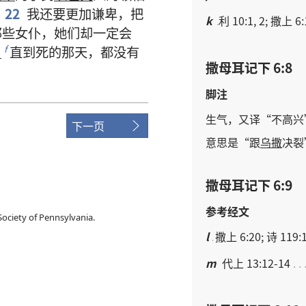
22
我
还
要
更加
谦卑
，
把
k
利 10:1, 2; 撒上 6:
那些
女仆
，
她们
却
一定
会
甲
直到
死
的
那
天
，
都
没有
f
撒母耳记下 6:8
脚注
生气
，
又
译
“
不
高兴
下一页
意思
是
“
跟
乌撒
决裂
撒母耳记下 6:9
参考经文
ociety of Pennsylvania.
l
撒上 6:20; 诗 119:
m
代上 13:12-14