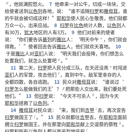
，
他
就
满腔
怒火
。
7
他
牵
来
一
对
公
牛
，
切
成
一块块
，
交
d
给
使者
送
到
以色列
各
地
，
说
：“
谁
不
追随
扫罗
和
撒母耳
，
谁
的
牛
就
会
被
切
成
这样
！”
耶和华
使
人民
心
生
敬畏
，
他们
就
都
万众一心
，
出来
应战
。
8
扫罗
在
比色
统计
人数
，
以色列
人
有
30
万
，
犹大
地区
的
人
有
3
万
。
9
他们
对
前
来
的
使者
说
：“
你们
要
告诉
基列
的
雅比
人
：‘
明天
中午
，
你们
就
会
*
得救
。’”
使者
回去
告诉
雅比
人
，
他们
就
欢天喜地
。
10
于是
雅比
人
对
亚扪
人
说
：“
明天
我们
会
投降
，
你们
想
怎么
处置
我们
，
就
怎么
处置
吧
。”
e
11
第
二
天
，
扫罗
把
人民
分
成
三
队
，
在
天
还
没
亮
时
闯
进
*
亚扪
人
的
军营
，
攻击
他们
，
直到
中午
。
敌军
里
幸存
的
人
f
全都
四散
，
各自
逃跑
。
12
民众
对
撒母耳
说
：“
谁
说
过
‘
扫罗
怎么
能
做
我们
的
王
’？
把
那些
人
交
出来
，
我们
要
处死
g
他们
。”
13
但
扫罗
说
：“
今天
不可
杀
人
，
因为
今天
h
耶和华
拯救
了
以色列
。”
14
撒母耳
对
民众
说
：“
来
，
我们
到
吉甲
去
，
再次
宣告
i
扫罗
做
国王
了
。”
15
民众
就
都
往
吉甲
去
，
在
耶和华
面前
j
拥立
扫罗
做
国王
，
并
在
那里
向
耶和华
献
上
交谊祭
的
祭牲
。
k
扫罗
和
所有
以色列
人
都
兴高采烈
地
庆祝
。
l