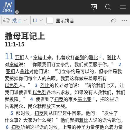
JW.ORG
登
录
更
搜
显
（打
改
索
示
撒上
11
显示拼音
开
网
JW.ORG
菜
新
站
单
撒母耳记上
窗
语
11:1-15
口）
言
11
亚扪
人
拿辖
上来
，
扎营
攻打
基列
的
雅比
。
雅比
人
a
b
对
拿辖
说
：“
你
跟
我们
订立
条约
，
我们
就
臣服
于
你
。”
2
亚扪
人
拿辖
对
他们
说
：“
订立
条约
是
可以
的
，
但
条件
是
我
要
挖
掉
你们
每
个
人
的
右眼
。
我
要
这样
做
来
羞辱
所有
以色列
人
。”
3
雅比
的
长老
对
他
说
：“
请
给
我们
七
天
，
让
我们
派
使者
到
以色列
各
地
去
求救
。
如果
没有
人
救
我们
，
我们
就
投降
。”
4
使者
到
了
扫罗
的
家乡
基比亚
，
把
这些
话
c
告诉
民众
，
民众
就
都
放声
大
哭
。
5
那
时候
，
扫罗
刚
从
田
里
赶
牛
回来
。
他
问
：“
发生
了
什么
事
？
大家
为什么
哭
？”
他们
就
把
雅比
人
说
的
话
告诉
他
。
6
扫罗
听
到
这些
话
的
时候
，
上帝
的
神圣力量
使
他
充满
力量