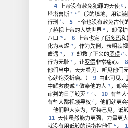
4
上帝
没有
赦免
犯罪
的
天使
g
塔塔鲁斯
”
般
的
境地
，
用
锁链
h
*
行刑
。
5
上帝
也
没有
赦免
古代
i
了
藐视
上帝
的
人类
世界
，
却
保护
k
八
口
。
6
上帝
也
定
了
所多玛
和
m
化
为
灰烬
，
作为
先例
，
表明
藐视
n
遭遇
，
7
却
救
了
正义
的
罗得
o
p
行为
无耻
，
让
罗得
非常
痛心
。
*
他们
当中
，
天天
看见
、
听见
他们
心
就
饱受
折磨
。）
9
由此可见
，
中
解救
虔诚
敬奉
他
的
人
，
却
会
q
*
审判
的
日子
毁灭
。
10
有些
人
r
*
有些
人
鄙视
领导权
，
他们
就
更
会
t
他们
胆大妄为
，
坚持己见
，
诋
11
天使
虽然
能力
更
强
，
力量
更
就
没有
用
诋毁
的
话
指控
他们
。
u