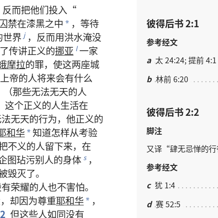
，
反而
把
他们
投入
“
彼得后书 2:1
囚禁
在
漆黑
之
中
，
等待
*
的
世界
，
反而
用
洪水
淹没
j
参考经文
了
传讲
正义
的
挪亚
一
家
l
a
太 24:24; 提前 4:1
蛾摩拉
的
罪
，
使
这
两
座
城
上帝
的
人
将来
会
有
什么
b
林前 6:20
。（
那些
无法无天
的
人
8
这个
正义
的
人
生活
在
彼得后书 2:2
无法无天
的
行为
，
他
正义
的
脚注
耶和华
知道
怎样
从
考验
*
把
不义
的
人
留
下来
，
在
又
译
“
肆无忌惮
的
行
企图
玷污
别人
的
身体
，
s
参考经文
被
毁灭
了
。
c
犹 1:4
毁
有
荣耀
的
人
也
不
害怕
。
大
，
却
因为
尊重
耶和华
，
*
d
赛 52:5
12
但
这些
人
如同
没有