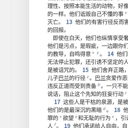
理性
、
按照
本能
生活
的
动物
，
好
的
一样
。
他们
诋毁
自己
不
懂
的
事
v
灭亡
。
13
他们
的
有
害
行径
反而
的
回报
。
即使
在
白天
，
他们
也
纵情
享受
他们
是
污点
，
是
瑕疵
，
一边
跟
你
的
教导
，
自鸣得意
。
14
他们
x
*
无法
停止
犯罪
，
还
引诱
不
坚定
的
是
被
诅咒
的
。
15
他们
舍弃
正路
儿子
巴兰
的
行径
。
巴兰
贪爱
作恶
z
违反
正道
而
受
到
责备
。
一
只
不
能
b
说话
，
阻止
这个
先知
的
狂妄
行动
c
17
这些
人
是
干枯
的
泉源
，
是
他们
的
是
最
深沉
的
黑暗
。
18
d
罪
的
欲望
和
无耻
的
行为
，
引
e
*
*
人
。
19
他们
承诺
给
人
自由
，
自
f