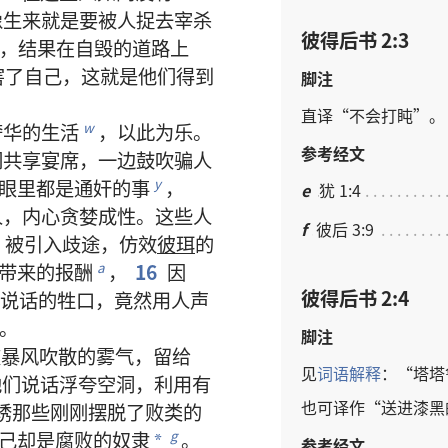
像
生来
就是
要
被
人
捉
去
宰杀
彼得后书 2:3
，
结果
在
自
毁
的
道路
上
害
了
自己
，
这
就是
他们
得到
脚注
直译
“
不
会
打盹
”。
奢华
的
生活
，
以
此
为
乐
。
w
参考经文
们
共享
宴席
，
一边
鼓吹
骗
人
眼
里
都
是
通奸
的
事
，
y
e
犹 1:4
人
，
内心
贪婪
成性
。
这些
人
f
彼后 3:9
，
被
引
入
歧途
，
仿效
彼珥
的
带
来
的
报酬
，
16
因
a
彼得后书 2:4
说话
的
牲口
，
竟然
用
人声
。
脚注
被
暴风
吹
散
的
雾气
，
留
给
见
词语
解释
：“
塔塔
他们
说话
浮夸
空洞
，
利用
有
也
可
译
作
“
送
进
漆黑
诱
那些
刚刚
摆脱
了
败类
的
己
却
是
腐败
的
奴隶
。
g
*
参考经文