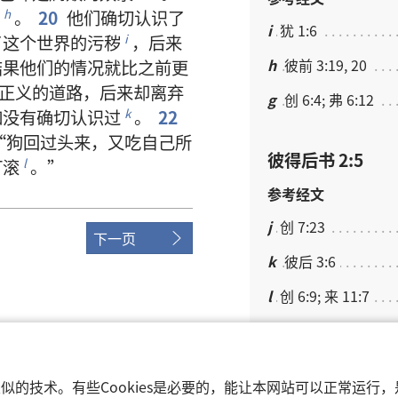
。
20
他们
确切
认识
了
h
i
犹 1:6
了
这个
世界
的
污秽
，
后来
i
h
彼前 3:19, 20
结果
他们
的
情况
就
比
之前
更
正义
的
道路
，
后来
却
离弃
g
创 6:4; 弗 6:12
如
没有
确切
认识
过
。
22
k
“
狗
回
过
头
来
，
又
吃
自己
所
彼得后书 2:5
打滚
。”
l
参考经文
j
创 7:23
下一页
k
彼后 3:6
l
创 6:9; 来 11:7
m
创 8:18
ociety of Pennsylvania.
和类似的技术。有些Cookies是必要的，能让本网站可以正常运
彼得后书 2:6