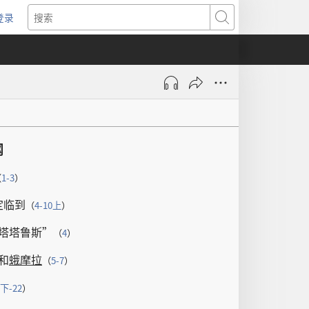
登录
（打
搜
开
索
新
窗
口）
纲
（
1-3
）
定
临到
（
4-10
上
）
塔塔鲁斯
”
（
4
）
和
蛾摩拉
（
5-7
）
下
-22
）