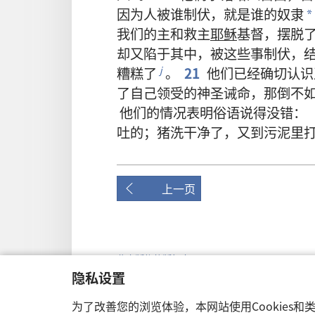
因为
人
被
谁
制伏
，
就是
谁
的
奴隶
*
我们
的
主
和
救主
耶稣
基督
，
摆脱
却
又
陷于
其中
，
被
这些
事
制伏
，
糟糕
了
。
21
他们
已经
确切
认识
j
了
自己
领受
的
神圣
诫命
，
那
倒
不
他们
的
情况
表明
俗语
说
得
没
错
：
吐
的
；
猪
洗
干净
了
，
又
到
污泥
里
上一页
此出版物的版权声明
隐私设置
Copyright
©
2026
Watch Tower Bible and Tract S
使用条款
|
隐私权政策
|
隐私设置
为了改善您的浏览体验，本网站使用Cookies