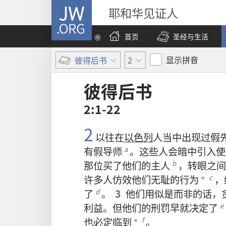
JW.ORG
耶和华见证人
首页
圣经与生活
显示拼音
彼得后书
2
彼得后书
2:1-22
2
以往
在
以色列
人
当中
出现
过
假
有
假导师
。
这些
人
会
暗中
引
入
使
a
那
位
买
了
他们
的
主人
，
转眼之间
b
许多
人
仿效
他们
无耻
的
行为
，
c
*
了
。
3
他们
用
似是而非
的
话
，
d
利益
。
但
他们
的
刑罚
早
就
决定
了
e
也
必定
临到
。
f
*