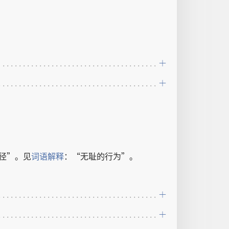
径
”。
见
词语
解释
：“
无耻
的
行为
”。