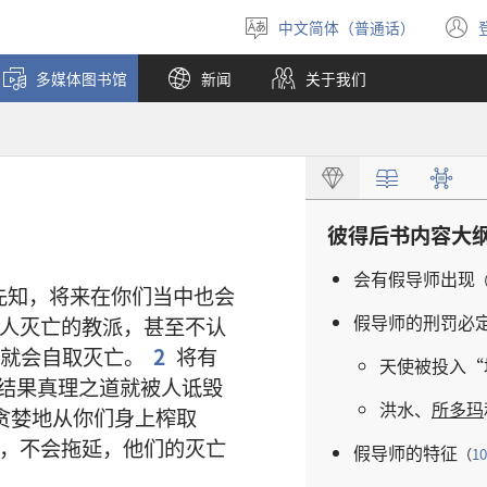
中文简体（普通话）
选
择
多媒体图书馆
新闻
关于我们
语
言
彼得后书
内容
大
会
有
假导师
出现
先知
，
将来
在
你们
当中
也
会
假导师
的
刑罚
必
人
灭亡
的
教派
，
甚至
不
认
就
会
自
取
灭亡
。
2
将
有
天使
被
投入
“
结果
真理
之
道
就
被
人
诋毁
洪水
、
所多玛
贪婪
地
从
你们
身上
榨取
，
不
会
拖延
，
他们
的
灭亡
假导师
的
特征
（
10