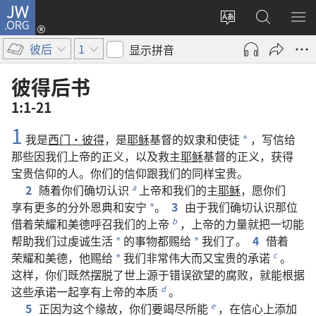
JW.ORG
登
录
更
搜
显
（打
改
索
示
彼后
1
显示拼音
开
网
JW.ORG
菜
新
站
单
彼得后书
窗
语
1:1-21
口）
言
1
我
是
西门
·
彼得
，
是
耶稣
基督
的
奴隶
和
使徒
，
写
信
给
*
那些
因
我们
上帝
的
正义
，
以及
救主
耶稣
基督
的
正义
，
获得
宝贵
信仰
的
人
。
你们
的
信仰
跟
我们
的
同样
宝贵
。
2
随着
你们
确切
认识
上帝
和
我们
的
主
耶稣
，
愿
你们
a
享有
更
多
的
分外
恩典
和
安宁
。
3
由于
我们
确切
认识
那
位
*
借
着
荣耀
和
美德
呼召
我们
的
上帝
，
上帝
的
力量
就
把
一切
能
b
帮助
我们
过
虔诚
生活
的
事物
都
赐
给
我们
了
。
4
借
着
*
*
荣耀
和
美德
，
他
赐
给
我们
非常
伟大
而
又
宝贵
的
承诺
。
c
*
这样
，
你们
既然
摆脱
了
世上
源
于
错误
欲望
的
腐败
，
就
能
根据
这些
承诺
一起
享有
上帝
的
本质
。
d
5
正
因为
这个
缘故
，
你们
要
竭尽
所
能
，
在
信心
上
添加
e