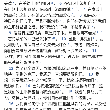
美德
，
在
美德
上
添加
知识
，
6
在
知识
上
添加
自制
，
f
g
h
在
自制
上
添加
忍耐
，
在
忍耐
上
添加
虔诚
，
7
在
虔诚
上
i
*
添加
弟兄
之
情
，
在
弟兄
之
情
上
添加
爱心
。
8
如果
这些
j
特质
在
你们
心里
，
而且
不断
增多
，
你们
在
确切
认识
了
我们
*
的
主
耶稣
基督
之后
，
就
不致
没有
行动
，
不
结
果实
了
。
k
9
谁
没有
这些
特质
，
就是
瞎
了
眼
，
闭
着
眼睛
不
看
光
l
*
，
忘记
从前
的
罪
已经
洗
净
了
。
10
因此
，
弟兄们
，
要
m
*
更加
努力
，
确保
自己
不
会
失去
受
呼召
、
被
选
上
的
殊荣
。
n
你们
要是
继续
培养
这些
特质
，
就
绝对
不
会
失败
。
11
o
这样
，
你们
就
能
带
着
极
大
的
荣耀
，
进入
我们
的
主
和
救主
*
耶稣
基督
的
永恒
王国
。
p
12
为了
这个
原因
，
虽然
你们
知道
这些
事
，
并且
坚定不移
地
持守
学
到
的
真理
，
我
还是
一直
想
要
提醒
你们
。
13
我
想
，
只要
我
还
住
在
这个
帐篷
里
，
就
应当
提醒
你们
，
q
r
*
激励
你们
。
14
因为
我
知道
我
这个
帐篷
快要
被
拆除
了
，
这
是
我们
的
主
耶稣
基督
向
我
透露
的
。
15
我
要
时刻
尽力
而
s
为
，
这样
我
离世
以后
，
你们
自己
就
能
回想
这些
事
。
*
16
我们
曾经
向
你们
传讲
我们
主
耶稣
基督
的
力量
，
以及
他
回
到
我们
这里
时
会
发生
的
事
。
这
不
是
依据
精心
编造
的
*