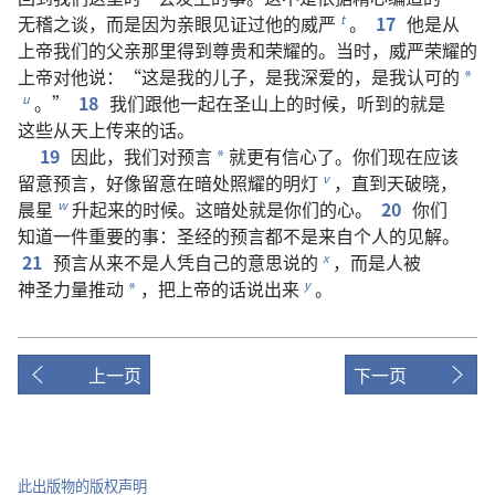
无稽之谈
，
而
是
因为
亲眼
见证
过
他
的
威严
。
17
他
是
从
t
上帝
我们
的
父亲
那里
得到
尊贵
和
荣耀
的
。
当时
，
威严
荣耀
的
上帝
对
他
说
：“
这
是
我
的
儿子
，
是
我
深爱
的
，
是
我
认可
的
*
。”
18
我们
跟
他
一起
在
圣山
上
的
时候
，
听
到
的
就是
u
这些
从
天
上
传
来
的
话
。
19
因此
，
我们
对
预言
就
更
有
信心
了
。
你们
现在
应该
*
留意
预言
，
好像
留意
在
暗处
照耀
的
明灯
，
直到
天
破晓
，
v
晨星
升
起来
的
时候
。
这
暗处
就是
你们
的
心
。
20
你们
w
知道
一
件
重要
的
事
：
圣经
的
预言
都
不
是
来自
个人
的
见解
。
21
预言
从来
不
是
人
凭
自己
的
意思
说
的
，
而
是
人
被
x
神圣力量
推动
，
把
上帝
的
话
说
出来
。
y
*
上一页
下一页
此出版物的版权声明