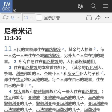
JW.ORG
登
录
更
搜
显
（打
改
索
示
尼
11
显示拼音
开
网
JW.ORG
菜
新
站
单
尼希米记
窗
语
11:1-36
口）
言
11
人民
的
首领
都
住
在
耶路撒冷
。
其余
的
人
抽签
，
每
a
b
十
人
选
一
人
去
住
在
圣城
耶路撒冷
，
另外
九
个
人
留
在
别
的
城
里
。
2
所有
自愿
住
在
耶路撒冷
的
，
人民
都
祝福
他们
。
3
住
在
耶路撒冷
的
本
省
首领
如下
。（
其余
的
以色列
人
、
祭司
、
利未
部族
的
人
、
圣殿
仆人
和
所罗门
仆人
的
子孙
，
c
d
都
住
在
犹大
地区
其他
的
城
。
每
个
人
都
在
自己
的
城
里
，
住
在
自己
的
产业
上
。
e
4
犹大
部族
和
便雅悯
部族
也
有
一些
人
住
在
耶路撒冷
。）
犹大
部族
有
：
亚他雅
（
亚他雅
是
乌西雅
的
儿子
，
乌西雅
是
撒迦利亚
的
儿子
，
撒迦利亚
是
亚玛利雅
的
儿子
，
亚玛利雅
是
示法提雅
的
儿子
，
示法提雅
是
玛勒列
的
儿子
，
玛勒列
是