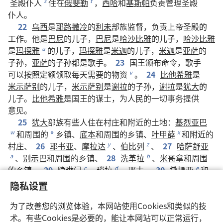
圣殿
仆人
住
在
俄斐勒
，
西哈
和
基斯帕
负责
管理
圣殿
s
t
仆人
。
22
乌西
是
耶路撒冷
的
利未
部族
监督
，
负责
上帝
圣殿
的
工作
。
他
是
巴尼
的
儿子
，
巴尼
是
哈沙比雅
的
儿子
，
哈沙比雅
是
玛探雅
的
儿子
，
玛探雅
是
米迦
的
儿子
，
米迦
是
亚萨
的
u
子孙
，
亚萨
的
子孙
都
是
歌手
。
23
国王
颁布
命令
，
歌手
可以
按照
定额
领取
每
天
需要
的
物资
。
24
比他希雅
是
v
米示萨别
的
儿子
，
米示萨别
是
谢拉
的
子孙
，
谢拉
是
犹大
的
儿子
。
比他希雅
是
国王
的
谋士
，
为
人民
的
一切
事务
提供
意见
。
25
犹大
部族
有些
人
住
在
村庄
和
附近
的
土地
：
基烈亚巴
和
周围
的
乡镇
、
底本
和
周围
的
乡镇
、
叶甲薛
和
附近
的
w
x
*
村庄
、
26
耶书亚
、
摩拉达
、
伯比列
、
27
哈萨舒亚
y
z
、
别示巴
和
周围
的
乡镇
、
28
洗革拉
、
米哥拿
和
周围
a
b
的
乡镇
、
29
隐琳门
、
琐拉
、
耶末
、
30
撒挪亚
和
c
d
e
亚杜兰
，
以及
附近
的
村庄
，
还
有
拉吉
和
附近
的
土地
、
f
隐私设置
亚西加
和
周围
的
乡镇
。
从
别示巴
一直
到
欣嫩
谷
，
都
有
g
h
他们
居住
的
地方
。
为了改善您的浏览体验，本网站使用Cookies和类似的技
*
31
便雅悯
部族
的
人
住
在
迦巴
、
密抹
、
艾雅
、
伯特利
术。有些Cookies是必要的，能让本网站可以正常运行，
i
j