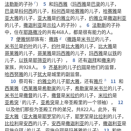
法勒斯
的
子孙
）
5
和
玛西雅
（
玛西雅
是
巴录
的
儿子
，
f
巴录
是
科何西
的
儿子
，
科何西
是
哈赛雅
的
儿子
，
哈赛雅
是
亚大雅
的
儿子
，
亚大雅
是
约雅立
的
儿子
，
约雅立
是
撒迦利亚
的
儿子
，
撒迦利亚
是
示拉
人
的
子孙
）。
6
法勒斯
的
子孙
中
，
住
在
耶路撒冷
的
共
有
468
人
，
都
是
很
有
能力
的
人
。
7
便雅悯
部族
有
：
撒路
（
撒路
是
米书兰
的
儿子
，
g
米书兰
是
约叶
的
儿子
，
约叶
是
比大雅
的
儿子
，
比大雅
是
哥莱雅
的
儿子
，
哥莱雅
是
玛西雅
的
儿子
，
玛西雅
是
以铁
的
儿子
，
以铁
是
耶筛亚
的
儿子
），
8
还
有
迦拜
和
撒来
的
家族
，
共
928
人
。
9
齐基利
的
儿子
约珥
是
他们
的
监督
，
哈西努雅
的
儿子
犹大
是
城
里
的
副监督
。
10
祭司
有
：
约雅立
的
儿子
耶大雅
，
还
有
雅斤
11
和
h
西莱雅
（
西莱雅
是
希勒家
的
儿子
，
希勒家
是
米书兰
的
儿子
，
米书兰
是
撒督
的
儿子
，
撒督
是
米拉约
的
儿子
，
米拉约
是
亚希突
的
儿子
，
亚希突
是
上帝
圣殿
里
的
一
个
领袖
），
12
i
以及
他们
那些
为
圣殿
工作
的
弟兄
，
共
822
人
。
此外
，
有
亚大雅
（
亚大雅
是
耶罗罕
的
儿子
，
耶罗罕
是
比拉利
的
儿子
，
比拉利
是
安西
的
儿子
，
安西
是
撒迦利亚
的
儿子
，
撒迦利亚
是
巴施户珥
的
儿子
，
巴施户珥
是
玛基雅
的
儿子
）
13
和
他
j