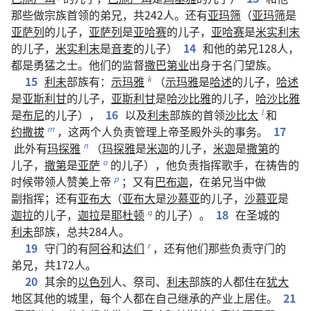
那些
做
宗族
首领
的
弟兄
，
共
242
人
。
还
有
亚玛筛
（
亚玛筛
是
亚萨列
的
儿子
，
亚萨列
是
亚哈赛
的
儿子
，
亚哈赛
是
米实利末
的
儿子
，
米实利末
是
音麦
的
儿子
）
14
和
他
的
弟兄
128
人
，
都
是
勇猛
之
士
。
他们
的
监督
撒巴第业
出身
于
名门望族
。
15
利未
部族
有
：
示玛雅
（
示玛雅
是
哈述
的
儿子
，
哈述
k
是
亚斯利甘
的
儿子
，
亚斯利甘
是
哈沙比雅
的
儿子
，
哈沙比雅
是
布尼
的
儿子
），
16
以及
利未
部族
的
首领
沙比太
和
l
约撒拔
，
这
两
个
人
负责
管理
上帝
圣殿
外头
的
事务
。
17
m
此外
有
玛探雅
（
玛探雅
是
米迦
的
儿子
，
米迦
是
撒第
的
n
儿子
，
撒第
是
亚萨
的
儿子
），
他
负责
指挥
歌手
，
在
祷告
的
o
时候
带领
人
赞美
上帝
；
又
有
巴布迦
，
在
弟兄
当中
做
p
副指挥
；
还
有
亚布大
（
亚布大
是
沙慕亚
的
儿子
，
沙慕亚
是
迦拉
的
儿子
，
迦拉
是
耶杜顿
的
儿子
）。
18
在
圣城
的
q
利未
部族
，
总共
284
人
。
19
守门
的
有
阿谷
和
达们
，
还
有
他们
那些
负责
守门
的
r
弟兄
，
共
172
人
。
20
其余
的
以色列
人
、
祭司
、
利未
部族
的
人
都
住
在
犹大
地区
其他
的
城
里
，
每
个
人
都
在
自己
继承
的
产业
上
居住
。
21