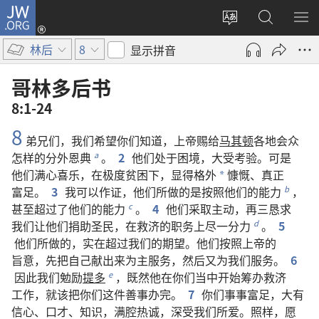
JW.ORG
登
录
更
搜
显
（打
改
索
示
林后
8
显示拼音
开
网
JW.ORG
菜
新
站
单
哥林多后书
窗
语
8:1-24
口）
言
8
弟兄们
，
我们
希望
你们
知道
，
上帝
赐
给
马其顿
各
地
会众
怎样
的
分外
恩典
。
2
他们
处于
困境
，
大
受
考验
。
可是
a
他们
满心
喜乐
，
在
极度
贫困
下
，
显得
格外
慷慨
、
真正
*
富足
。
3
我
可以
作证
，
他们
所
做
的
是
按照
他们
的
能力
，
b
甚至
超过
了
他们
的
能力
。
4
他们
采取
主动
，
再三
恳求
c
我们
让
他们
捐助
圣民
，
在
救济
的
职务
上
尽
一
分
力
。
5
d
他们
所
做
的
，
实在
超过
我们
的
期望
。
他们
按照
上帝
的
旨意
，
先
把
自己
献
出来
为
主
服务
，
然后
又
为
我们
服务
。
6
因此
我们
勉励
提多
，
既然
他
在
你们
当中
开始
筹办
救济
e
工作
，
就
该
把
你们
这
件
善事
办
完
。
7
你们
事事
富足
，
大
有
信心
、
口才
、
知识
，
满腔
热诚
，
深
受
我们
所
爱
。
照样
，
愿