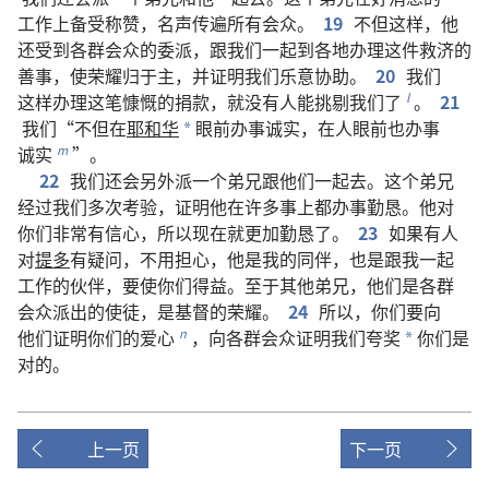
工作
上
备
受
称赞
，
名声
传
遍
所有
会众
。
19
不但
这样
，
他
还
受
到
各
群
会众
的
委派
，
跟
我们
一起
到
各
地
办理
这
件
救济
的
善事
，
使
荣耀
归于
主
，
并
证明
我们
乐意
协助
。
20
我们
这样
办理
这
笔
慷慨
的
捐款
，
就
没有
人
能
挑剔
我们
了
。
21
l
我们
“
不但
在
耶和华
眼前
办事
诚实
，
在
人
眼前
也
办事
*
诚实
”。
m
22
我们
还
会
另外
派
一
个
弟兄
跟
他们
一起
去
。
这个
弟兄
经过
我们
多
次
考验
，
证明
他
在
许多
事
上
都
办事
勤恳
。
他
对
你们
非常
有
信心
，
所以
现在
就
更加
勤恳
了
。
23
如果
有
人
对
提多
有
疑问
，
不用
担心
，
他
是
我
的
同伴
，
也
是
跟
我
一起
工作
的
伙伴
，
要
使
你们
得益
。
至于
其他
弟兄
，
他们
是
各
群
会众
派
出
的
使徒
，
是
基督
的
荣耀
。
24
所以
，
你们
要
向
他们
证明
你们
的
爱心
，
向
各
群
会众
证明
我们
夸奖
你们
是
n
*
对
的
。
上一页
下一页