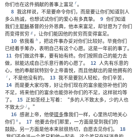
你们
也
在
这
件
捐献
的
善事
上
富足
。
f
8
我
这样
说
，
不
是
要
命令
你们
，
而
是
要
让
你们
知道
别人
多么
热诚
，
也
想
试试
你们
的
爱心
有
多
真挚
。
9
你们
知道
我们
主
耶稣
基督
的
分外
恩典
，
他
本来
富足
，
却
甘愿
为了
你们
而
变
得
贫穷
，
让
你们
能
因
他
的
贫穷
而
变
得
富足
。
g
10
依
我
看
，
把
这
件
事
办
妥
对
你们
比较
好
。
毕竟
你们
h
已经
着手
筹办
，
表明
自己
有
这个
心愿
。
这
是
一
年
前
的
事
了
。
11
你们
做
这
件
事
，
要
有始有终
。
你们
按照
自己
的
能力
去
做
，
就
能
达成
自己
乐意
行善
的
心愿
了
。
12
人
先
有
乐意
的
心
，
他
的
奉献
就
特别
令
上帝
喜悦
，
而且
他
献
出
的
是
他
拥有
的
，
不
是
他
没有
的
。
13
我
不
是
要
别人
轻松
，
你们
辛苦
，
i
14
而
是
要
大家
均等
，
好
让
你们
现在
的
富余
能
弥补
他们
的
不足
，
将来
他们
的
富余
也
能
弥补
你们
的
不足
，
这样
就
均等
了
。
15
正如
圣经
上
写
着
：“
多
的
人
不致
太
多
，
少
的
人
也
不致
太
少
。”
j
16
感谢
上帝
，
他
使
提多
像
我们
一样
，
心里
热切
地
关心
你们
。
17
他
要
去
你们
那里
，
一
方面
是
受
到
我们
的
k
鼓励
，
另
一
方面
是
他
本来
就
很
热切
，
自愿
去
见
你们
。
18
我们
还
会
派
一
个
弟兄
和
他
一起
去
。
这个
弟兄
在
好消息
的