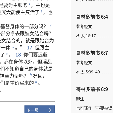
是
要
为
主
服务
，
主
也
是
s
施展
大能
使
主
复活
了
，
也
t
哥林多前书 6:4
是
基督
身体
的
一
部分
吗
？
v
参考经文
一
部分
拿
去
跟
妓女
结合
吗
？
d
太 18:17
妓女
结合
的
，
就是
跟
她
合
为
为
一体
。”
17
但
跟
主
w
哥林多前书 6:7
了
。
18
你们
要
远避
x
，
都
在
身体
以外
，
但
淫乱
参考经文
们
不
知道
自己
的
身体
就是
e
太 5:39, 40
神圣力量
吗
？
况且
，
b
你们
是
重价
买
来
的
。
d
哥林多前书 6:9
。
脚注
也
可
译
作
“
不要
被
误
下一页