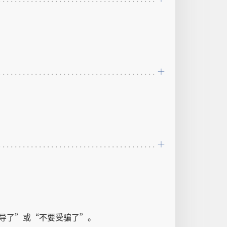
导
了
”
或
“
不要
受
骗
了
”。