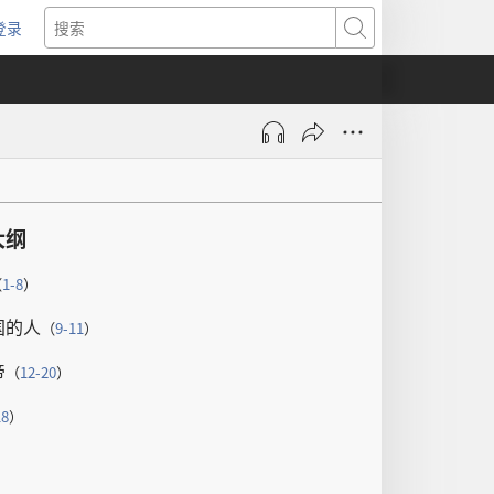
登录
（打
搜
开
索
新
窗
口）
大纲
（
1-8
）
国
的
人
（
9-11
）
帝
（
12-20
）
18
）