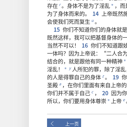
存在
。
身体
不
是
为了
淫乱
，
而
r
*
为了
身体
而
来
的
。
14
上帝
既然
会
使
我们
死
而
复生
。
u
15
你们
不
知道
你们
的
身体
就
既然
这样
，
我
可以
把
基督
身体
的
当然
不
可以
！
16
你们
不
知道
跟
一体
吗
？
因为
上帝
说
：“
二
人
合
结合
的
，
就是
跟
他
有
同
一
种
精神
*
淫乱
！
人
所
犯
的
罪
，
除了
淫乱
y
*
的
人
是
得罪
自己
的
身体
。
19
你
z
圣殿
，
在
你们
里面
有
来自
上帝
的
a
你们
并
不
属于
自己
，
20
因为
c
所以
，
你们
要
用
身体
尊崇
上帝
e
*
上一页