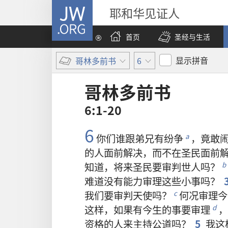
JW.ORG
耶和华见证人
首页
圣经与生活
显示拼音
哥林多前书
6
哥林多前书
6:1-20
6
你们
谁
跟
弟兄
有
纷争
，
竟
敢
a
的
人
面前
解决
，
而
不在
圣民
面前
知道
，
将来
圣民
要
审判
世人
吗
？
b
难道
没有
能力
审理
这些
小事
吗
？
我们
要
审判
天使
吗
？
何况
审理
今
c
这样
，
如果
有
今生
的
事
要
审理
，
d
资格
的
人
来
主持
公道
吗
？
5
我
这