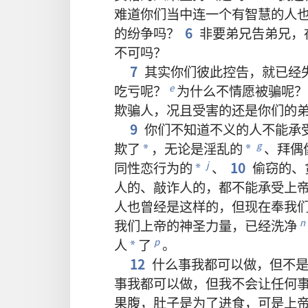
难道
你们
当中
连
一
个
有
智慧
的
人
的
纷争
吗
？
6
非
要
弟兄
告
弟兄
，
不可
吗
？
7
其实
你们
彼此
控告
，
就
已经
吃亏
呢
？
为什么
不
情愿
被
骗
呢
？
e
欺骗
人
，
况且
受害
的
还是
你们
的
9
你们
不
知道
不义
的
人
不
能
承
欺
了
，
无论
是
淫乱
的
、
拜
偶
g
*
*
同性恋
行为
的
、
10
偷窃
的
、
j
*
人
的
、
敲诈
人
的
，
都
不
能
承受
上
人
也
曾经
是
这样
的
，
但
现在
奉
我
我们
上帝
的
神圣力量
，
已经
洗
净
n
人
了
。
p
*
12
什么
事
我
都
可以
做
，
但
不
事
我
都
可以
做
，
但
我
不
会
让
任何
果腹
，
肚子
是
为了
进食
，
可是
上