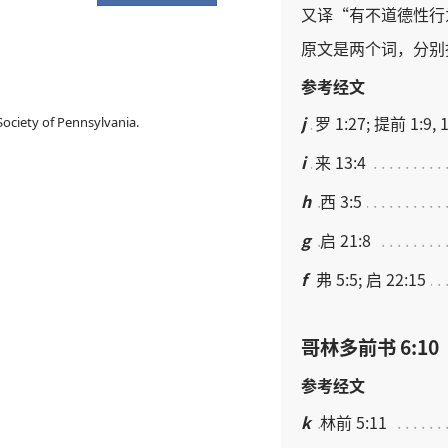
又
译
“
有
不道德
性行
原文
是
两
个
词
，
分别
参考经文
j
罗 1:27; 提前 1:9, 
ociety of Pennsylvania.
i
来 13:4
h
西 3:5
g
启 21:8
f
弗 5:5; 启 22:15
哥林多前书 6:10
参考经文
k
林前 5:11