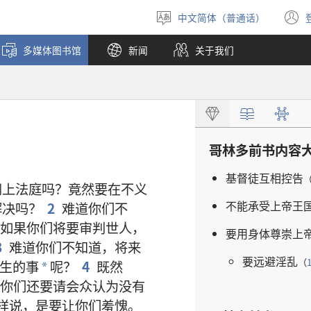
中文简体（普通话）
选
择
多媒体图书馆
新闻
关于我们
语
言
哥林多前书
内容
基督徒
互相
控告
闹
上
法庭
吗
？
竟然
要
在
不义
不
能
承受
上帝
王
解决
吗
？
2
难道
你们
不
如果
你们
将要
审判
世人
，
要
用
身体
尊崇
上
3
难道
你们
不
知道
，
将来
要
远避
淫乱
（
生
的
事
呢
？
4
既然
*
你们
还
要
请
会众
认为
没有
样
说
，
是
要
让
你们
羞愧
。