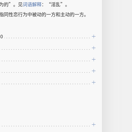
为
的
”。
见
词语
解释
：“
淫乱
”。
指
同性恋
行为
中
被动
的
一
方
和
主动
的
一
方
。
10