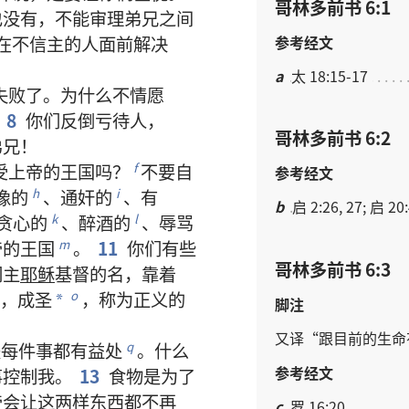
哥林多前书 6:1
也
没有
，
不
能
审理
弟兄
之
间
参考经文
在
不
信
主
的
人
面前
解决
a
太 18:15-17
失败
了
。
为什么
不
情愿
8
你们
反倒
亏待
人
，
哥林多前书 6:2
弟兄
！
受
上帝
的
王国
吗
？
不要
自
f
参考经文
像
的
、
通奸
的
、
有
h
i
b
启 2:26, 27; 启 20
贪心
的
、
醉酒
的
、
辱骂
k
l
帝
的
王国
。
11
你们
有些
m
哥林多前书 6:3
们
主
耶稣
基督
的
名
，
靠
着
，
成圣
，
称
为
正义
的
o
*
脚注
又
译
“
跟
目前
的
生命
是
每
件
事
都
有
益处
。
什么
q
参考经文
事
控制
我
。
13
食物
是
为了
帝
会
让
这
两
样
东西
都
不
再
c
罗 16:20