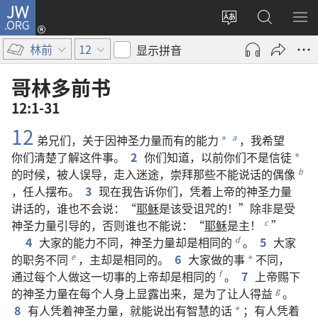
JW.ORG
登
录
更
搜
显
（打
改
索
示
林前
12
显示拼音
开
网
JW.ORG
菜
新
站
单
哥林多前书
窗
语
12:1-31
口）
言
12
弟兄们
，
关于
因
神圣力量
而
有
的
能力
，
我
希望
a
*
你们
清楚
了解
这
件
事
。
2
你们
知道
，
以前
你们
不
是
信徒
*
的
时候
，
被
人
误导
，
走
入
迷途
，
崇拜
那些
不
能
说话
的
偶像
b
，
任
人
摆布
。
3
现在
我
告诉
你们
，
凭
着
上帝
的
神圣力量
讲话
的
，
谁
也
不
会
说
：“
耶稣
是
该
受
诅咒
的
！”
除非
是
受
神圣力量
引导
的
，
否则
谁
也
不
能
说
：“
耶稣
是
主
！
”
c
4
大家
的
能力
不
同
，
神圣力量
却
是
相同
的
。
5
大家
d
的
职务
不
同
，
主
却
是
相同
的
。
6
大家
做
的
事
不
同
，
e
*
通过
每
个
人
做
这
一切
事
的
上帝
却
是
相同
的
。
7
上帝
赐
下
f
的
神圣力量
在
每
个
人
身上
显露
出来
，
是
为了
让
人
得益
。
g
8
有
人
凭
着
神圣力量
，
就
能
说
出
有
智慧
的
话
；
有
人
凭
着
*