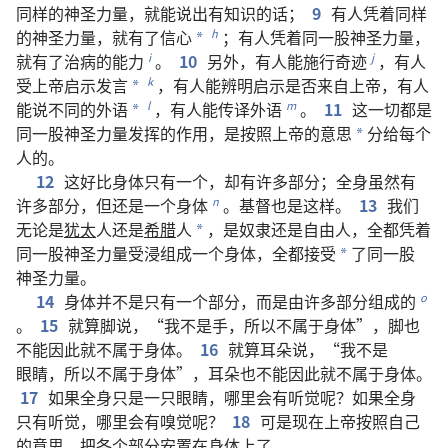
同样
的
神圣力量
，
就
能
说
出
有
知识
的
话
；
9
有
人
凭
着
同样
的
神圣力量
，
就
有
了
信心
；
有
人
凭
着
同
一
股
神圣力量
，
h
*
就
有
了
治病
的
能力
。
10
另外
，
有
人
能
施行
奇迹
，
有
人
i
j
受
上帝
启示
发言
，
有
人
能
辨明
启示
是否
来自
上帝
，
有
人
k
*
能
说
不
同
的
外语
，
有
人
能
传译
外语
。
11
这
一切
都
是
l
m
*
同
一
股
神圣力量
发挥
的
作用
，
是
按照
上帝
的
意思
分
给
每
个
*
人
的
。
12
这
好比
身体
只有
一
个
，
却
有
许多
部分
；
全身
虽然
有
许多
部分
，
但
还是
一
个
身体
。
基督
也
是
这样
。
13
我们
n
无论
是
犹太
人
还是
希腊
人
，
是
奴隶
还是
自由人
，
全都
凭
着
*
同
一
股
神圣力量
受浸
组成
一
个
身体
，
全都
接受
了
同
一
股
*
神圣力量
。
14
身体
并
不
是
只有
一
个
部分
，
而
是
由
许多
部分
组成
的
o
。
15
就算
脚
说
，“
我
不
是
手
，
所以
不
属于
身体
”，
脚
也
不
能
因此
就
不
属于
身体
。
16
就算
耳朵
说
，“
我
不
是
眼睛
，
所以
不
属于
身体
”，
耳朵
也
不
能
因此
就
不
属于
身体
。
17
如果
全身
只是
一
只
眼睛
，
哪里
会
有
听觉
呢
？
如果
全身
只有
听觉
，
哪里
会
有
嗅觉
呢
？
18
可是
现在
上帝
按照
自己
的
意思
，
把
各个
部分
安置
在
身体
上
了
。