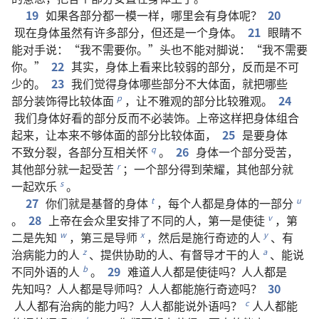
19
如果
各
部分
都
一模一样
，
哪里
会
有
身体
呢
？
20
现在
身体
虽然
有
许多
部分
，
但
还是
一
个
身体
。
21
眼睛
不
能
对
手
说
：“
我
不
需要
你
。”
头
也
不
能
对
脚
说
：“
我
不
需要
你
。”
22
其实
，
身体
上
看来
比较
弱
的
部分
，
反而
是
不可
少
的
。
23
我们
觉得
身体
哪些
部分
不
大
体面
，
就
把
哪些
部分
装饰
得
比较
体面
，
让
不
雅观
的
部分
比较
雅观
。
24
p
我们
身体
好看
的
部分
反而
不必
装饰
。
上帝
这样
把
身体
组合
起来
，
让
本来
不够
体面
的
部分
比较
体面
，
25
是
要
身体
不致
分裂
，
各
部分
互相
关怀
。
26
身体
一
个
部分
受苦
，
q
其他
部分
就
一起
受苦
；
一
个
部分
得到
荣耀
，
其他
部分
就
r
一起
欢乐
。
s
27
你们
就是
基督
的
身体
，
每
个
人
都
是
身体
的
一
部分
t
u
。
28
上帝
在
会众
里
安排
了
不
同
的
人
，
第
一
是
使徒
，
第
v
二
是
先知
，
第
三
是
导师
，
然后
是
施行
奇迹
的
人
、
有
w
x
y
治病
能力
的
人
、
提供
协助
的
人
、
有
督导
才干
的
人
、
能
说
z
a
不
同
外语
的
人
。
29
难道
人人
都
是
使徒
吗
？
人人
都
是
b
先知
吗
？
人人
都
是
导师
吗
？
人人
都
能
施行
奇迹
吗
？
30
人人
都
有
治病
的
能力
吗
？
人人
都
能
说
外语
吗
？
人人
都
能
c