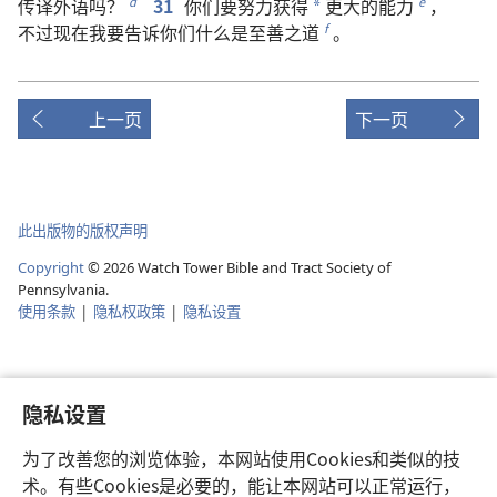
传译
外语
吗
？
31
你们
要
努力
获得
更
大
的
能力
，
d
e
*
不过
现在
我
要
告诉
你们
什么
是
至善
之
道
。
f
上一页
下一页
此出版物的版权声明
Copyright
©
2026
Watch Tower Bible and Tract Society of
Pennsylvania.
使用条款
|
隐私权政策
|
隐私设置
隐私设置
为了改善您的浏览体验，本网站使用Cookies和类似的技
术。有些Cookies是必要的，能让本网站可以正常运行，