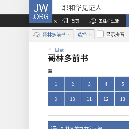
JW.ORG
耶和华见证人
首页
圣经与生活
显示拼音
哥林多前书
选择
目录
哥林多前书
章
1
2
3
4
5
9
10
11
12
13
哥林多前书内容大纲