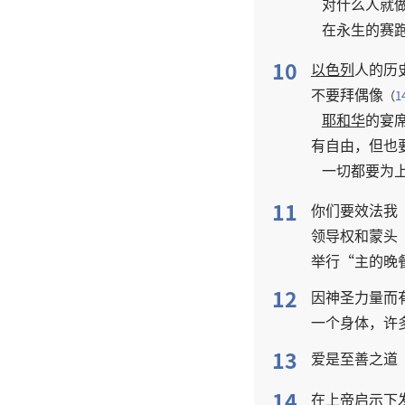
对
什么
人
就
在
永生
的
赛
10
以色列
人
的
历
不要
拜
偶像
（
1
耶和华
的
宴
有
自由
，
但
也
一切
都
要
为
11
你们
要
效法
我
领导权
和
蒙头
举行
“
主
的
晚
12
因
神圣力量
而
一
个
身体
，
许
13
爱
是
至善
之
道
14
在
上帝
启示
下