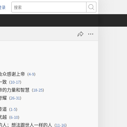
登录
（打
搜
开
索
新
窗
口）
会众
感谢
上帝
（
4-9
）
一致
（
10-17
）
帝
的
力量
和
智慧
（
18-25
）
夸耀
（
26-31
）
传道
（
1-5
）
优越
（
6-10
）
的
人
；
想法
跟
世人
一样
的
人
（
11-16
）