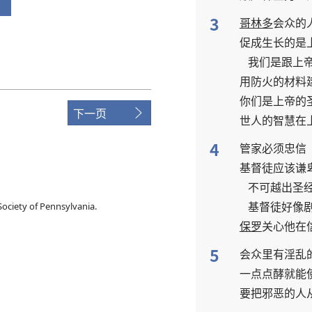
3
哥林多
会众
的
促成
生长
的
是
我们
是
跟
上
用
防火
的
材料
你们
是
上帝
的
下一页
世人
的
智慧
在
4
管家
必须
忠信
基督徒
应该
谦
不可
越
出
圣
基督徒
好像
ociety of Pennsylvania.
保罗
关心
他
在
5
会众
里
有
淫乱
一点点
酵
就
能
要
把
邪恶
的
人