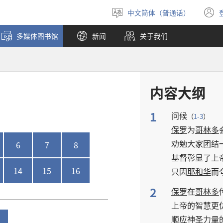
中文简体（普通话）
选
择
多媒体图书馆
新闻
关于我们
语
言
内容大纲
1
问候
（
1-3
）
保罗
为
哥林多
劝勉
大家
团结
6
7
8
基督
彰显
了
上
14
15
16
只
因
耶和华
而
2
保罗
在
哥林多
上帝
的
智慧
更
顺应
神圣力量