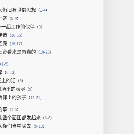
人
仍旧
有
世俗
思想
（
1-4
）
上帝
（
5-9
）
帝
一起
工作
的
伙伴
（
9
）
建造
（
10-15
）
圣殿
（
16,17
）
上帝
看来
是
愚蠢
的
（
18-23
）
（
1-5
）
卑
（
6-13
）
经
上
的
话
（
6
）
剧场
里
的
表演
（
9
）
信仰
上
的
孩子
（
14-21
）
的
事
（
1-5
）
使
整个
面团
都
发
起来
（
6-8
）
从
你们
当中
除去
（
9-13
）