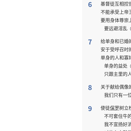
6
基督徒
互相
控
不
能
承受
上帝
要
用
身体
尊崇
要
远避
淫乱
7
给
单身
和
已婚
安于
受
呼召
时
单身
的
人
和
寡
单身
的
益处
只
跟
主
里
的
8
关于
献
给
偶像
我们
只有
一
9
使徒
保罗
树立
不可
套
住
牛
我
不
宣扬
好