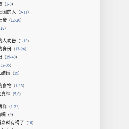
告
（
1-8
）
王国
的
人
（
9-11
）
上帝
（
12-20
）
（
18
）
的
人
劝告
（
1-16
）
的
身份
（
17-24
）
妇
（
25-40
）
（
32-35
）
人
结婚
（
39
）
的
食物
（
1-13
）
位
真神
（
5,6
）
榜样
（
1-27
）
的
嘴
（
9
）
消息
就
有
祸
了
（
16
）