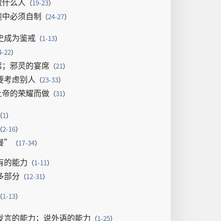
做
什么
人
（
19-23
）
跑
中
必须
自制
（
24-27
）
史
成为
鉴戒
（
1-13
）
4-22
）
席
；
邪灵
的
宴席
（
21
）
要
考虑
别人
（
23-33
）
上帝
的
荣耀
而
做
（
31
）
（
1
）
（
2-16
）
餐
”
（
17-34
）
有
的
能力
（
1-11
）
多
部分
（
12-31
）
（
1-13
）
发言
的
能力
；
说
外语
的
能力
（
1-25
）