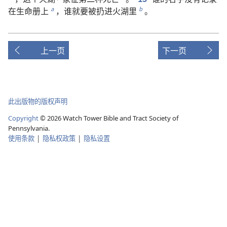
在
生命册
上
，
谁
就
要
被
扔
进
火湖
里
。
a
b
上一页
下一页
此出版物的版权声明
Copyright
©
2026
Watch Tower Bible and Tract Society of
Pennsylvania.
使用条款
|
隐私权政策
|
隐私设置