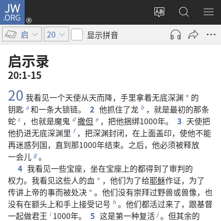
JW.ORG
登
录
更
搜
显
（打
改
索
示
启
20
显示拼音
开
网
JW.ORG
菜
新
站
单
启示录
窗
语
20:1-15
口）
言
20
我
看见
一
个
天使
从
天
而
降
，
手
里
拿
着
无底深渊
的
*
钥匙
和
一
条
大
锁链
。
2
他
抓
住
了
龙
，
就是
最初
的
那
条
a
b
蛇
，
也
就是
魔鬼
撒但
，
把
他
捆绑
1000
年
。
3
天使
把
c
d
e
他
扔
进
无底深渊
里
，
把
深渊
封闭
，
在
上面
盖印
，
使
他
不
能
f
再
迷惑
列国
，
直到
那
1000
年
结束
。
之后
，
他
必须
被
释放
一会儿
。
g
4
我
看见
一些
宝座
，
坐
在
宝座
上
的
都
得到
了
审判
的
权力
。
我
看见
这些
人
的
血
，
他们
为了
给
耶稣
作证
，
为了
*
传讲
上帝
的
事
而
被
处决
。
他们
没有
崇拜
过
野兽
或
兽像
，
也
*
没有
在
额头
上
和
手
上
接受
记号
。
他们
都
活
过来
了
，
跟
基督
h
一起
做
君王
1000
年
。
5
这
是
第
一
种
复活
。
但
其余
的
i
j