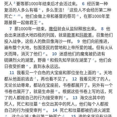
死人
要
等
那
1000
年
结束
后
才
会
活
过来
。
6
经历
第
一
种
k
复活
的
人
多么
有
福
，
多么
圣洁
！
这些
人
不
会
经历
第
二
种
l
*
死亡
。
他们
会
做
上帝
和
基督
的
祭司
，
在
那
1000
年
里
m
n
*
跟
基督
一起
做
君王
。
o
7
那
1000
年
一
结束
，
撒但
就
会
从
监狱
释放
出来
。
8
他
会
出来
迷惑
大地
四极
的
列国
，
就是
歌革
和
玛歌革
，
召集
他们
投入
战争
，
这些
人
的
数目
像
海沙
一样
。
9
他们
向
前
推进
，
遍布
整个
大地
，
包围
圣民
的
营地
和
上帝
所
爱
的
城
。
但
有
火
从
天
而
降
，
消灭
了
他们
。
10
迷惑
他们
的
魔鬼
被
扔
进
有
p
硫磺
烈火
的
湖
里
，
野兽
和
假先知
早
就
在
湖
里
了
。
他们
会
q
r
日夜
受
折磨
，
直到
永永远远
。
*
11
我
看见
一
个
白色
的
大
宝座
和
那
位
坐
在
上面
的
。
天地
s
都
从
他
面前
逃
去
，
再
也
看
不
见
了
。
12
我
看见
死
了
的
人
，
t
无论
长幼尊卑
，
都
站
在
宝座
前
，
书卷
都
展开
了
。
另外
有
一
个
书卷
也
展开
了
，
就是
生命册
。
根据
这些
书卷
上
写
的
话
，
死
u
了
的
人
都
按
自己
的
行为
接受
审判
。
13
海
交
出
其中
的
v
死人
，
死亡
和
坟墓
也
交
出
其中
的
死人
，
他们
每
个
人
都
按
*
自己
的
行为
接受
审判
。
14
死亡
和
坟墓
都
被
扔
进
火湖
里
w
，
这个
火湖
象征
第
二
种
死亡
。
15
谁
的
名字
没有
记录
x
y
z