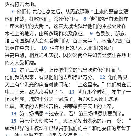
灾祸
打击
大地
。
7
他们
传讲
完
信息
之后
，
从
无底深渊
上来
的
野兽
会
跟
*
他们
作战
，
打败
他们
，
杀
死
他们
。
8
他们
的
尸首
会
倒
在
j
一
座
大城
里
的
大街
上
，
这
座
大城
也
就是
他们
的
主
被
处死
在
木柱
上
的
地方
，
由
所多玛
和
埃及
象征
。
9
各
民族
、
部族
、
语言
和
国族
的
人
会
观看
他们
的
尸首
三
天
半
，
不
准
人
把
尸首
k
安葬
在
墓穴
里
。
10
住
在
地
上
的
人
都
为
他们
的
死
而
兴高采烈
，
相互
送礼
庆祝
，
因为
这
两
个
先知
曾经
使
住
在
地
上
的
人
大
受
折磨
。
11
过
了
三
天
半
，
上帝
把
生命
的
气息
吹
进
他们
里面
，
l
他们
就
站
起来
，
看见
他们
的
人
都
惊恐
万分
。
12
他们
听见
天
上
有
个
洪亮
的
声音
对
他们
说
：“
上
这里
来
。”
他们
就
在
云
中
上
了
天
，
敌人
都
看见
了
。
13
就
在
那个
时刻
，
发生
了
一
*
场
大
地震
，
城
的
十
分
之
一
倒塌
了
，
有
7000
人
死
于
这
场
地震
。
其余
的
人
都
很
害怕
，
把
荣耀
归于
天
上
的
上帝
。
14
第
二
场
祸患
过去
了
。
看
！
第
三
场
祸患
快要
到
了
。
m
15
第
七
个
天使
吹号
，
天
上
就
发出
洪亮
的
声音
，
说
：“
n
统治
世界
的
王权
现在
已经
属于
我们
的
主
和
他
委任
的
基督
了
o
，
他
会
做
君王
，
直到
永永远远
。”
p
q
*