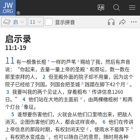
JW.ORG
登
录
更
搜
显
（打
改
索
示
启
11
显示拼音
开
网
JW.ORG
菜
新
站
单
启示录
窗
语
11:1-19
口）
言
11
有
一
根
像
长棍
一样
的
芦苇
赐
给
了
我
，
然后
有
声音
a
*
说
：“
你
起来
，
去
量
一
量
上帝
的
圣殿
和
祭坛
，
数
一
数
在
*
那里
崇拜
的
人
，
2
但
圣殿
外面
的
院子
却
不用
量
，
因为
这个
院子
已经
给
了
列国
。
列国
会
把
圣城
践踏
在
脚
下
42
个
月
。
b
c
3
我
要
叫
我
的
两
个
见证人
，
穿
着
粗布
传讲
信息
1260
*
日
。”
4
他们
站
在
大地
的
主
面前
，
由
两
棵
橄榄树
和
两
d
e
个
灯台
象征
。
f
5
谁
想
要
伤害
他们
，
火
就
会
从
他们
口
里
喷
出来
，
把
敌人
消灭
。
企图
伤害
他们
的
人
，
都
会
这样
丧命
。
6
他们
在
传讲
上帝
信息
的
那
段
时期
，
有
权
封闭
天空
，
使
雨水
不
能
降
下
g
h
，
有
权
把
水
变
成
血
，
也
可以
随
自己
的
意思
，
随时
用
各
种
i