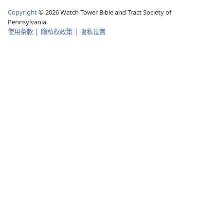
Copyright
©
2026
Watch Tower Bible and Tract Society of
Pennsylvania.
使用条款
|
隐私权政策
|
隐私设置