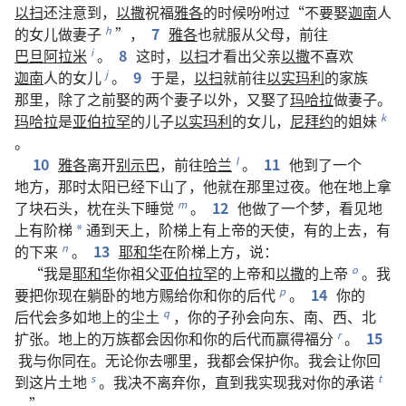
以扫
还
注意
到
，
以撒
祝福
雅各
的
时候
吩咐
过
“
不要
娶
迦南
人
的
女儿
做
妻子
”，
7
雅各
也
就
服从
父母
，
前往
h
巴旦阿拉米
。
8
这
时
，
以扫
才
看
出
父亲
以撒
不
喜欢
i
迦南
人
的
女儿
。
9
于是
，
以扫
就
前往
以实玛利
的
家族
j
那里
，
除了
之前
娶
的
两
个
妻子
以外
，
又
娶
了
玛哈拉
做
妻子
。
玛哈拉
是
亚伯拉罕
的
儿子
以实玛利
的
女儿
，
尼拜约
的
姐妹
k
。
10
雅各
离开
别示巴
，
前往
哈兰
。
11
他
到
了
一
个
l
地方
，
那
时
太阳
已经
下
山
了
，
他
就
在
那里
过夜
。
他
在
地
上
拿
了
块
石头
，
枕
在
头
下
睡觉
。
12
他
做
了
一
个
梦
，
看见
地
m
上
有
阶梯
通
到
天
上
，
阶梯
上
有
上帝
的
天使
，
有
的
上去
，
有
*
的
下来
。
13
耶和华
在
阶梯
上方
，
说
：
n
“
我
是
耶和华
你
祖父
亚伯拉罕
的
上帝
和
以撒
的
上帝
。
我
o
要
把
你
现在
躺卧
的
地方
赐
给
你
和
你
的
后代
。
14
你
的
p
后代
会
多
如
地
上
的
尘土
，
你
的
子孙
会
向
东
、
南
、
西
、
北
q
扩张
。
地
上
的
万族
都
会
因
你
和
你
的
后代
而
赢得
福分
。
15
r
我
与
你
同
在
。
无论
你
去
哪里
，
我
都
会
保护
你
。
我
会
让
你
回
到
这
片
土地
。
我
决
不
离弃
你
，
直到
我
实现
我
对
你
的
承诺
s
t
。”