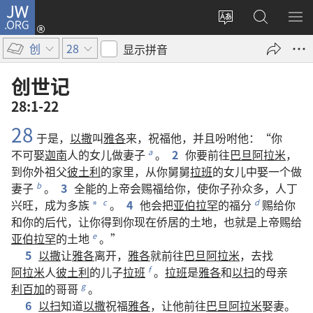
JW.ORG
登
录
更
搜
显
（打
改
索
示
创
28
显示拼音
开
网
JW.ORG
菜
新
站
单
创世记
窗
语
28:1-22
口）
言
28
于是
，
以撒
叫
雅各
来
，
祝福
他
，
并且
吩咐
他
：“
你
不可
娶
迦南
人
的
女儿
做
妻子
。
2
你
要
前往
巴旦阿拉米
，
a
到
你
外祖父
彼土利
的
家
里
，
从
你
舅舅
拉班
的
女儿
中
娶
一
个
做
妻子
。
3
全能
的
上帝
会
赐
福
给
你
，
使
你
子孙
众多
，
人丁
b
兴旺
，
成为
多
族
。
4
他
会
把
亚伯拉罕
的
福分
赐
给
你
c
d
*
和
你
的
后代
，
让
你
得到
你
现在
侨居
的
土地
，
也
就是
上帝
赐
给
亚伯拉罕
的
土地
。”
e
5
以撒
让
雅各
离开
，
雅各
就
前往
巴旦阿拉米
，
去
找
阿拉米
人
彼土利
的
儿子
拉班
。
拉班
是
雅各
和
以扫
的
母亲
f
利百加
的
哥哥
。
g
6
以扫
知道
以撒
祝福
雅各
，
让
他
前往
巴旦阿拉米
娶
妻
。