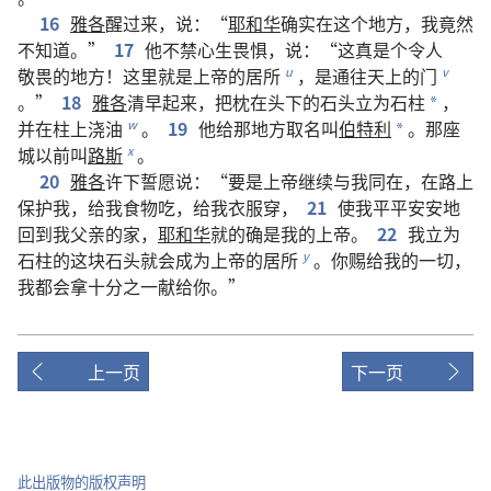
16
雅各
醒
过来
，
说
：“
耶和华
确实
在
这个
地方
，
我
竟然
不
知道
。”
17
他
不禁
心
生
畏惧
，
说
：“
这
真
是
个
令
人
敬畏
的
地方
！
这里
就是
上帝
的
居所
，
是
通
往
天
上
的
门
u
v
。”
18
雅各
清早
起来
，
把
枕
在
头
下
的
石头
立
为
石柱
，
*
并
在
柱
上
浇
油
。
19
他
给
那
地方
取名
叫
伯特利
。
那
座
w
*
城
以前
叫
路斯
。
x
20
雅各
许
下
誓愿
说
：“
要是
上帝
继续
与
我
同
在
，
在
路上
保护
我
，
给
我
食物
吃
，
给
我
衣服
穿
，
21
使
我
平平安安
地
回
到
我
父亲
的
家
，
耶和华
就
的确
是
我
的
上帝
。
22
我
立
为
石柱
的
这
块
石头
就
会
成为
上帝
的
居所
。
你
赐
给
我
的
一切
，
y
我
都
会
拿
十
分
之
一
献
给
你
。”
上一页
下一页
此出版物的版权声明