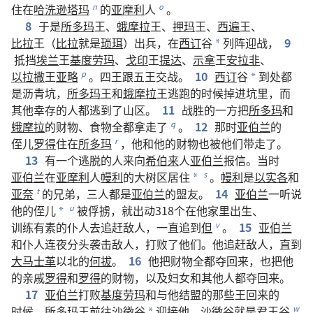
住
在
哈洗逊塔玛
的
亚摩利
人
。
n
o
8
于是
所多玛
王
、
蛾摩拉
王
、
押玛
王
、
西遍
王
、
比拉
王
（
比拉
就是
琐珥
）
出兵
，
在
西订
谷
列
阵
迎战
，
9
*
抵挡
埃兰
王
基度劳玛
、
戈印
王
提达
、
示拿
王
安拉非
、
以拉撒
王
亚略
。
四
王
跟
五
王
交战
。
10
西订
谷
到处
都
p
*
是
沥青坑
，
所多玛
王
和
蛾摩拉
王
逃跑
的
时候
掉
进
坑
里
，
而
其他
幸存
的
人
都
逃
到
了
山区
。
11
战胜
的
一
方
把
所多玛
和
蛾摩拉
的
财物
、
食物
全都
拿
走
了
。
12
那
时
亚伯兰
的
q
侄儿
罗得
住
在
所多玛
，
他
和
他
的
财物
也
被
他们
带
走
了
。
r
13
有
一
个
逃脱
的
人
来
向
希伯来
人
亚伯兰
报信
。
当时
亚伯兰
在
亚摩利
人
幔利
的
大树区
居住
。
幔利
是
以实各
和
s
*
亚奈
的
兄弟
，
三
人
都
是
亚伯兰
的
盟友
。
14
亚伯兰
一
听说
t
他
的
侄儿
被
俘掳
，
就
出动
318
个
在
他
家
里
出生
、
u
*
训练有素
的
仆人
去
追赶
敌人
，
一直
追
到
但
。
15
亚伯兰
v
和
仆人
连夜
分头
袭击
敌人
，
打败
了
他们
。
他
追赶
敌人
，
直到
大马士革
以
北
的
何拔
。
16
他
把
财物
全都
夺
回来
，
也
把
他
的
亲戚
罗得
和
罗得
的
财物
，
以及
妇女
和
其他
人
都
夺
回来
。
17
亚伯兰
打败
基度劳玛
和
与
他
结盟
的
那些
王
回来
的
时候
，
所多玛
王
前往
沙微
谷
迎接
他
。
沙微
谷
就是
君王谷
w
*