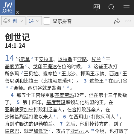
JW.ORG
登
录
更
搜
显
（打
改
索
示
创
14
显示拼音
开
网
JW.ORG
菜
新
站
单
创世记
窗
语
14:1-24
口）
言
14
当
示拿
王
安拉非
、
以拉撒
王
亚略
、
埃兰
王
a
b
基度劳玛
、
戈印
王
提达
在位
的
时候
，
2
这些
王
攻打
c
所多玛
王
贝拉
、
蛾摩拉
王
比沙
、
押玛
王
示纳
、
西遍
王
d
e
f
善以别
和
比拉
王
（
比拉
就是
琐珥
）。
3
这些
王
在
西订
谷
*
会师
。
西订
谷
就是
盐海
。
g
h
*
*
4
那
五
个
王
曾经
臣服
基度劳玛
12
年
，
但
在
第
十三
年
反叛
了
。
5
第
十四
年
，
基度劳玛
率领
与
他
结盟
的
王
，
在
亚斯他罗加宁
打败
利乏音
人
，
在
含
打败
苏辛
人
，
在
沙微基烈廷
打败
以米
人
，
6
在
西珥
山
打败
何利
人
，
i
j
k
直到
旷野
边
的
伊勒帕兰
。
7
之后
，
他们
掉转
方向
，
到
了
隐密巴
，
就是
加低斯
，
攻占
了
亚玛力
人
全
境
，
也
打败
了
l
m