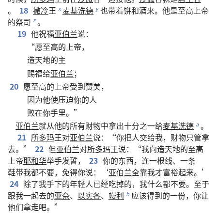
。
18
撒冷
王
麦基洗德
也
带
着
饼
和
酒
来
。
他
是
至高
上帝
x
y
的
祭司
。
z
19
他
祝福
亚伯兰
说
：
“
愿
至高
的
上帝
，
造
天地
的
主
赐
福
给
亚伯兰
；
20
愿
至高
的
上帝
受
到
赞美
，
因为
他
使
压迫
你
的
人
败
在
你
手
里
。”
亚伯兰
就
从
他
的
所有
财物
中
拿
出
十
分
之
一
给
麦基洗德
。
a
21
所多玛
王
对
亚伯兰
说
：“
你
把
人
交
给
我
，
财物
只管
拿
去
。”
22
但
亚伯兰
对
所多玛
王
说
：“
我
向
造
天地
的
至高
上帝
耶和华
举
手
发誓
，
23
你
的
东西
，
连
一
根
线
、
一
条
鞋带
我
都
不要
，
免得
你
说
：‘
亚伯兰
全
靠
我
才
富裕
起来
。’
24
除了
我
手下
的
年轻人
已经
吃
掉
的
，
我
什么
都
不要
。
至于
跟
我
一起
去
的
亚奈
、
以实各
、
幔利
应该
得到
的
一
份
，
你
让
b
他们
拿
走
吧
。”