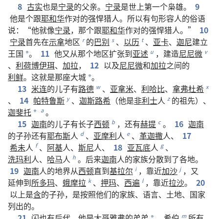
8
古实
也
是
宁录
的
父亲
。
宁录
是
世上
第
一
个
枭雄
。
9
他
是
个
跟
耶和华
作对
的
强悍
猎人
。
所以
有
句
形容
人
的
俗语
说
：“
他
就
像
宁录
，
那个
跟
耶和华
作对
的
强悍
猎人
。”
10
宁录
首先
在
示拿
地区
的
巴别
、
以历
、
亚卡
、
迦尼
建立
r
s
t
王国
。
11
他
又
从
那个
地区
扩张
到
亚述
，
建造
尼尼微
u
v
*
、
利荷博伊珥
、
加拉
，
12
以及
尼尼微
和
加拉
之
间
的
利鲜
。
这
就是
那
座
大城
。
*
13
米连
的
儿子
有
路德
、
亚拿米
、
利哈比
、
拿弗杜希
w
x
、
14
帕特鲁斯
、
迦斯路希
（
他
是
非利士
人
的
祖先
）、
y
z
迦斐托
。
a
*
15
迦南
的
儿子
有
长子
西顿
，
还
有
赫提
。
16
迦南
b
c
的
子孙
还
有
耶布斯
人
、
亚摩利
人
、
革迦撒
人
、
17
d
e
希未
人
、
阿基
人
、
斯尼
人
、
18
亚瓦底
人
、
f
g
洗玛利
人
、
哈马
人
。
后来
迦南
人
的
家族
分散
到
了
各
地
。
h
19
迦南
人
的
地界
从
西顿
直到
基拉尔
，
靠近
加沙
，
又
i
j
延伸
到
所多玛
、
蛾摩拉
、
押玛
、
西遍
，
靠近
拉沙
。
20
k
l
以上
是
含
的
子孙
，
是
按照
他们
的
家族
、
语言
、
土地
、
国家
列
出
的
。
21
闪
也
有
后代
，
他
是
大哥
雅弗
的
弟弟
，
希伯
所有
m
*