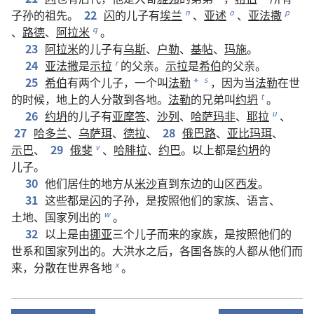
子孙
的
祖先
。
22
闪
的
儿子
有
埃兰
、
亚述
、
亚法撒
n
o
p
、
路德
、
阿拉米
。
q
23
阿拉米
的
儿子
有
乌斯
、
户勒
、
基帖
、
玛施
。
24
亚法撒
是
示拉
的
父亲
。
示拉
是
希伯
的
父亲
。
r
25
希伯
有
两
个
儿子
，
一
个
叫
法勒
，
因为
当
法勒
在世
s
*
的
时候
，
地
上
的
人
分散
到
各
地
。
法勒
的
兄弟
叫
约坍
。
t
26
约坍
的
儿子
有
亚摩答
、
沙列
、
哈萨玛非
、
耶拉
、
u
27
哈多兰
、
乌萨珥
、
德拉
、
28
俄巴路
、
亚比玛珥
、
示巴
、
29
俄斐
、
哈腓拉
、
约巴
。
以上
都
是
约坍
的
v
儿子
。
30
他们
居住
的
地方
从
米沙
直到
东边
的
山区
西发
。
31
这些
都
是
闪
的
子孙
，
是
按照
他们
的
家族
、
语言
、
土地
、
国家
列
出
的
。
w
32
以上
是
由
挪亚
三
个
儿子
而
来
的
家族
，
是
按照
他们
的
世系
和
国家
列
出
的
。
大洪水
之后
，
各
国
各
族
的
人
都
从
他们
而
来
，
分散
在
世界
各
地
。
x