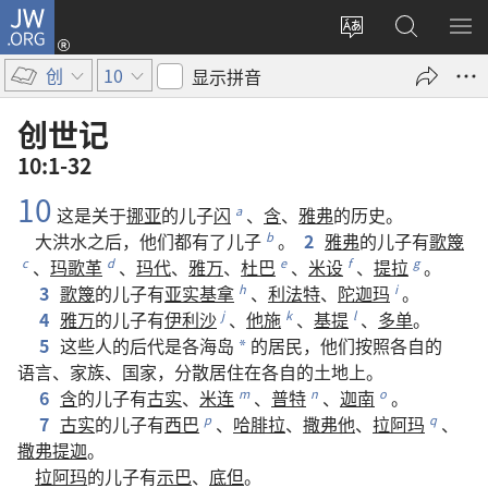
JW.ORG
登
录
更
搜
显
（打
改
索
示
创
10
显示拼音
开
网
JW.ORG
菜
新
站
单
创世记
窗
语
10:1-32
口）
言
10
这
是
关于
挪亚
的
儿子
闪
、
含
、
雅弗
的
历史
。
a
大洪水
之后
，
他们
都
有
了
儿子
。
2
雅弗
的
儿子
有
歌篾
b
、
玛歌革
、
玛代
、
雅万
、
杜巴
、
米设
、
提拉
。
c
d
e
f
g
3
歌篾
的
儿子
有
亚实基拿
、
利法特
、
陀迦玛
。
h
i
4
雅万
的
儿子
有
伊利沙
、
他施
、
基提
、
多单
。
j
k
l
5
这些
人
的
后代
是
各
海岛
的
居民
，
他们
按照
各自
的
*
语言
、
家族
、
国家
，
分散
居住
在
各自
的
土地
上
。
6
含
的
儿子
有
古实
、
米连
、
普特
、
迦南
。
m
n
o
7
古实
的
儿子
有
西巴
、
哈腓拉
、
撒弗他
、
拉阿玛
、
p
q
撒弗提迦
。
拉阿玛
的
儿子
有
示巴
、
底但
。