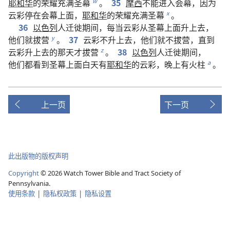
耶和华
的
荣耀
充满
圣幕
。
35
摩西
不
能
进入
会幕
，
因为
w
云彩
停
在
会幕
上面
，
耶和华
的
荣耀
充满
圣幕
。
x
36
以色列
人
迁徙
期间
，
每
当
云彩
从
圣幕
上面
升
上去
，
他们
就
拔营
。
37
云彩
不
升
上去
，
他们
就
不
拔营
，
直到
y
云彩
升
上去
的
那
天
才
拔营
。
38
以色列
人
迁徙
期间
，
z
他们
都
看
到
圣幕
上面
白天
有
耶和华
的
云彩
，
晚上
有
火柱
。
a
上一页
下一页
此出版物的版权声明
Copyright
©
2026
Watch Tower Bible and Tract Society of
Pennsylvania.
使用条款
|
隐私权政策
|
隐私设置