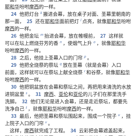
耶和华
吩咐
摩西
的
一样
。
24
他
把
灯台
搬
进
会幕
，
放
在
桌子
对面
、
圣幕
里
朝
南
的
k
那
一面
，
25
还
在
耶和华
面前
把
灯
点
亮
，
就
像
耶和华
吩咐
l
摩西
的
一样
。
26
他
把
金坛
抬
进
会幕
，
放
在
帷幔
前
，
27
这样
就
m
可以
在
坛
上
燃烧
芬芳
的
香
，
使
烟气
上升
，
就
像
耶和华
n
o
吩咐
摩西
的
一样
。
28
之后
，
他
挂
上
圣幕
入口
的
门帘
。
p
29
他
把
全烧祭
的
祭坛
放
在
圣幕
（
就是
会幕
）
入口
q
前面
，
这样
就
可以
在
祭坛
上
献
全烧祭
和
谷祭
，
就
像
耶和华
r
吩咐
摩西
的
一样
。
30
他
把
铜盆
放
在
会幕
和
祭坛
之
间
，
再
把
用
来
清洗
的
水
放
进
铜盆
里
。
31
摩西
、
亚伦
和
亚伦
的
儿子们
在
那里
洗
手
s
洗
脚
。
32
他们
无论
是
进入
会幕
，
还是
走
近
祭坛
，
都
要
先
洗
净
自己
，
就
像
耶和华
吩咐
摩西
的
一样
。
t
33
最后
，
他
把
圣幕
和
祭坛
围
起来
，
围
成
一
个
院子
，
挂
u
上
院子
入口
的
门帘
。
v
这样
，
摩西
就
完成
了
工程
。
34
云彩
把
会幕
遮盖
起来
，