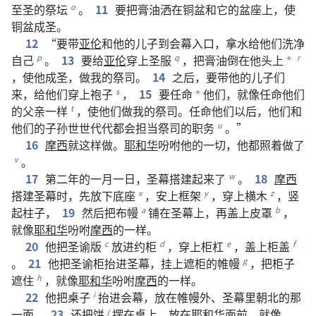
至圣
的
祭坛
。
11
要
把
膏油
洒
在
铜盆
和
它
的
盆座
上
，
使
o
铜盆
成圣
。
12
“
要
带
亚伦
和
他
的
儿子
到
会幕
入口
，
拿
水
给
他们
洗
净
自己
。
13
要
给
亚伦
穿
上
圣服
，
把
膏油
倒
在
他
头
上
p
q
r
*
，
使
他
成圣
，
做
我
的
祭司
。
14
之后
，
要
带
他
的
儿子们
来
，
给
他们
穿
上
袍子
，
15
要
任命
他们
，
就
像
任命
他们
s
*
的
父亲
一样
，
使
他们
做
我
的
祭司
。
任命
他们
以后
，
他们
和
t
他们
的
子孙
世世代代
都
会
担当
祭司
的
职务
。”
u
16
摩西
就
这样
做
。
耶和华
吩咐
他
的
一切
，
他
都
照
着
做
了
。
v
17
第
二
年
的
一
月
一
日
，
圣幕
搭建
起来
了
。
18
摩西
w
搭建
圣幕
时
，
先
放
下
底座
，
安
上
框架
，
穿
上
横木
，
竖
x
y
z
起
柱子
，
19
然后
把
布幔
铺
在
圣幕
上
，
再
盖
上
皮罩
，
a
b
就
像
耶和华
吩咐
摩西
的
一样
。
20
他
把
圣谕版
放
进
约柜
，
穿
上
柜杠
，
盖
上
柜盖
c
d
e
f
。
21
他
把
圣谕柜
抬
进
圣幕
，
挂
上
遮
柜
的
帷幔
，
把
柜子
g
遮
住
，
就
像
耶和华
吩咐
摩西
的
一样
。
h
22
他
把
桌子
抬
进
会幕
，
放
在
帷幔
外
、
圣幕
里
朝
北
的
那
i
一面
，
23
还
把
饼
摆
在
桌
上
，
放
在
耶和华
面前
，
就
像
j