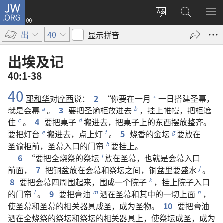
JW.ORG
登
录
更
搜
显
（打
改
索
示
出
40
显示拼音
开
网
JW.ORG
菜
新
站
单
出埃及记
窗
语
40:1-38
口）
言
40
耶和华
对
摩西
说
：
2
“
你
要
在
一
月
一
日
搭建
圣幕
，
*
就是
会幕
。
3
要
把
圣谕柜
放
进去
，
挂
上
帷幔
，
把
柜
遮
a
b
住
。
4
要
把
桌子
搬
进去
，
把
桌子
上
的
东西
摆放
整齐
。
c
d
要
把
灯台
搬
进去
，
点
上
灯
。
5
烧香
的
金坛
要
放
在
e
f
g
圣谕柜
前
，
圣幕
入口
的
门帘
要
挂
上
。
h
6
“
要
把
全烧祭
的
祭坛
放
在
圣幕
，
也
就是
会幕
入口
i
前面
，
7
把
铜盆
放
在
会幕
和
祭坛
之
间
，
铜盆
里
要
盛
水
。
j
8
要
把
会幕
四周
围
起来
，
围
成
一
个
院子
，
挂
上
院子
入口
k
的
门帘
。
9
要
把
膏油
洒
在
圣幕
和
其中
的
一切
上面
，
l
m
n
使
圣幕
和
圣幕
的
相关
器具
成圣
，
成为
圣物
。
10
要
把
膏油
洒
在
全烧祭
的
祭坛
和
祭坛
的
相关
器具
上
，
使
祭坛
成圣
，
成为