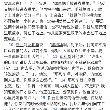
雪
那么
白
！
7
上帝
说
：“
你
再
把
手
放
进
衣襟
里
。”
他
就
e
又
把
手
放
进
衣襟
里
。
他
再
把
手
抽
出来
时
，
手
就
复原
了
，
跟
身上
其余
的
部分
一样
！
8
上帝
说
：“
就算
他们
不
相信
你
，
不
理会
第
一
个
神迹
，
也
一定
会
相信
第
二
个
神迹
。
9
要是
f
这
两
个
神迹
他们
都
不
相信
，
也
不
听
你
说
的
话
，
你
就
从
尼罗
河
里
取
点
水
，
倒
在
干地
上
。
你
从
尼罗
河
里
取
来
的
水
会
在
干地
上
变
成
血
。”
g
10
摩西
对
耶和华
说
：“
耶和华
啊
，
对不起
，
我
向来
不
是
口齿
伶俐
的
人
，
以前
不
是
，
你
对
仆人
说话
以后
也
不
是
。
我
一直
都
是
笨口拙舌
的
。”
11
耶和华
对
他
说
：“
谁
造
人
h
的
口
呢
？
谁
使
人
口
哑
耳
聋
、
眼
明
眼
瞎
呢
？
不
就是
我
耶和华
吗
？
12
你
去
吧
，
你
说话
的
时候
我
会
与
你
同
在
，
我
会
教
你
该
说
的
话
。”
13
他
说
：“
耶和华
啊
，
对不起
，
请
你
派
i
别人
去
吧
，
你
想
派
谁
去
都
行
。”
14
耶和华
就
向
摩西
发怒
，
说
：“
你
有
一
个
哥哥
，
利未
族人
亚伦
，
不
是
吗
？
我
j
知道
他
的
口才
很
好
。
他
正在
路上
，
要
来
见
你
。
他
看见
你
，
心里
肯定
很
高兴
。
15
你
要
把
该
说
的
话
告诉
他
，
传达
给
k
他
。
你
说话
的
时候
和
他
说话
的
时候
，
我
都
会
与
你们
同
在
l
m
。
我
也
会
教
你们
该
怎么
做
。
16
他
要
替
你
向
人民
说话
。
他