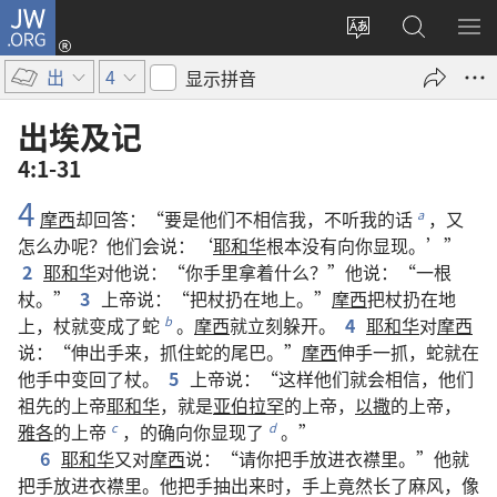
JW.ORG
登
录
更
搜
显
（打
改
索
示
出
4
显示拼音
开
网
JW.ORG
菜
新
站
单
出埃及记
窗
语
4:1-31
口）
言
4
摩西
却
回答
：“
要是
他们
不
相信
我
，
不
听
我
的
话
，
又
a
怎么
办
呢
？
他们
会
说
：‘
耶和华
根本
没有
向
你
显现
。’”
2
耶和华
对
他
说
：“
你
手
里
拿
着
什么
？”
他
说
：“
一
根
杖
。”
3
上帝
说
：“
把
杖
扔
在
地
上
。”
摩西
把
杖
扔
在
地
上
，
杖
就
变
成
了
蛇
。
摩西
就
立刻
躲
开
。
4
耶和华
对
摩西
b
说
：“
伸
出
手
来
，
抓
住
蛇
的
尾巴
。”
摩西
伸手
一
抓
，
蛇
就
在
他
手
中
变
回
了
杖
。
5
上帝
说
：“
这样
他们
就
会
相信
，
他们
祖先
的
上帝
耶和华
，
就是
亚伯拉罕
的
上帝
，
以撒
的
上帝
，
雅各
的
上帝
，
的确
向
你
显现
了
。”
c
d
6
耶和华
又
对
摩西
说
：“
请
你
把
手
放
进
衣襟
里
。”
他
就
把
手
放
进
衣襟
里
。
他
把
手
抽
出来
时
，
手
上
竟然
长
了
麻风
，
像