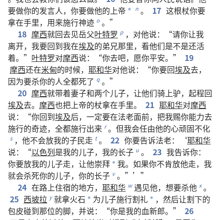
要
做
你
的
发言人
，
你
要
做
他
的
上帝
。
17
这
根
杖
你
要
n
*
拿
在
手
里
，
用
来
施行
神迹
。”
o
18
摩西
就
回去
见
岳父
叶特罗
，
对
他
说
：“
请
你
让
我
p
离开
，
我
要
回
到
我
在
埃及
的
弟兄
那里
，
看
他们
是
不
是
还
活
着
。”
叶特罗
对
摩西
说
：“
你
去
吧
，
愿
你
平安
。”
19
摩西
还
在
米甸
的
时候
，
耶和华
对
他
说
：“
你
要
回
埃及
去
，
因为
要
杀
你
的
人
全都
死
了
。”
q
20
摩西
就
带
着
妻子
和
两
个
儿子
，
让
他们
骑
上
驴
，
起程
回
埃及
去
。
摩西
也
把
上帝
的
杖
拿
在
手
里
。
21
耶和华
对
摩西
说
：“
你
回
到
埃及
后
，
一定
要
在
法老
面前
，
把
我
赐
你
能力
去
施行
的
奇迹
，
全都
施行
出来
。
但
我
会
任由
他
的
心
顽固不化
r
，
他
不
会
放
我
的
子民
走
。
22
你
要
告诉
法老
：‘
耶和华
s
t
说
：“
以色列
是
我
的
儿子
，
我
的
长子
。
23
我
告诉
你
：
u
你
要
放
我
的
儿子
走
，
让
他
崇拜
我
。
如果
你
不
肯
放
他
走
，
我
*
就
会
杀
死
你
的
儿子
，
你
的
长子
。”’”
v
24
在
路上
住宿
的
地方
，
耶和华
遇见
他
，
想
要
杀
他
。
w
x
25
西坡拉
就
拿
火石
为
儿子
施行
割礼
，
然后
让
割
下
的
y
*
*
包皮
碰
到
那
位
的
脚
，
并
说
：“
你
是
我
的
血新郎
。”
26