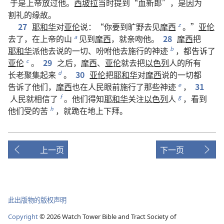
于是
上帝
放
过
他
。
西坡拉
当时
提
到
“
血新郎
”，
是
因为
割礼
的
缘故
。
27
耶和华
对
亚伦
说
：“
你
要
到
旷野
去
见
摩西
。”
亚伦
z
去
了
，
在
上帝
的
山
见
到
摩西
，
就
亲吻
他
。
28
摩西
把
a
耶和华
派
他
去
说
的
一切
、
吩咐
他
去
施行
的
神迹
，
都
告诉
了
b
亚伦
。
29
之后
，
摩西
、
亚伦
就
去
把
以色列
人
的
所有
c
长老
聚集
起来
。
30
亚伦
把
耶和华
对
摩西
说
的
一切
都
d
告诉
了
他们
，
摩西
也
在
人民
眼前
施行
了
那些
神迹
，
31
e
人民
就
相信
了
。
他们
得知
耶和华
关注
以色列
人
，
看
到
f
g
他们
受
的
苦
，
就
跪
在
地
上
下拜
。
h
上一页
下一页
此出版物的版权声明
Copyright
©
2026
Watch Tower Bible and Tract Society of