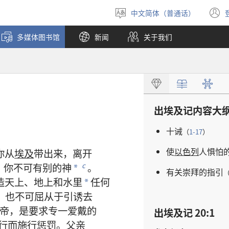
中文简体（普通话）
选
择
多媒体图书馆
新闻
关于我们
语
言
出埃及记
内容
大
十诫
（
1-17
）
使
以色列
人
惧怕
你
从
埃及
带
出来
，
离开
，
你
不可
有
别
的
神
。
c
*
有关
崇拜
的
指引
造
天
上
、
地
上
和
水
里
任何
*
，
也
不可
屈从
于
引诱
去
帝
，
是
要求
专一
爱戴
的
出埃及记 20:1
行
而
施行
惩罚
。
父亲