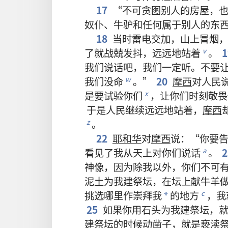
17
“
不可
贪图
别人
的
房屋
，
奴仆
、
牛
驴
和
任何
属于
别人
的
东
18
当时
雷电交加
，
山
上
冒
烟
了
就
战兢
发抖
，
远远
地
站
着
。
1
v
我们
说话
吧
，
我们
一定
听
。
不要
我们
没命
。”
20
摩西
对
人民
w
是
要
试验
你们
，
让
你们
时刻
敬畏
x
于是
人民
继续
远远
地
站
着
，
摩西
。
z
22
耶和华
对
摩西
说
：“
你
要
看见
了
我
从
天
上
对
你们
说话
。
2
a
神像
，
因为
除
我
以外
，
你们
不可
泥土
为
我
建
祭坛
，
在
坛
上
献
牛
羊
挑选
哪里
作
崇拜
我
的
地方
，
我
c
*
25
如果
你
用
石头
为
我
建
祭坛
，
建
祭坛
的
时候
动
凿子
，
就是
亵渎