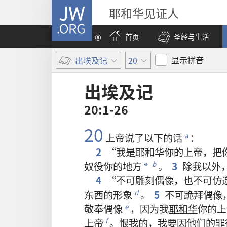
JW.ORG
耶和华见证人
首页
圣经与生活
显示拼音
出埃及记
20
出埃及记
20:1-26
20
上帝
说
了
以下
的
话
：
a
2
“
我
是
耶和华
你
的
上帝
，
把
奴役
你
的
地方
。
3
除
我
以外
b
*
4
“
不可
雕刻
偶像
，
也
不可
仿
东西
的
形象
。
5
不可
跪拜
偶像
d
敬奉
偶像
，
因为
我
耶和华
你
的
上
e
上帝
。
恨
我
的
，
我
要
因
他们
的
罪
f