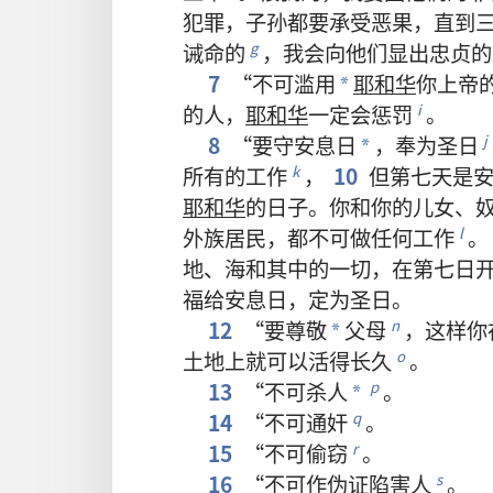
犯罪
，
子孙
都
要
承受
恶果
，
直到
诫命
的
，
我
会
向
他们
显
出
忠贞
的
g
7
“
不可
滥用
耶和华
你
上帝
*
的
人
，
耶和华
一定
会
惩罚
。
i
8
“
要
守
安息日
，
奉
为
圣日
j
*
所有
的
工作
，
10
但
第
七
天
是
k
耶和华
的
日子
。
你
和
你
的
儿女
、
外族
居民
，
都
不可
做
任何
工作
。
l
地
、
海
和
其中
的
一切
，
在
第
七
日
福
给
安息日
，
定
为
圣日
。
12
“
要
尊敬
父母
，
这样
你
n
*
土地
上
就
可以
活
得
长久
。
o
13
“
不可
杀
人
。
p
*
14
“
不可
通奸
。
q
15
“
不可
偷窃
。
r
16
“
不可
作
伪证
陷害
人
。
s