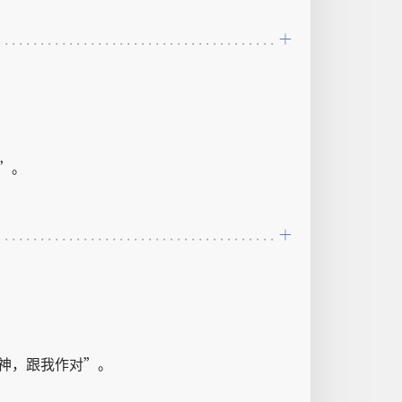
”。
神
，
跟
我
作对
”。