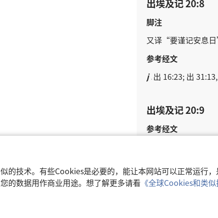
出埃及记 20:8
脚注
又
译
“
要
谨记
安息日
参考经文
j
出 16:23; 出 31:13,
出埃及记 20:9
参考经文
k
出 23:12
和类似的技术。有些Cookies是必要的，能让本网站可以正常运
出埃及记 20:10
收集您的数据用作商业用途。想了解更多请看
《全球Cookies和
参考经文
l
出 16:29; 出 34:21