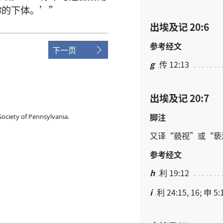
你
的
下体
。’”
出埃及记 20:6
参考经文
下一页
g
传 12:13
出埃及记 20:7
脚注
ociety of Pennsylvania.
又
译
“
藐视
”
或
“
亵
参考经文
h
利 19:12
i
利 24:15, 16; 申 5: