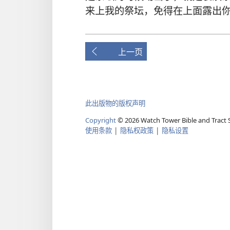
来
上
我
的
祭坛
，
免得
在
上面
露
出
上一页
此出版物的版权声明
Copyright
©
2026
Watch Tower Bible and Tract S
使用条款
|
隐私权政策
|
隐私设置