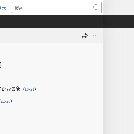
登录
（打
搜
开
索
新
窗
口）
纲
的
奇异
景象
（
18-21
）
（
22-26
）