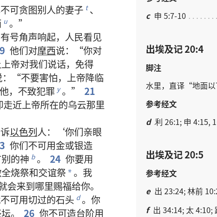
也
不可
贪图
别人
的
妻子
、
t
c
申 5:7-10
西
。”
u
，
有
号角声
响
起
，
人民
看见
出埃及记 20:4
9
他们
对
摩西
说
：“
你
对
让
上帝
对
我们
说话
，
免得
脚注
说
：“
不要
害怕
，
上帝
降临
水
里
，
直译
“
地面
以
他
，
不致
犯罪
。”
21
y
参考经文
却
走
近
上帝
所在
的
乌云
那里
d
利 26:1; 申 4:15, 
告诉
以色列
人
：‘
你们
亲眼
3
你们
不可
用
金
或
银
造
出埃及记 20:5
有
别
的
神
。
24
你
要
用
b
做
全烧祭
和
交谊祭
。
我
参考经文
*
就
会
来
到
哪里
赐
福
给
你
。
e
出 23:24; 林前 10:
就
不可
用
切
过
的
石头
。
你
d
f
出 34:14; 太 4:10;
祭坛
。
26
你
不可
造
台阶
用