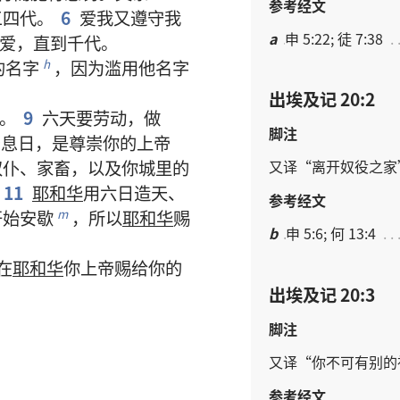
参考经文
三四
代
。
6
爱
我
又
遵守
我
a
申 5:22; 徒 7:38
爱
，
直到
千
代
。
的
名字
，
因为
滥用
他
名字
h
出埃及记 20:2
。
9
六
天
要
劳动
，
做
脚注
安息日
，
是
尊崇
你
的
上帝
奴仆
、
家畜
，
以及
你
城
里
的
又
译
“
离开
奴役
之
家
11
耶和华
用
六
日
造
天
、
参考经文
开始
安歇
，
所以
耶和华
赐
m
b
申 5:6; 何 13:4
在
耶和华
你
上帝
赐
给
你
的
出埃及记 20:3
脚注
又
译
“
你
不可
有
别
的
参考经文