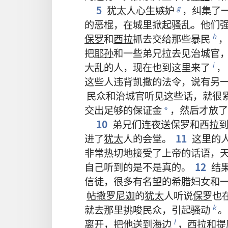
5
犹太
人
心
生
嫉妒
，
纠集
了
g
的
恶棍
，
在
城
里
掀起
骚乱
。
他们
保罗
和
西拉
抓
去
交
给
那些
暴民
，
h
把
耶孙
和
一些
弟兄
拉
去
见
治城官
大乱
的
人
，
现在
也
到
这里
来
了
，
i
这些
人
违背
凯撒
的
法令
，
说
有
另
民众
和
治城官
听见
这些
话
，
就
很
交
出
足够
的
保证金
，
然后
才
放
了
*
10
弟兄们
连夜
送
保罗
和
西拉
进
了
犹太
人
的
会堂
。
11
这里
的
非常
热切
地
接受
了
上帝
的
话语
，
自己
听
到
的
是
不
是
真
的
。
12
结
信徒
，
很
多
有
名望
的
希腊
妇女
和
帖撒罗尼迦
的
犹太
人
听说
保罗
也
就
去
那里
挑唆
民众
，
引起
骚动
。
k
离开
，
把
他
送
到
海
边
，
西拉
和
提
l