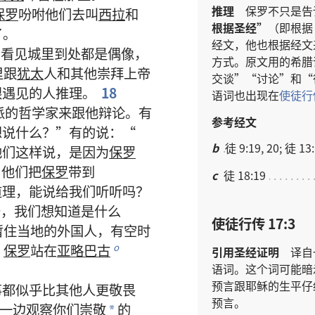
推理
保罗
不
只是
告
保罗
吩咐
他们
去
叫
西拉
和
根据
圣经
”
（
即
根据
了
。
经文
，
他
也
根据
经文
，
看见
城
里
到处
都
是
偶像
，
方式
。
原文
用
的
希腊
里
跟
犹太
人
和
其他
崇拜
上帝
交谈
”“
讨论
”
和
“
跟
遇见
的
人
推理
。
18
语词
也
出现
在
使徒行
派
的
哲学家
来
跟
他
辩论
。
有
参考经文
想
说
什么
？”
有
的
说
：“
b
徒 9:19, 20; 徒 13:
他们
这样
说
，
是
因为
保罗
他们
把
保罗
带
到
c
徒 18:19
道理
，
能
说
给
我们
听听
吗
？
奇
，
我们
想
知道
是
什么
使徒行传 17:3
暂
住
当地
的
外国人
，
有
空
时
保罗
站
在
亚略巴古
o
引用
圣经
证明
译
自
语词
。
这个
词
可能
暗
预言
跟
耶稣
的
生平
仔
事
都
似乎
比
其他
人
更
敬畏
预言
。
一边
观察
你们
崇敬
的
*