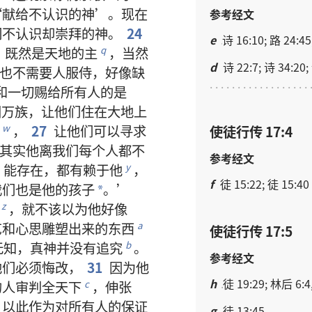
‘
献
给
不
认识
的
神
’。
现在
参考经文
们
不
认识
却
崇拜
的
神
。
24
e
诗 16:10; 路 24:45
，
既然
是
天地
的
主
，
当然
q
d
诗 22:7; 诗 34:20;
也
不
需要
人
服侍
，
好像
缺
和
一切
赐
给
所有
人
的
是
国
万族
，
让
他们
住
在
大地
上
，
27
让
他们
可以
寻求
w
使徒行传 17:4
其实
他
离
我们
每
个
人
都
不
参考经文
，
能
存在
，
都
有赖
于
他
，
y
f
徒 15:22; 徒 15:40
我们
也
是
他
的
孩子
。’
*
，
就
不
该
以为
他
好像
z
艺
和
心思
雕塑
出来
的
东西
a
使徒行传 17:5
无知
，
真神
并
没有
追究
。
b
参考经文
他们
必须
悔改
，
31
因为
他
h
徒 19:29; 林后 6:4,
的
人
审判
全
天下
，
伸张
c
，
以
此
作为
对
所有
人
的
保证
g
徒 13:45