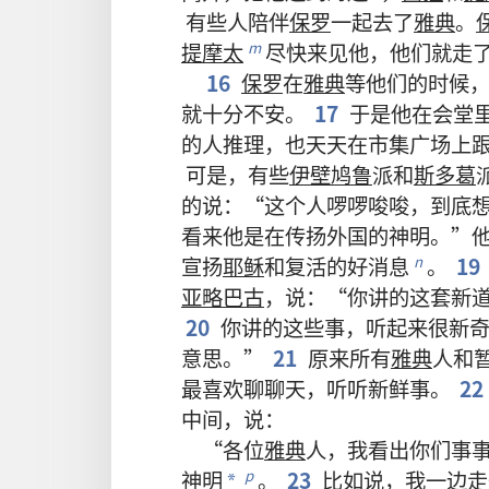
有些
人
陪伴
保罗
一起
去
了
雅典
。
提摩太
尽快
来
见
他
，
他们
就
走
m
16
保罗
在
雅典
等
他们
的
时候
就
十分
不安
。
17
于是
他
在
会堂
的
人
推理
，
也
天天
在
市集
广场
上
可是
，
有些
伊壁鸠鲁
派
和
斯多葛
的
说
：“
这个
人
啰啰唆唆
，
到底
看来
他
是
在
传扬
外国
的
神明
。”
宣扬
耶稣
和
复活
的
好消息
。
19
n
亚略巴古
，
说
：“
你
讲
的
这
套
新
20
你
讲
的
这些
事
，
听
起来
很
新
意思
。”
21
原来
所有
雅典
人
和
最
喜欢
聊聊
天
，
听听
新鲜
事
。
22
中间
，
说
：
“
各
位
雅典
人
，
我
看
出
你们
事
神明
。
23
比如
说
，
我
一边
走
p
*