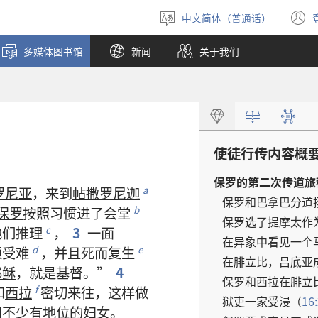
中文简体（普通话）
选
择
多媒体图书馆
新闻
关于我们
语
言
使徒行传
内容
概
保罗
的
第
二
次
传道
旅
罗尼亚
，
来
到
帖撒罗尼迦
a
保罗
和
巴拿巴
分道
保罗
按照
习惯
进
了
会堂
b
保罗
选
了
提摩太
作
他们
推理
，
3
一面
c
在
异象
中
看见
一
个
须
受难
，
并且
死
而
复生
d
e
在
腓立比
，
吕底亚
耶稣
，
就是
基督
。”
4
保罗
和
西拉
在
腓立
和
西拉
密切
来往
，
这样
做
f
狱吏
一
家
受浸
（
16
和
不
少
有
地位
的
妇女
。