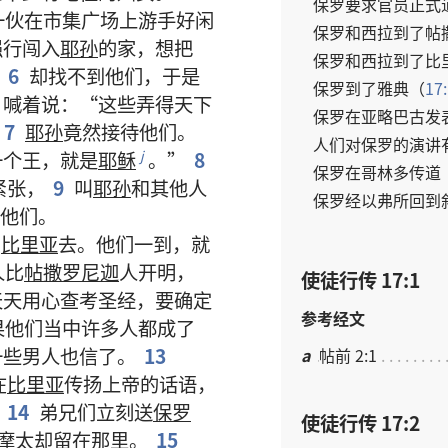
保罗
要求
官员
正式
一
伙
在
市集
广场
上
游手好闲
保罗
和
西拉
到
了
帖
强行
闯
入
耶孙
的
家
，
想
把
保罗
和
西拉
到
了
比
6
却
找
不
到
他们
，
于是
保罗
到
了
雅典
（
17
，
喊
着
说
：“
这些
弄
得
天下
保罗
在
亚略巴古
发
7
耶孙
竟然
接待
他们
。
人们
对
保罗
的
演讲
一
个
王
，
就是
耶稣
。”
8
j
保罗
在
哥林多
传道
紧张
，
9
叫
耶孙
和
其他
人
保罗
经
以弗所
回
到
他们
。
到
比里亚
去
。
他们
一
到
，
就
人
比
帖撒罗尼迦
人
开明
，
使徒行传 17:1
天天
用心
查考
圣经
，
要
确定
参考经文
果
他们
当中
许多
人
都
成
了
一些
男人
也
信
了
。
13
a
帖前 2:1
在
比里亚
传扬
上帝
的
话语
，
14
弟兄们
立刻
送
保罗
使徒行传 17:2
摩太
却
留
在
那里
。
15