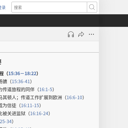
登录
（打
搜
开
索
新
窗
口）
要
程
（
15:36－18:22
）
扬镳
（
15:36-41
）
为
传道
旅程
的
同伴
（
16:1-5
）
马其顿人
；
传道
工作
扩展
到
欧洲
（
16:6-10
）
成为
信徒
（
16:11-15
）
比
被
关
进
监狱
（
16:16-24
）
:25-34
）