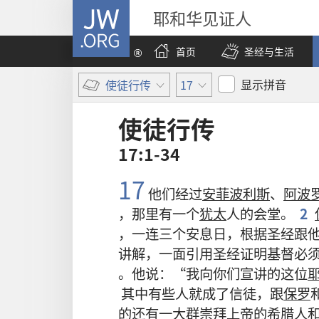
JW.ORG
耶和华见证人
首页
圣经与生活
显示拼音
使徒行传
17
使徒行传
17:1-34
17
他们
经过
安菲波利斯
、
阿波
，
那里
有
一
个
犹太
人
的
会堂
。
2
，
一连
三
个
安息日
，
根据
圣经
跟
讲解
，
一面
引用
圣经
证明
基督
必
。
他
说
：“
我
向
你们
宣讲
的
这
位
其中
有些
人
就
成
了
信徒
，
跟
保罗
的
还
有
一
大
群
崇拜
上帝
的
希腊
人