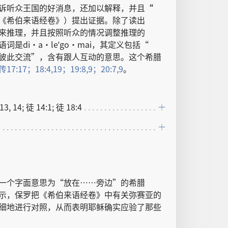
诉
听众
王国
的
好消息
，
还
加以
解释
，
并且
“
《
希伯来语
经卷
》）
提
出
证据
。
除了
读
出
来
推理
，
并且
按照
听众
的
情况
调整
推理
的
语词
是
di·a·leʹgo·mai，
其
定义
包括
“
彼此
交流
”，
含有
跟
人
互动
的
意思
。
这个
希腊
传
17:17；
18:4,
19；
19:8,9；
20:7,
9
。
13, 14; 徒 14:1; 徒 18:4
一
个
字面
意思
为
“
放
在
……
旁边
”
的
希腊
示
，
保罗
把
《
希伯来语
经卷
》
中
有关
弥赛亚
的
细
地
进行
对照
，
从而
表明
耶稣
确实
应验
了
那些