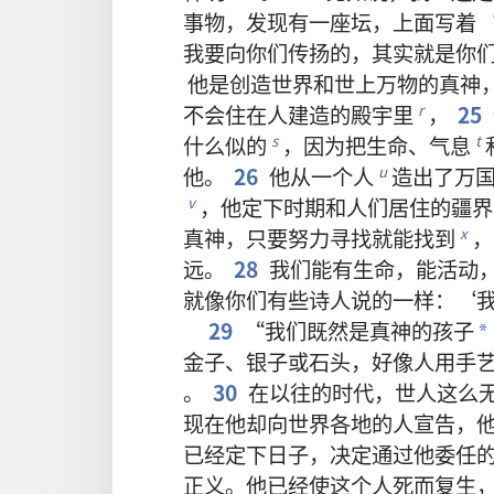
事物
，
发现
有
一
座
坛
，
上面
写
着
我
要
向
你们
传扬
的
，
其实
就是
你
他
是
创造
世界
和
世上
万物
的
真神
不
会
住
在
人
建造
的
殿宇
里
，
25
r
什么
似的
，
因为
把
生命
、
气息
s
t
他
。
26
他
从
一
个
人
造
出
了
万
u
，
他
定
下
时期
和
人们
居住
的
疆界
v
真神
，
只要
努力
寻找
就
能
找
到
，
x
远
。
28
我们
能
有
生命
，
能
活动
就
像
你们
有些
诗人
说
的
一样
：‘
29
“
我们
既然
是
真神
的
孩子
*
金子
、
银子
或
石头
，
好像
人
用
手
。
30
在
以往
的
时代
，
世人
这么
现在
他
却
向
世界
各
地
的
人
宣告
，
已经
定
下
日子
，
决定
通过
他
委任
正义
。
他
已经
使
这个
人
死
而
复生