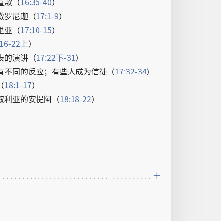
道歉
（
16:35-40
）
撒罗尼迦
（
17:1-9
）
里亚
（
17:10-15
）
:16-22
上
）
表
的
演讲
（
17:22
下
-31
）
有
不
同
的
反应
；
有些
人
成为
信徒
（
17:32-34
）
（
18:1-17
）
叙利亚
的
安提阿
（
18:18-22
）