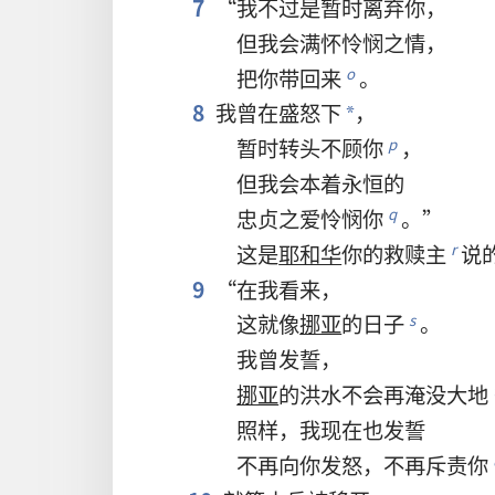
7
“
我
不过
是
暂时
离弃
你
，
但
我
会
满怀
怜悯
之
情
，
把
你
带
回来
。
o
8
我
曾
在
盛怒
下
，
*
暂时
转
头
不顾
你
，
p
但
我
会
本
着
永恒
的
忠贞
之
爱
怜悯
你
。”
q
这
是
耶和华
你
的
救赎主
说
r
9
“
在
我
看来
，
这
就
像
挪亚
的
日子
。
s
我
曾
发誓
，
挪亚
的
洪水
不
会
再
淹没
大地
照样
，
我
现在
也
发誓
不
再
向
你
发怒
，
不
再
斥责
你