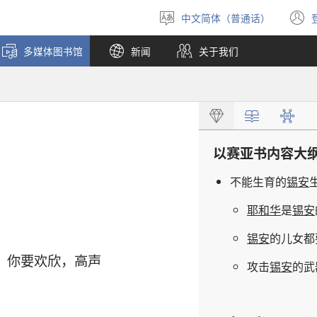
中文简体（普通话）
选
择
多媒体图书馆
新闻
关于我们
语
言
以赛亚书
内容
大
不
能
生育
的
锡安
耶和华
是
锡安
锡安
的
儿女
都
，
你
要
欢欣
，
高声
攻击
锡安
的
武