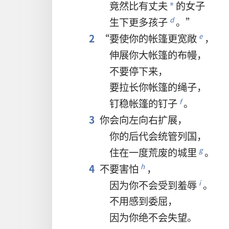
竟然
比
有
丈夫
的
女子
*
生
下
更
多
孩子
。”
d
2
“
要
使
你
的
帐篷
更
宽敞
，
e
伸展
你
大
帐篷
的
布幔
，
不要
停
下来
，
要
拉
长
你
帐篷
的
绳子
，
钉
稳
帐篷
的
钉子
。
f
3
你
会
向
左
向
右
扩展
，
你
的
后代
会
统管
列国
，
住
在
一度
荒废
的
城
里
。
g
4
不要
害怕
，
h
因为
你
不
会
受
到
羞辱
。
i
不用
感到
委屈
，
因为
你
绝
不
会
失望
。