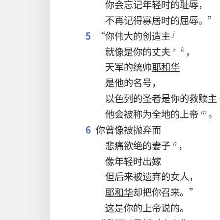
你
会
忘记
年轻
时
的
耻辱
，
不
再
记得
寡居
时
的
屈辱
。”
5
“
你
伟大
的
创造主
j
就
像
是
你
的
丈夫
，
k
*
天军
的
统帅
耶和华
是
他
的
名号
，
以色列
的
圣者
是
你
的
救赎主
他
会
被
称
为
全
地
的
上帝
。
m
6
你
曾
像
被
抛弃
而
悲痛欲绝
的
妻子
，
n
像
年轻
时
出嫁
但
后来
被
遗弃
的
女人
，
耶和华
却
把
你
召
来
。”
这
是
你
的
上帝
说
的
。