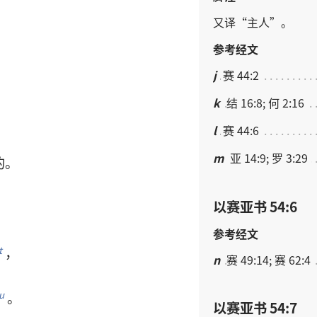
又
译
“
主人
”。
参考经文
j
赛 44:2
k
结 16:8; 何 2:16
l
赛 44:6
m
亚 14:9; 罗 3:29
的
。
以赛亚书 54:6
参考经文
，
t
n
赛 49:14; 赛 62:4
。
u
以赛亚书 54:7