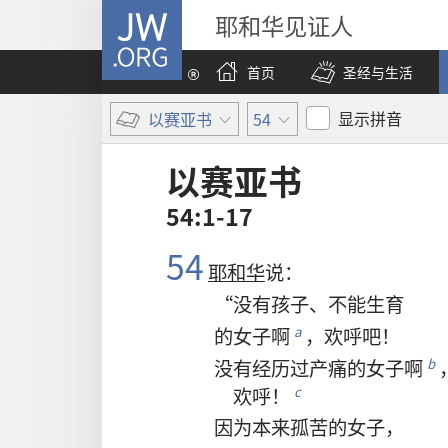
JW.ORG
耶和华见证人
首页
圣经与生活
显示拼音
以赛亚书
54
以赛亚书
54:1-17
54
耶和华
说
：
“
没有
孩子
、
不
能
生育
的
女子
啊
，
欢呼
吧
！
a
没有
经历
过
产痛
的
女子
啊
b
欢呼
！
c
因为
本来
孤苦
的
女子
，