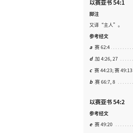
以赛亚书 54:1
脚注
又
译
“
主人
”。
参考经文
a
赛 62:4
d
加 4:26, 27
c
赛 44:23; 赛 49:13
b
赛 66:7, 8
以赛亚书 54:2
参考经文
e
赛 49:20