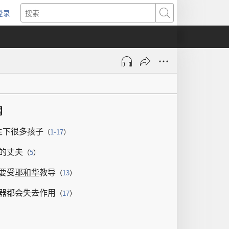
登录
（打
搜
开
索
新
窗
口）
纲
生
下
很
多
孩子
（
1-17
）
的
丈夫
（
5
）
要
受
耶和华
教导
（
13
）
器
都
会
失去
作用
（
17
）