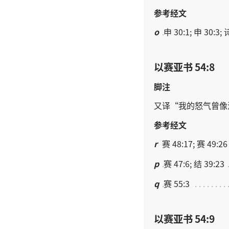
参考经文
o
申 30:1; 申 30:3; 
以赛亚书 54:8
脚注
。
又
译
“
我
的
怒气
曾
像
参考经文
r
赛 48:17; 赛 49:26
p
赛 47:6; 结 39:23
q
赛 55:3
，
，
以赛亚书 54:9