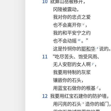
10
就算
山岳
被
移
开
，
冈陵
被
震动
，
我
对
你
的
忠贞
之
爱
也
不
会
离开
你
，
v
我
的
和平
安宁
之
约
也
不
会
动摇
。”
w
这
是
怜悯
你
的
耶和华
说
的
x
11
“
吃
尽
苦头
、
饱受
风雨
、
无
人
安慰
的
女人
啊
，
y
我
要
用
特制
的
灰浆
镶嵌
你
的
石头
，
用
蓝宝石
做
你
的
根基
。
z
12
我
要
用
红宝石
建
你
的
防护墙
用
闪亮
的
石头
造
你
的
城门
*