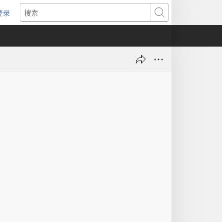
登录
（打
搜
开
索
新
窗
口）