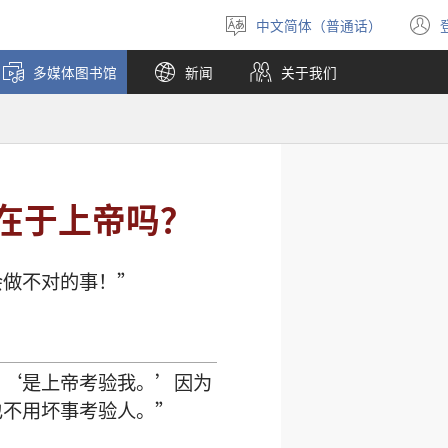
中文简体（普通话）
选
择
多媒体图书馆
新闻
关于我们
语
言
在于上帝吗？
会
做
不对
的
事
！”
：‘
是
上帝
考验
我
。’
因为
也
不
用
坏事
考验
人
。”