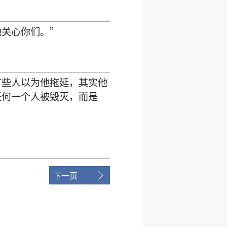
他
关心
你们
。”
有些
人
以为
他
拖延
，
其实
他
任何
一
个
人
被
毁灭
，
而
是
下一页