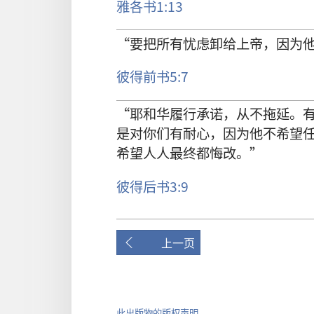
雅各书
1:13
“
要
把
所有
忧虑
卸
给
上帝
，
因为
彼得前书
5:7
“
耶和华
履行
承诺
，
从
不
拖延
。
是
对
你们
有
耐心
，
因为
他
不
希望
希望
人人
最终
都
悔改
。”
彼得后书
3:9
上一页
此出版物的版权声明