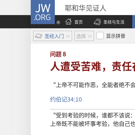
JW.ORG
耶和华见证人
首页
圣经与生活
显示拼音
圣经入门
选择
问题
8
人遭受苦难，责任
“
上帝
不
可能
作恶
，
全能者
绝
不
约伯记
34:10
“
受
到
考验
的
时候
，
谁
都
不
该
说
上帝
既
不
能
被
坏事
考验
，
他
自己