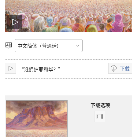
播
放
选
择
影
语
言
下载
“谁拥护耶和华？”
片
播
影
放
片
下
载
选
下载选项
项
影
片
下