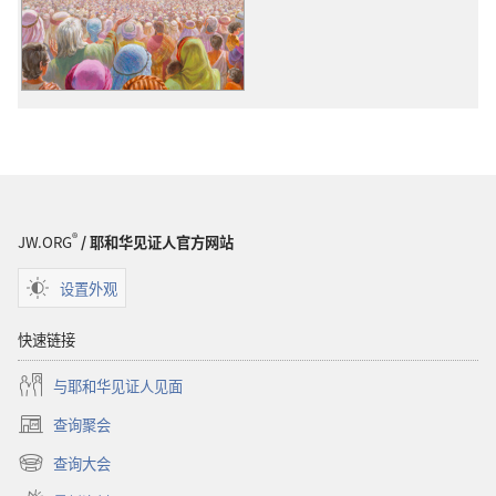
载
选
项
“谁
拥
护
耶
和
华？”
®
JW.ORG
/ 耶和华见证人官方网站
设置外观
快速链接
与耶和华见证人见面
查询聚会
（打
开
查询大会
（打
新
开