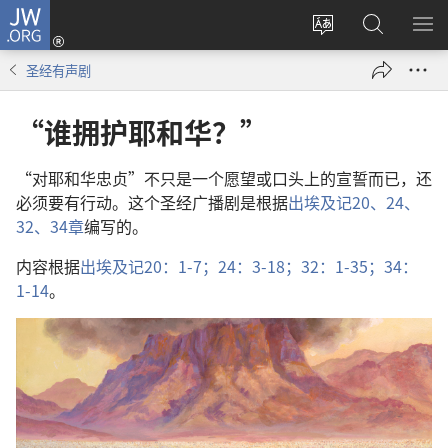
JW.ORG
登
录
更
搜
显
（打
改
索
示
圣经有声剧
开
网
JW.ORG
菜
新
站
单
“谁拥护耶和华？”
窗
语
口）
言
“对​耶和华​忠贞”不​只是​一​个​愿望​或​口头​上​的​宣誓​而已，还​
必须​要​有​行动。这个​圣经​广播剧​是​根据​
出埃及记​20、
24、
32、
34​章
​编写​的。
内容​根据​
出埃及记​20：1-7；
24：3-18；
32：1-35；
34：
1-14
。