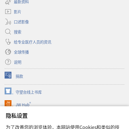
窗
最新资料
新
口）
窗
影片
口）
口述影像
搜索
给专业医疗人员的资讯
全球传播
说明
捐款
（打
开
新
守望台线上书库
（打
窗
开
口）
®
JW Hub
新
（打
窗
开
隐私设置
口）
JW Library®
新
窗
为了改善您的浏览体验，本网站使用Cookies和类似的技