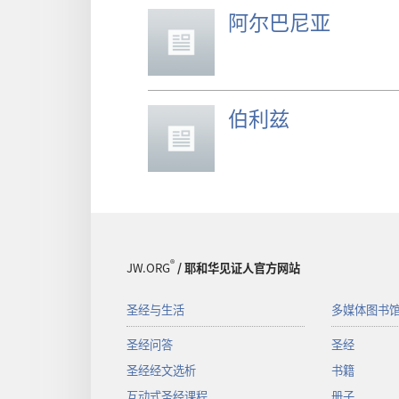
阿尔巴尼亚
伯利兹
®
JW.ORG
/ 耶和华见证人官方网站
圣经与生活
多媒体图书
圣经问答
圣经
圣经经文选析
书籍
互动式圣经课程
册子