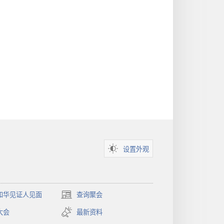
年
鉴
鉴
设置外观
和华见证人见面
查询聚会
（打
开
大会
最新资料
新