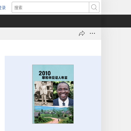
登录
（打
搜
开
索
新
窗
口）