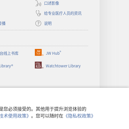
窗
口述影像
口）
给专业医疗人员的资讯
传播
说明
®
台线上书库
JW Hub
（打
开
ibrary®
Watchtower Library
新
窗
口）
行，是您必须接受的。其他用于提升浏览体验的
类似技术使用政策》
。您可以随时在
《隐私权政策》
政策
|
隐私设置