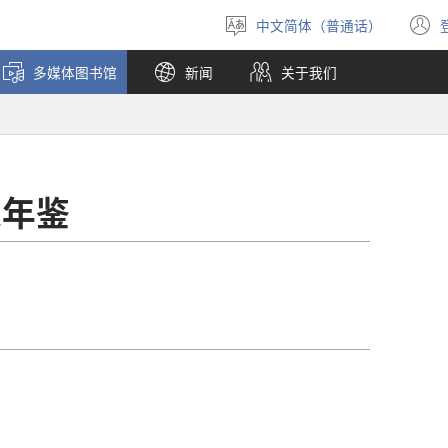
中文简体（普通话）
选
择
多媒体图书馆
新闻
关于我们
语
言
人年鉴