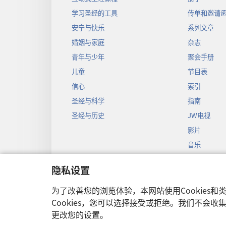
学习圣经的工具
传单和邀请
安宁与快乐
系列文章
婚姻与家庭
杂志
青年与少年
聚会手册
儿童
节目表
信心
索引
圣经与科学
指南
圣经与历史
JW电视
影片
音乐
圣经戏剧录
隐私设置
圣经有声剧
为了改善您的浏览体验，本网站使用Cookies
Cookies，您可以选择接受或拒绝。我们不会
更改您的设置。
Copyright
© 2026