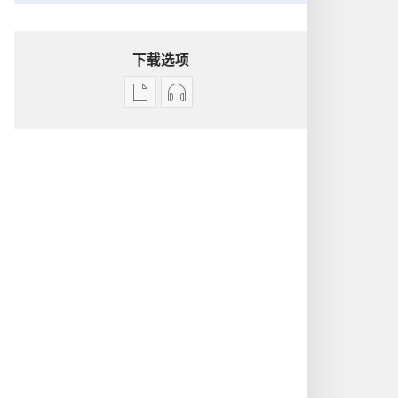
下载选项
出
音
版
频
物
下
下
载
载
选
选
项
项
2010
2010
耶
耶
和
和
华
华
见
见
证
证
人
人
年