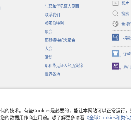
开
影片
与耶和华见证人见面
新
函
窗
搜索
联系我们
口）
参观伯特利
全球
聚会
捐款
耶稣牺牲纪念聚会
（打
开
大会
新
守望
（打
活动
窗
开
口）
耶和华见证人经历集锦
JW L
新
窗
世界各地
口）
音
和类似的技术。有些Cookies是必要的，能让本网站可以正常运
收集您的数据用作商业用途。想了解更多请看
《全球Cookies和
使用条款
|
隐私权
 Watch Tower Bible and Tract Society of Pennsylvania.