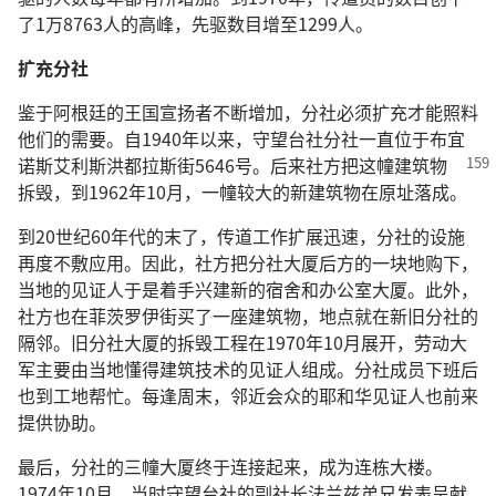
了1万8763人的高峰，先驱数目增至1299人。
扩充分社
鉴于阿根廷的王国宣扬者不断增加，分社必须扩充才能照料
他们的需要。自1940年以来，守望台社分社一直位于布宜
诺斯艾利斯洪都拉斯街5646号。后来社方把
这幢建筑物
拆毁，到1962年10月，一幢较大的新建筑物在原址落成。
到20世纪60年代的末了，传道工作扩展迅速，分社的设施
再度不敷应用。因此，社方把分社大厦后方的一块地购下，
当地的见证人于是着手兴建新的宿舍和办公室大厦。此外，
社方也在菲茨罗伊街买了一座建筑物，地点就在新旧分社的
隔邻。旧分社大厦的拆毁工程在1970年10月展开，劳动大
军主要由当地懂得建筑技术的见证人组成。分社成员下班后
也到工地帮忙。每逢周末，邻近会众的耶和华见证人也前来
提供协助。
最后，分社的三幢大厦终于连接起来，成为连栋大楼。
1974年10月，当时守望台社的副社长法兰兹弟兄发表呈献