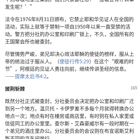
发生呢？’”
法令在1976年8月31日颁布，它禁止耶和华见证人在全国的
活动，实际上就等于禁制一项自1950年以来一直受禁的活
动。警方把分社的办公室和印刷厂锁上，不久，全国所有的
王国聚会所也被查封。
尽管情势严峻，弟兄却决心效法耶稣的使徒的榜样，服从上
帝的统治过于服从人。（
使徒行传5:29
）在这个“艰难的时
节”，阿根廷的见证人勇往向前，继续传讲圣经的信息。
——
提摩太后书4:2
。
披荆斩棘
既然分社正式被查封，分社委员会决定把办公室和印刷厂迁
到另一个地方。温贝托·卡伊罗差不多每个月就得转换办公
地点一次；地点有时在楼房或商店里，有时则在私人家里或
信徒同工的办公室里。查尔斯·艾森豪威尔有一段时期在一
个弟兄的酒庄里办公。分社委员会的会议则在布宜诺斯艾利
斯不同的汽车间举行。