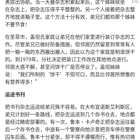
勇
提出协助。当一大叠杂志积累起来后，这个姊妹就坐
在杂志上，把杂志压得平平整整的。另一个人接着把杂志整
齐地放进箱子里。这个方法十分有效，弟兄们都劝那个姊妹
不要节食！
在圣菲市，盖坦氏家庭让弟兄在他们家里进行装订杂志的工
作。尽管弟兄已做好防备措施，但邻居仍然留意到常常有人
把一箱一箱的东西搬出搬入，因此以为这个家庭是制造饼干
的。到1979年，分社决定把装订工作改在其他地点进行。
邻居大惑不解，甚至问饼干厂是否停业了。盖坦姊妹
说：“我们所制的‘饼干’不但可口，而且比邻居所想像的
有营养得多！”
运送书刊
把书刊杂志运送给弟兄殊不容易。在大布宜诺斯艾利斯区，
弟兄计划好一条路线，把杂志运送到几个存书仓去，地点都
是经过精密部署的。有一次，鲁本·卡卢奇正把杂志运往最
后一个存书仓去，中途有一个警察向他示意把货车停在警察
囚车后面。鲁本十分紧张，却不得不遵嘱而行，惟有热切祷