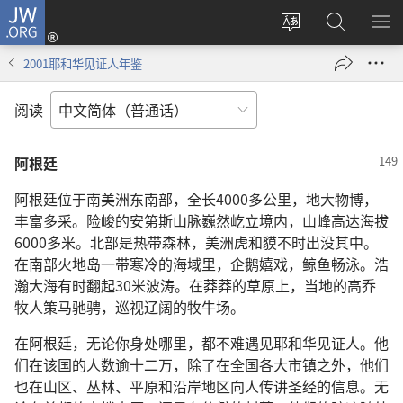
JW.ORG
登
录
更
搜
显
（打
改
索
示
2001耶和华见证人年鉴
开
网
JW.ORG
菜
新
站
单
阅读
窗
语
口）
言
阿根廷
阿根廷位于南美洲东南部，全长4000多公里，地大物博，
丰富多采。险峻的安第斯山脉巍然屹立境内，山峰高达海拔
6000多米。北部是热带森林，美洲虎和貘不时出没其中。
在南部火地岛一带寒冷的海域里，企鹅嬉戏，鲸鱼畅泳。浩
瀚大海有时翻起30米波涛。在莽莽的草原上，当地的高乔
牧人策马驰骋，巡视辽阔的牧牛场。
在阿根廷，无论你身处哪里，都不难遇见耶和华见证人。他
们在该国的人数逾十二万，除了在全国各大市镇之外，他们
也在山区、丛林、平原和沿岸地区向人传讲圣经的信息。无