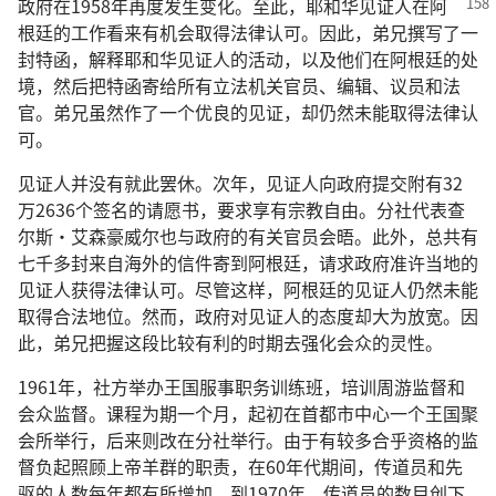
政府在1958年再度发生变化。至此，耶和华见证人在阿
根廷的工作看来有机会取得法律认可。因此，弟兄撰写了一
封特函，解释耶和华见证人的活动，以及他们在阿根廷的处
境，然后把特函寄给所有立法机关官员、编辑、议员和法
官。弟兄虽然作了一个优良的见证，却仍然未能取得法律认
可。
见证人并没有就此罢休。次年，见证人向政府提交附有32
万2636个签名的请愿书，要求享有宗教自由。分社代表查
尔斯·艾森豪威尔也与政府的有关官员会晤。此外，总共有
七千多封来自海外的信件寄到阿根廷，请求政府准许当地的
见证人获得法律认可。尽管这样，阿根廷的见证人仍然未能
取得合法地位。然而，政府对见证人的态度却大为放宽。因
此，弟兄把握这段比较有利的时期去强化会众的灵性。
1961年，社方举办王国服事职务训练班，培训周游监督和
会众监督。课程为期一个月，起初在首都市中心一个王国聚
会所举行，后来则改在分社举行。由于有较多合乎资格的监
督负起照顾上帝羊群的职责，在60年代期间，传道员和先
驱的人数每年都有所增加。到1970年，传道员的数目创下