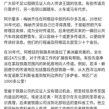
广大却不足以阻碍见证人向人传讲王国的信息。有些传道员
只靠步行，另一些则以脚踏车、火车或马车代步。
阿尔曼多·梅纳齐住在阿根廷中部的科尔多瓦省。20世纪
30年代初，梅纳齐深信自己已寻得真理，于是毅然把汽车
修理店卖掉，成为全时传道员。后来他把买来的一辆旧公共
汽车改装成野营车，足以容纳十个或更多传道员，以便结伴
传讲好消息。他们的行程遍及阿根廷北部至少十个省份。
在30年代，阿根廷的铁路系统是拉丁美洲最完善的，全长
超过4万公里，对于传道工作的扩展极有帮助。有些先驱奉
派在某段铁路范围内的新拓居地向人传道。例如，若泽·赖
因德尔的传道地区包括整段西部铁路一带，从大西洋沿岸的
布宜诺斯艾利斯省直到智利边界的门多萨省，地区广达
1000多公里！
受雇于铁路公司的见证人没有错过机会，把圣经信息传至国
内遥远的地区。埃皮法尼奥·阿吉亚尔在东北部的圣菲省认
识真理，后来被铁路公司派到北部较远的查科省工作。他立
即开始在查科省向人传道。他的工作岗位后来转到南面