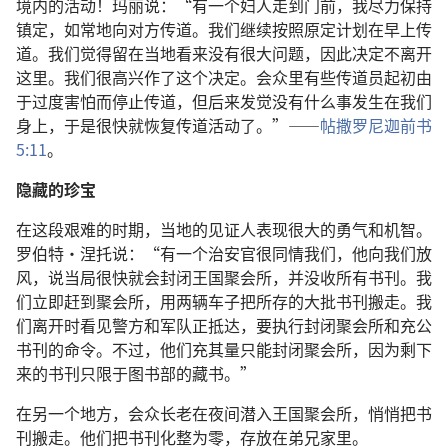
境内的活动！玛丽说：“有一个妇人走到门前，我尽力保持
镇定，如常地向对方传道。我们继续按照原定计划在早上传
道。我们觉得留在当地看来没有很大问题，因此决定不离开
这里。我们很高兴作了这个决定。会众里有些传道员起初由
于过度害怕而停止传道，但后来发觉没有什么事发生在我们
身上，于是很快就恢复传道活动了。”——
帖撒罗尼迦前书
5:11
。
隐藏的珍宝
在这段艰难的时期，当地的见证人表现很大的勇气和机智。
罗伯特·涅托说：“有一个治安官很同情我们，他向我们放
风，说当局很快就会封闭王国聚会所，并没收所有书刊。我
们立即赶到聚会所，用两辆车子把所存的大批书刊搬走。我
们离开时看见警方和军队正抵达，要执行封闭聚会所和充公
书刊的命令。不过，他们充其量只能封闭聚会所，因为剩下
来的书刊只限于图书部的藏书。”
在另一个地方，会众长老在夜间潜入王国聚会所，悄悄把书
刊搬走。他们把书刊化整为零，存放在弟兄家里。