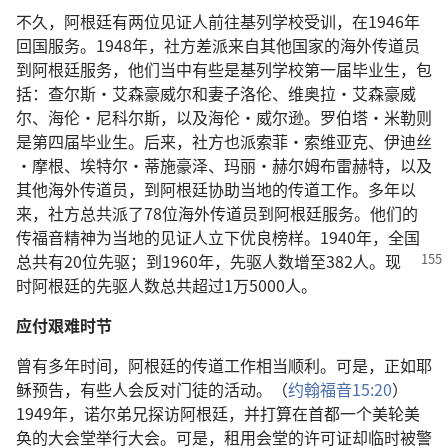
不久，阿根廷有两位见证人前往基列学校受训，在1946年
回国服务。1948年，社方差派来自其他国家的海外传道员
到阿根廷服务，他们当中有些是基列学校第一届毕业生，包
括：查尔斯·艾森豪威尔和妻子洛伦、维奥拉·艾森豪威
尔、海伦·尼科尔斯，以及海伦·威尔逊。罗伯塔·米勒则
是第四届毕业生。后来，社方也派索菲·索维亚克、伊迪丝
·摩根、埃特尔·蒂施豪泽、玛丽·赫尔姆布雷赫特，以及
其他海外传道员，到阿根廷协助当地的传道工作。多年以
来，社方总共派了78位海外传道员到阿根廷服务。他们的
传福音精神为当地的见证人立下优良榜样。1940年，全国
总共有20位先驱；到1960年，
先驱人数增至382人。现
时阿根廷的先驱人数总共超过1万5000人。
应付艰难时节
曾有多年时间，阿根廷的传道工作相当顺利。可是，正如耶
稣预告，有些人会反对门徒的活动。（
约翰福音15:20
）
1949年，诺尔弟兄探访阿根廷，并打算在首都一个美轮美
奂的大会堂举行大会。可是，租用会堂的许可证却临时被警