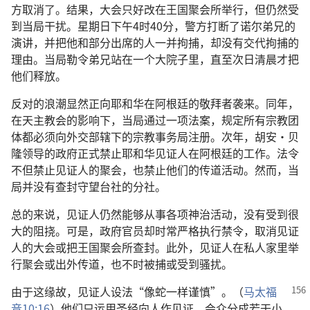
方取消了。结果，大会只好改在王国聚会所举行，但仍然受
到当局干扰。星期日下午4时40分，警方打断了诺尔弟兄的
演讲，并把他和部分出席的人一并拘捕，却没有交代拘捕的
理由。当局勒令弟兄站在一个大院子里，直至次日清晨才把
他们释放。
反对的浪潮显然正向耶和华在阿根廷的敬拜者袭来。同年，
在天主教会的影响下，当局通过一项法案，规定所有宗教团
体都必须向外交部辖下的宗教事务局注册。次年，胡安·贝
隆领导的政府正式禁止耶和华见证人在阿根廷的工作。法令
不但禁止见证人的聚会，也禁止他们的传道活动。然而，当
局并没有查封守望台社的分社。
总的来说，见证人仍然能够从事各项神治活动，没有受到很
大的阻挠。可是，政府官员却时常严格执行禁令，取消见证
人的大会或把王国聚会所查封。此外，见证人在私人家里举
行聚会或出外传道，也不时被捕或受到骚扰。
由于这缘故，见证人设法“像蛇一样谨慎”。（
马太福
音10:16
）他们只运用圣经向人作见证。会众分成若干小