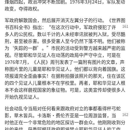
烽烟四起，政治冲突不断加剧。1976年3月24日，军队发动
政变，夺得政权。
军政府解散国会，然后展开消灭左翼分子的行动。《世界图
书百科全书》指出：“在这次行动中，军政府
侵犯了许
多人的公民权。数以千计的人未经审讯就被判入狱，受尽酷
刑，甚至被杀害。很多受害人至今仍然下落不明。他们被称
为‘失踪的一群’。”市民的活动受到警方越来越严密的监
视。尽管耶和华见证人在动荡的政局中严守中立，可是在
1976年7月，《人民》周刊发表了一篇附有图片的文章，声
称图片里的儿童是耶和华见证人，他们都以背向着国旗。这
项报道完全歪曲事实！在据称拍摄该照片的那天，住在该区
的四个见证人儿童根本不在学校里。再者，耶和华见证人根
本不会这样藐视国家的象征物。可是，这类宣传却使很多人
开始仇视见证人。
社会动乱令当局对任何看来跟政府对立的事都看得杯弓蛇
影，草木皆兵。卡洛斯·费伦齐亚是一位周游监督，
当
时他正在一个非常危险的地区探访一群会众。他刚刚收到分
社的来信，获悉阿根廷政府即将禁止耶和华见证人的工作。