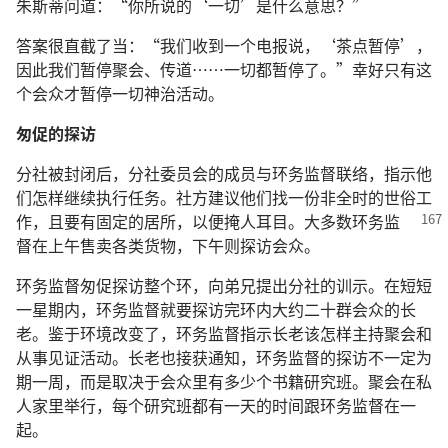
朱斯蒂问道：“你所说的‘一切’是什么意思？”
答案很直截了当：“我们收到一个电报说，‘茶点暂停’，
因此我们暂停聚会、传道……一切都暂停了。”幸好只有这
个会众才暂停一切神治活动。
匆促的探访
分社被封闭后，分社委员会的成员与环务监督联络，指示他
们怎样继续执行任务。社方建议他们找一份非全时的世俗工
作，且要有固定的居所，以便掩人耳目。
大多数环务监
督在上午售卖各类货物，下午则探访会众。
环务监督匆促探访整个环，向弟兄提出分社的训示。在短短
一星期内，环务监督就要探访完环内大约二十群会众的长
老。鉴于环境改变了，环务监督指示长老该怎样主持聚会和
从事见证活动。长老也接获通知，环务监督的探访不一定为
期一周，而是取决于会众里有多少个书籍研究班。聚会在私
人家里举行，每个研究班都有一天的时间跟环务监督在一
起。