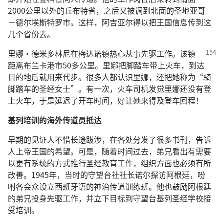
2000公里以外的丘布特省，之后又被调到北面的圣地亚哥
－德尔埃斯特罗市。这样，阿吉亚尔得以把王国信息传到这
几个省份去。
里娜·德米多林尼在梅达诺镇热心从事先驱工作。该镇
距离布兰卡港市50多公里。里娜把脚踏车带上火车，到达
目的地后就用来代步。很多人都认识里娜，还把她称为“骑
脚踏车的圣经女士”。有一次，火车司机发觉里娜还没有登
上火车，于是延迟了开车时间，好让她来得及登车回程！
基列培训的海外传道员抵达
早期的见证人不惜长途跋涉，在各处分发了很多书刊，告诉
人上帝王国的希望。可是，随着时间过去，弟兄看出有需要
以更有系统的方式推行圣经教育工作，组织方面也必须有所
改善。1945年，当时的守望台社社长诺尔探访阿根廷，吩
咐各会众设立西班牙语的神治传道训练班。他也鼓励阿根廷
的弟兄投身先驱工作，并立下目标到守望台基列圣经学校接
受培训。