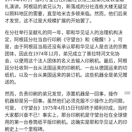
礼演讲。阿根廷的弟兄认为，新落成的分社连栋大楼无疑足
以照料地区的需要，直至哈米吉多顿来临。然而，他们后来
才发觉，这不过是大规模扩展的开始罢了。
在分社举行呈献礼的同一年，耶和华见证人的治理机构决
定，阿根廷分社当自行印刷《守望台》和《儆醒！》。可
是，由于阿根廷当局还没有承认耶和华见证人是合法的宗教
团体，因此在1974年12月，弟兄成立了普拉特河文化协
会，以便用这个法人团体的名义去输入印刷机。最后，阿根
廷分社收到一台从法国运来的印刷机、一台从德国运来的切
纸机，以及一台从美国运来的装订机。这些机器全是弟兄赠
送的。
然而，负责印刷的弟兄发觉，添置机器是一回事，
操作
机器却是另一回事。虽然他们必须克服不少操作上的问题，
可是，《守望台》1975年4月15日刊却终于顺利印成，当时
大家都兴奋不已！事实上，那台印刷机是守望台社在全球使
用的第一台卷筒纸平版印刷机。这确实是耶和华见证人的印
刷史上一个里程碑。