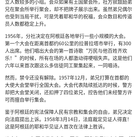
立人数较多的小组。会众如果有王国聚会所，社方就鼓励弟
兄在聚会所举行聚会，却不把牌子展示出来。虽然弟兄偶尔
也受到当局干扰，可是凭着耶和华的祝福，会众数目和传道
员人数都稳定上升。
1956年，分社决定在阿根廷各地举行一些小规模的大会。
第一个大会在距离首都约60公里的拉普拉塔市举行，有300
人出席。他们唱出大会的第一首诗歌“万民与他百姓齐欢
乐！”的时候，所有在场的人都激动得哽咽失声。这是他们
六年以来首次跟这么多信徒同工聚集起来，一同唱诗。
然而，禁令还没有解除。1957年12月，弟兄打算在首都的
大使大会堂举行全国大会。大会代表陆续抵达的时候，警方
却把大会堂关闭，还扣押了四位弟兄，控告他们未经警方许
可而擅自举行集会。
鉴于阿根廷的宪法保障人民有宗教和集会的自由，弟兄决定
向法庭提出上诉。1958年3月14日，法庭裁定见证人得直！
这是阿根廷的耶和华见证人首次在法律上胜诉。