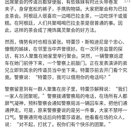
出席聚会的传道员都穿便服，有些姊妹有时还头带卷发
夹子，身穿宽松的裤子，手携购物袋。大家把聚会称为巴拉
圭茶会。阿根廷人很喜欢一边喝巴拉圭茶，一边吃饼干或蛋
糕。在阿根廷，人们共聚喝喝巴拉圭茶是很普通的事。因
此，这样的茶会成了掩饰属灵聚会的好方法。
然而，情势有时也相当紧张。特蕾莎·斯帕迪尼是个忠心、
慷慨的姊妹，在邻里当中声誉很好。在一次环务监督的探
访，有35人聚集在她家里举行聚会。突然，一辆警察巡逻
车在她门前停下来，一个警察上前敲门。正在发表演讲的弟
兄立即到其余的传道员当中坐下来。特蕾莎前去开门看个究
竟。警察说：“特蕾莎，我可以借用你的电话吗？”
警察留意到有一群人聚集在房子里，特蕾莎解释说：“我们
一家人在团聚呢。”警察拨通警察局的电话，在场所有人都
屏气凝神，预料警察会通知警察局派一辆囚车来，把他们通
通押走。可是，原来警察要说的是另一件事，大家不禁呼一
口气。警察通完电话后向特蕾莎道谢。他看看在场的众人，
说：“对不起，打扰了。祝你们有个快乐的团聚。”