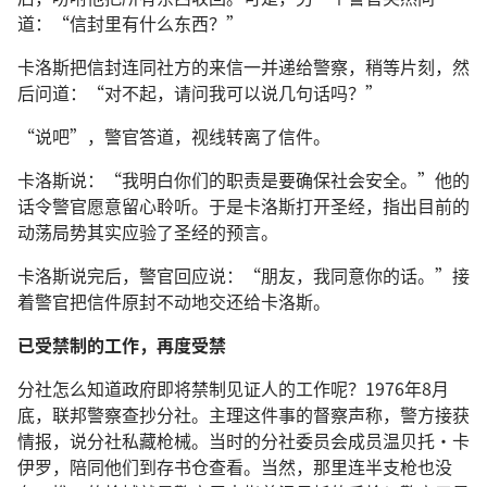
道：“信封里有什么东西？”
卡洛斯把信封连同社方的来信一并递给警察，稍等片刻，然
后问道：“对不起，请问我可以说几句话吗？”
“说吧”，警官答道，视线转离了信件。
卡洛斯说：“我明白你们的职责是要确保社会安全。”他的
话令警官愿意留心聆听。于是卡洛斯打开圣经，指出目前的
动荡局势其实应验了圣经的预言。
卡洛斯说完后，警官回应说：“朋友，我同意你的话。”接
着警官把信件原封不动地交还给卡洛斯。
已受禁制的工作，再度受禁
分社怎么知道政府即将禁制见证人的工作呢？1976年8月
底，联邦警察查抄分社。主理这件事的督察声称，警方接获
情报，说分社私藏枪械。当时的分社委员会成员温贝托·卡
伊罗，陪同他们到存书仓查看。当然，那里连半支枪也没