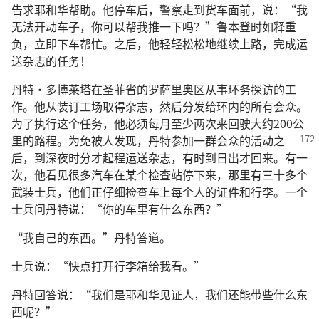
告求耶和华帮助。他停车后，警察走到货车面前，说：“我
无法开动车子，你可以帮我推一下吗？”鲁本登时如释重
负，立即下车帮忙。之后，他轻轻松松地继续上路，完成运
送杂志的任务！
丹特·多博莱塔在圣菲省的罗萨里奥区从事环务探访的工
作。他从装订工场取得杂志，然后分发给环内的所有会众。
为了执行这个任务，他必须每月至少两次来回驶大约200公
里的路程。为免被人发现，丹特参加一群
会众的活动之
后，到深夜时分才起程运送杂志，有时到日出才回来。有一
次，他看见很多汽车在某个检查站停下来，那里有三十多个
武装士兵，他们正仔细检查车上每个人的证件和行李。一个
士兵问丹特说：“你的车里有什么东西？”
“我自己的东西。”丹特答道。
士兵说：“快点打开行李箱给我看。”
丹特回答说：“我们是耶和华见证人，我们还能带些什么东
西呢？”