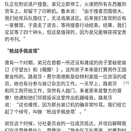
队正在附近逐户搜查。弟兄立即停工，火速把所有东西搬到
货车上，却留下了印刷机。鲁本说：“由于搜查范围很大，
我们给宪兵队围住了，无法逃离该区。后来我们发现附近有
一家餐馆，于是走了进去，等待搜查行动结束。结果，我们
足足等了四个钟头，但这是值得的，因为弟兄能够获得宝贵
的书刊。”
“枪战手佩皮塔”
曾有一个时期，弟兄在首都一所还没有建成的房子里秘密装
订《守望台》和《儆醒！》。这所房子本来是打算用作王国
聚会所的。路易莎·费尔南德斯是伯特利家庭一位资深的成
员，她也有分参与装订杂志的工作。
一天早上，路易莎
和同工刚开始工作，突然有人敲门，来者原来是警方的督
察！他通知他们邻居投诉这里传出机器噪音。路易莎
说：“这也难怪，因为那台装订机的确非常吵耳。我们给它
起了个绰号，叫做‘枪战手佩皮塔’。”
就在这个时候，分社委员会的一位成员抵达，并坦白解释我
们在这里做着什么。督察说：“我会在下午再来，如果到时