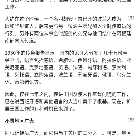
工作。
大约在这个时候，一个名叫胡安·雷巴齐的波兰人
成为
耶和华见证人，后来更与另一位波兰弟兄加入全时传道员的
行列。另外有两位从事全时服务的弟兄与他们结伴在阿根廷
南部向人传道。
1930年的传道报告显示，国内的见证人分发了几十万份圣
经书刊，语言包括德语、希腊语、西班牙语、阿拉伯语、亚
美尼亚语、克罗地亚语、英语、法语、匈牙利语、意大利
语、列托语、立陶宛语、波兰语、葡萄牙语、俄语、乌克兰
语、意第绪语等。
因此，仅在七年之内，传讲王国及使人作基督门徒的工作，
已在说西班牙语和其他语言的人当中奠下了根基。现在，扩
展王国工作的有利时机已来到了。
不畏地区广大
阿根廷幅员广大，面积相当于美国的三分之一。可是，地区