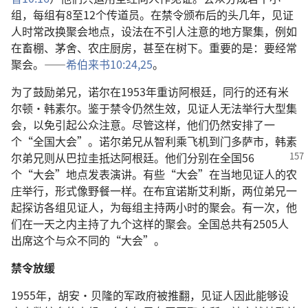
组，每组有8至12个传道员。在禁令颁布后的头几年，见证
人时常改换聚会地点，设法在不引人注意的地方聚集，例如
在畜棚、茅舍、农庄厨房，甚至在树下。重要的是：要经常
聚会。——
希伯来书10:24,25
。
为了鼓励弟兄，诺尔在1953年重访阿根廷，同行的还有米
尔顿·韩素尔。鉴于禁令仍然生效，见证人无法举行大型集
会，以免引起公众注意。尽管这样，他们仍然安排了一
个“全国大会”。诺尔弟兄从智利乘飞机到门多萨市，韩素
尔弟兄则从巴拉圭抵达阿根廷。他们
分别在全国56
个“大会”地点发表演讲。有些“大会”在当地见证人的农
庄举行，形式像野餐一样。在布宜诺斯艾利斯，两位弟兄一
起探访各组见证人，为每组主持两小时的聚会。有一次，他
们在一天之内主持了九个这样的聚会。全国总共有2505人
出席这个与众不同的“大会”。
禁令放缓
1955年，胡安·贝隆的军政府被推翻，见证人因此能够设