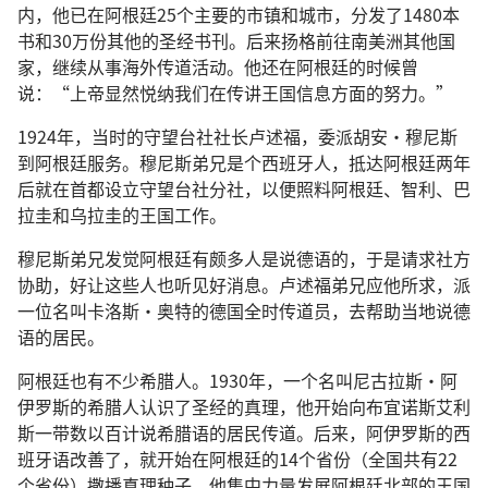
内，他已在阿根廷25个主要的市镇和城市，分发了1480本
书和30万份其他的圣经书刊。后来扬格前往南美洲其他国
家，继续从事海外传道活动。他还在阿根廷的时候曾
说：“上帝显然悦纳我们在传讲王国信息方面的努力。”
1924年，当时的守望台社社长卢述福，委派胡安·穆尼斯
到阿根廷服务。穆尼斯弟兄是个西班牙人，抵达阿根廷两年
后就在首都设立守望台社分社，以便照料阿根廷、智利、巴
拉圭和乌拉圭的王国工作。
穆尼斯弟兄发觉阿根廷有颇多人是说德语的，于是请求社方
协助，好让这些人也听见好消息。卢述福弟兄应他所求，派
一位名叫卡洛斯·奥特的德国全时传道员，去帮助当地说德
语的居民。
阿根廷也有不少希腊人。1930年，一个名叫尼古拉斯·阿
伊罗斯的希腊人认识了圣经的真理，他开始向布宜诺斯艾利
斯一带数以百计说希腊语的居民传道。后来，阿伊罗斯的西
班牙语改善了，就开始在阿根廷的14个省份（全国共有22
个省份）撒播真理种子。他集中力量发展阿根廷北部的王国