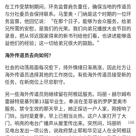
在工作受禁制期间，环务监督肩负重任，确保当地的传道员
与分社委员会保持联系。马里奥·门纳是这个时期的一位环
务监督，他回忆说：“在那个日子，能够为会众服务，给弟
兄所需的安慰，是我们的光荣。我们向弟兄播放大会节目的
录音，把从邻近国家得来的新书刊给他们看，也讲述能够造
益他们的经验；这一切给弟兄很大的鼓励。”
海外传道员去向如何？
社会的动荡局面每况愈下，排外情绪日渐高涨，因此社方让
海外传道员选择其他的工作岗位。有些海外传道员接受新的
任务，在新岗位上尽忠职守。
另一些海外传道员则继续留在阿根廷服务。玛丽·赫尔姆布
雷赫特是基列第13届毕业生，奉派在圣菲省的罗萨里奥市
服务。禁令生效的那天早上，她正探访一户人家，刚按响了
门铃。当时是夏季，早上已相当炎热，这户人家打开了大
门，响亮的电台广播声从屋里
传出来。突然间，玛丽听
见电台发出一项公告，说政府禁止耶和华见证人在全阿根廷