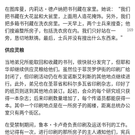
在图库曼，内莉达·德卢纳把书刊藏在家里。她说：“我们
把书藏在大花盆和大瓮里，上面用人造花掩饰。另外，我们
把多箱书刊藏在洗衣房里。一天早上，两个士兵来搜查；他
们搜遍整所房子，包括洗衣房在内。
我们只好站在一
旁，恳切地默祷。最后，士兵并没有搜出什么东西来。”
供应灵粮
当地弟兄所能取回和收藏的书刊，很快就分发完了，但耶和
华却继续供应灵粮给他们。虽然位于菲茨罗伊街的印刷厂给
封闭了，但印刷活动仍在布宜诺斯艾利斯的其他地点继续进
行。此外，弟兄也在圣菲省和科尔多瓦省印刷杂志，印好了
的纸页则送到其他地点装订。起初，会众的每个研究班只获
得一本杂志；后来印刷数量增加了，每个传道员都能获得一
本。其中一个印刷地点是在一所房子的阁楼，距离总统办公
室只有两个街区。
在受禁制期间，鲁本·卡卢奇负责印刷及运送书刊的工作。
他记得有一次，进行印刷的那所房子的主人通知他们，宪兵