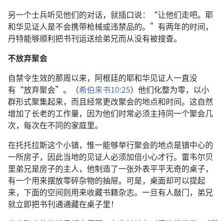
另一个士兵听见他们的对话，就插口说：“让他们走吧。耶
和华见证人是不会携带枪械或违禁品的。”有两年的时间，
丹特能够顺利把书刊运送给弟兄而从没有被搜查。
不放弃聚会
自禁令生效的那周以来，阿根廷的耶和华见证人一直没
有“放弃聚会”。（
希伯来书10:25
）他们化整为零，以小
群形式聚集起来，而且经常更改聚会的地点和时间。这自然
增加了长老的工作量，因为他们时常必须主持同一个聚会几
次，每次在不同的家庭里。
在托托拉斯这个小镇，惟一能够举行聚会的地点是镇中心的
一所房子，因此当地的见证人必须加倍小心才行。雷韦尔贝
里弟兄是房子的主人，他制造了一张外表平平无奇的桌子，
有一个用来摆放零碎杂物的抽屉。可是，桌面却可以提起
来，下面的空间则用来收藏书籍杂志。一旦有人敲门，弟兄
就立即把书刊通通藏在桌子里！