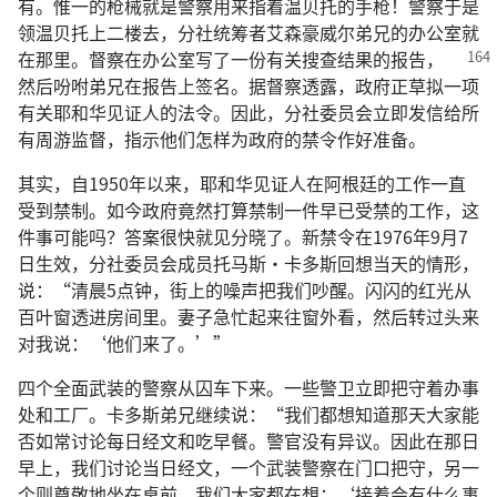
有。惟一的枪械就是警察用来指着温贝托的手枪！警察于是
领温贝托上二楼去，分社统筹者艾森豪威尔弟兄的办公室就
在那里。督察在办公室写了一份
有关搜查结果的报告，
然后吩咐弟兄在报告上签名。据督察透露，政府正草拟一项
有关耶和华见证人的法令。因此，分社委员会立即发信给所
有周游监督，指示他们怎样为政府的禁令作好准备。
其实，自1950年以来，耶和华见证人在阿根廷的工作一直
受到禁制。如今政府竟然打算禁制一件早已受禁的工作，这
件事可能吗？答案很快就见分晓了。新禁令在1976年9月7
日生效，分社委员会成员托马斯·卡多斯回想当天的情形，
说：“清晨5点钟，街上的噪声把我们吵醒。闪闪的红光从
百叶窗透进房间里。妻子急忙起来往窗外看，然后转过头来
对我说：‘他们来了。’”
四个全面武装的警察从囚车下来。一些警卫立即把守着办事
处和工厂。卡多斯弟兄继续说：“我们都想知道那天大家能
否如常讨论每日经文和吃早餐。警官没有异议。因此在那日
早上，我们讨论当日经文，一个武装警察在门口把守，另一
个则尊敬地坐在桌前。我们大家都在想：‘接着会有什么事