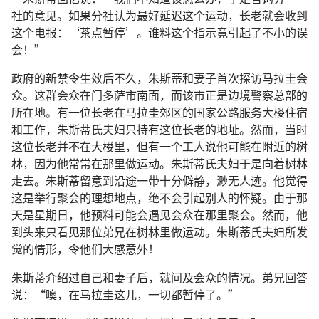
社的意见。如果分社认为最好延迟这个运动，长老就会收到
这个电报：‘茶点暂停’。谁料这个指示竟引起了不小的误
会！”
政府的新禁令生效后不久，朱斯蒂和妻子首次探访马拉圭会
众。这群会众在门多萨市南面，而该市正是边境警察总部的
所在地。有一位长老在马拉圭郊区的国家公路服务大楼住宿
和工作，朱斯蒂氏夫妇只持有这位长老的地址。然而，当时
这位长老并不在大楼里，但有一个工人说他可能在附近的树
林，因为他常常在那里做运动。朱斯蒂氏夫妇于是向着树林
走去。朱斯蒂留意到沿途一带十分僻静，渺无人迹。他觉得
这是举行聚会的理想地点，绝不会引起别人的怀疑。由于那
天是星期日，他预料可能会遇见会众在那里聚会。然而，他
到头来只看见那位弟兄在树林里做运动。朱斯蒂氏夫妇所发
觉的情形，令他们大感意外！
朱斯蒂介绍过自己和妻子后，就问及会众的情况。弟兄回答
说：“噢，在马拉圭这儿，一切都暂停了。”