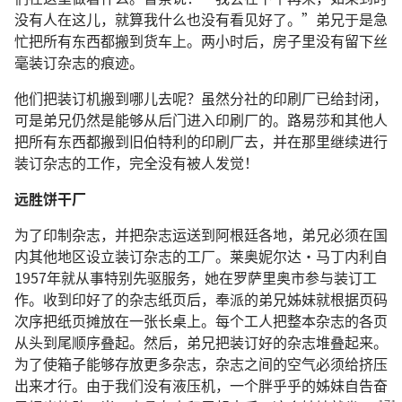
没有人在这儿，就算我什么也没有看见好了。”弟兄于是急
忙把所有东西都搬到货车上。两小时后，房子里没有留下丝
毫装订杂志的痕迹。
他们把装订机搬到哪儿去呢？虽然分社的印刷厂已给封闭，
可是弟兄仍然是能够从后门进入印刷厂的。路易莎和其他人
把所有东西都搬到旧伯特利的印刷厂去，并在那里继续进行
装订杂志的工作，完全没有被人发觉！
远胜饼干厂
为了印制杂志，并把杂志运送到阿根廷各地，弟兄必须在国
内其他地区设立装订杂志的工厂。莱奥妮尔达·马丁内利自
1957年就从事特别先驱服务，她在罗萨里奥市参与装订工
作。收到印好了的杂志纸页后，奉派的弟兄姊妹就根据页码
次序把纸页摊放在一张长桌上。每个工人把整本杂志的各页
从头到尾顺序叠起。然后，弟兄把装订好的杂志堆叠起来。
为了使箱子能够存放更多杂志，杂志之间的空气必须给挤压
出来才行。由于我们没有液压机，一个胖乎乎的姊妹自告奋