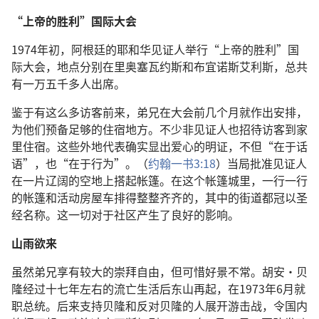
“上帝的胜利”国际大会
1974年初，阿根廷的耶和华见证人举行“上帝的胜利”国
际大会，地点分别在里奥塞瓦约斯和布宜诺斯艾利斯，总共
有一万五千多人出席。
鉴于有这么多访客前来，弟兄在大会前几个月就作出安排，
为他们预备足够的住宿地方。不少非见证人也招待访客到家
里住宿。这些外地代表确实显出爱心的明证，不但“在于话
语”，也“在于行为”。（
约翰一书3:18
）当局批准见证人
在一片辽阔的空地上搭起帐篷。在这个帐篷城里，一行一行
的帐篷和活动房屋车排得整整齐齐的，其中的街道都冠以圣
经名称。这一切对于社区产生了良好的影响。
山雨欲来
虽然弟兄享有较大的崇拜自由，但可惜好景不常。胡安·贝
隆经过十七年左右的流亡生活后东山再起，在1973年6月就
职总统。后来支持贝隆和反对贝隆的人展开游击战，令国内