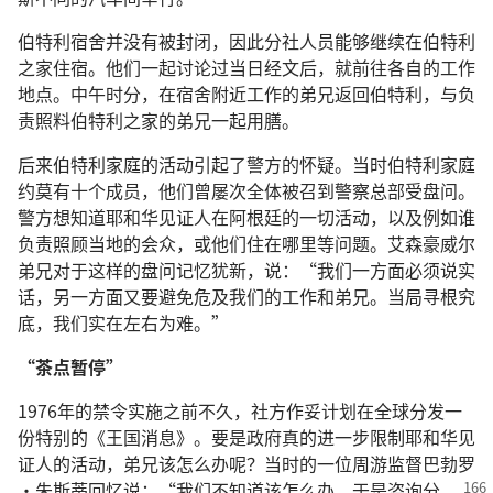
伯特利宿舍并没有被封闭，因此分社人员能够继续在伯特利
之家住宿。他们一起讨论过当日经文后，就前往各自的工作
地点。中午时分，在宿舍附近工作的弟兄返回伯特利，与负
责照料伯特利之家的弟兄一起用膳。
后来伯特利家庭的活动引起了警方的怀疑。当时伯特利家庭
约莫有十个成员，他们曾屡次全体被召到警察总部受盘问。
警方想知道耶和华见证人在阿根廷的一切活动，以及例如谁
负责照顾当地的会众，或他们住在哪里等问题。艾森豪威尔
弟兄对于这样的盘问记忆犹新，说：“我们一方面必须说实
话，另一方面又要避免危及我们的工作和弟兄。当局寻根究
底，我们实在左右为难。”
“茶点暂停”
1976年的禁令实施之前不久，社方作妥计划在全球分发一
份特别的《王国消息》。要是政府真的进一步限制耶和华见
证人的活动，弟兄该怎么办呢？当时的一位周游监督巴勃罗
·朱斯蒂回忆说：“我们不知道该怎么办，
于是咨询分