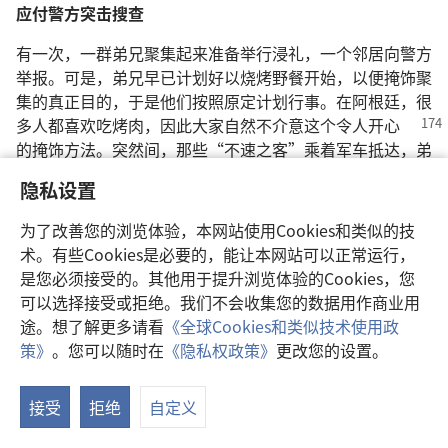
应付警方突击搜查
有一次，一群弟兄聚集起来准备举行浸礼，一个邻居向警方
举报。可是，弟兄早已计划好以烧烤野餐开始，以便掩饰聚
集的真正目的，于是他们按照原定计划行事。在阿根廷，很
多人都喜欢吃烤肉，因此大家自然
不介意这个令人开心
的掩饰方法。突然间，那些“不速之客”乘着军车抵达，弟
兄姊妹于是表现好客精神，邀请士兵加入野餐。士兵婉拒后
隐私设置
就离开了，并没有查问弟兄在野餐之后有什么“甜品！”
为了改善您的浏览体验，本网站使用Cookies和类似的技
有时候，耶和华见证人所用的词语也发挥保护作用。有一
术。有些Cookies是必要的，能让本网站可以正常运行，
次，弟兄在私人家里举行聚会，有邻居向警方告密。警察到
是您必须接受的。其他用于提升浏览体验的Cookies，您
达时，除了长老之外，人人都已经离开了。警察敲门要查个
可以选择接受或拒绝。我们不会收集您的数据用作商业用
究竟，住在那里的姊妹答道：“所有人都走了，只有一些仆
途。想了解更多请看
《全球Cookies和类似技术使用政
人留下来。”
策》
。您可以随时在
《隐私权政策》
更改您的设置。
显
警察说：“我们不是来找仆人，而是要找带头的人！”最后
示
他们空手而去。
接受
拒绝
自定义
目
录
在禁制下传道