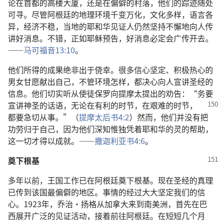
论在首都的高楼大厦，还是在偏僻的村落，他们的踪迹随处
可寻。尽管阿根廷的地理环境千变万化，文化多样，语言各
异，经济不稳，当地的耶和华见证人仍然坚持不懈地向人传
讲好消息。不错，正如耶稣预告，好消息必定会广传开去。
——
马可福音13:10
。
他们所得的成果绝非出于侥幸。很多信心坚定、积极热心的
男女甘愿献出自己，不管环境怎样，都决心向人宣讲圣经的
信息。他们切实听从使徒保罗向提摩太提出的劝告：“务要
宣讲神圣的话语，无论在有利的时节，
在艰难的时节，
都要急切从事。”（
提摩太后书4:2
）然而，他们并没有把
功劳归于自己，因为他们深知惟独凭着耶和华的灵的帮助，
这一切才得以成就。——
撒迦利亚书4:6
。
奠下根基
多年以前，王国工作已在阿根廷奠下根基。现在圣经的真理
已传到该国最偏僻的地区。事情的经过大大坚定我们的信
心。1923年，乔治·扬格从加拿大来到南美洲，首先在巴
西展开广泛的见证活动，接着前往阿根廷。在短短几个月