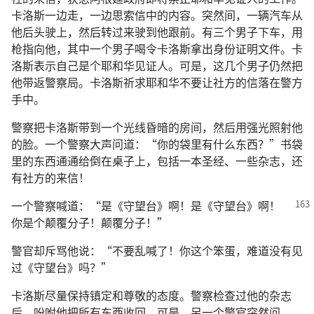
卡洛斯一边走，一边思索信中的内容。突然间，一辆汽车从
他后头驶上，然后转过来驶到他跟前。有三个男子下车，用
枪指向他，其中一个男子喝令卡洛斯拿出身份证明文件。卡
洛斯表示自己是个耶和华见证人。可是，这几个男子仍然把
他带返警察局。卡洛斯祈求耶和华不要让社方的信落在警方
手中。
警察把卡洛斯带到一个光线昏暗的房间，然后用强光照射他
的脸。一个警察大声问道：“你的袋里有什么东西？”书袋
里的东西通通给倒在桌子上，包括一本圣经、一些杂志，还
有社方的来信！
一个警察喊道：“是《守望台》啊！是《守望台》啊！
你是个颠覆分子！颠覆分子！”
警官却斥骂他说：“不要乱喊了！你这个笨蛋，难道没有见
过《守望台》吗？”
卡洛斯尽量保持镇定和尊敬的态度。警察检查过他的杂志
后，吩咐他把所有东西收回。可是，另一个警官突然问